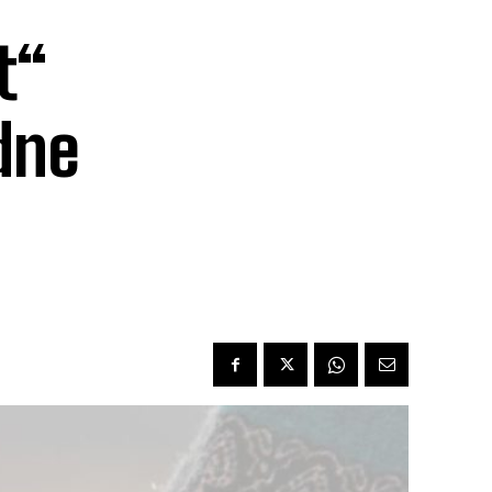
t“
dne