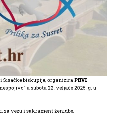
ji Sisačke biskupije, organizira
PRVI
espojivo“ u subotu 22. veljače 2025. g. u
ti za vezu i sakrament ženidbe.