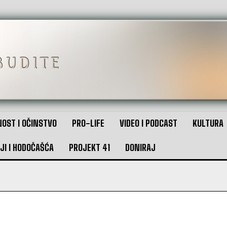
OST I OČINSTVO
PRO-LIFE
VIDEO I PODCAST
KULTURA
JI I HODOČAŠĆA
PROJEKT 41
DONIRAJ