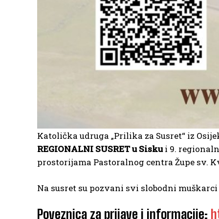
Katolička udruga „Prilika za Susret“ iz Osij
REGIONALNI SUSRET u Sisku
i 9. regional
prostorijama Pastoralnog centra Župe sv. Kv
Na susret su pozvani svi slobodni muškarci i
Poveznica za prijave i informacije:
h