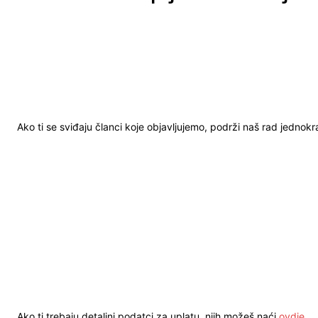
Ako ti se sviđaju članci koje objavljujemo, podrži naš rad jednok
Ako ti trebaju detaljni podatci za uplatu, njih možeš naći
ovdje
.