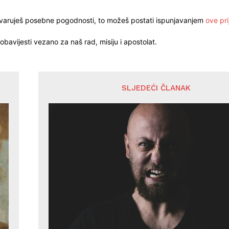
stvaruješ posebne pogodnosti, to možeš postati ispunjavanjem
ove pri
obavijesti vezano za naš rad, misiju i apostolat.
SLJEDEĆI ČLANAK