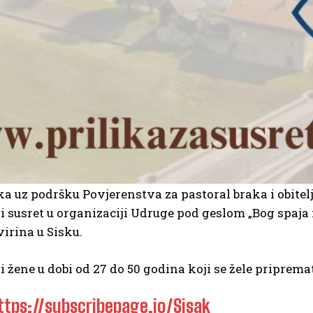
eka uz podršku Povjerenstva za pastoral braka i obitel
ni susret u organizaciji Udruge pod geslom „Bog spaja n
irina u Sisku.
 žene u dobi od 27 do 50 godina koji se žele priprema
ttps://subscribepage.io/Sisak