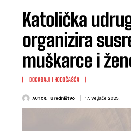
Katolička udrug
organizira susr
muškarce i žen
DOGAĐAJI I HODOČAŠĆA
Uredništvo
17. veljače 2025.
AUTOR: