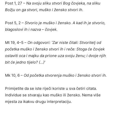
Post 1, 27 –
Na svoju sliku stvori Bog čovjeka, na sliku
Božju on ga stvori, muško i žensko stvori ih.
Post 5, 2 –
Stvorio je muško i žensko. A kad ih je stvorio,
blagoslovi ih i nazva – čovjek.
Mt 19, 4–5 –
On odgovori: ʽZar niste čitali: Stvoritelj od
početka muško i žensko stvori ih i reče: Stoga će čovjek
ostaviti oca i majku da prione uza svoju ženu; i dvoje njih
bit će jedno tijelo? (…)ʼ
Mk 10, 6 –
Od početka stvorenja muško i žensko stvori ih.
Primijetite da se iste riječi koriste u sva četiri citata.
Individue se stvaraju kao muško ili žensko. Nema više
mjesta za ikakvu drugu interpretaciju.