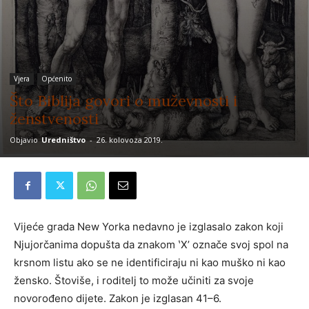
Vjera
Općenito
Što Biblija govori o muževnosti i
ženstvenosti
Objavio
Uredništvo
-
26. kolovoza 2019.
Vijeće grada New Yorka nedavno je izglasalo zakon koji
Njujorčanima dopušta da znakom ʽXʼ označe svoj spol na
krsnom listu ako se ne identificiraju ni kao muško ni kao
žensko. Štoviše, i roditelj to može učiniti za svoje
novorođeno dijete. Zakon je izglasan 41–6.