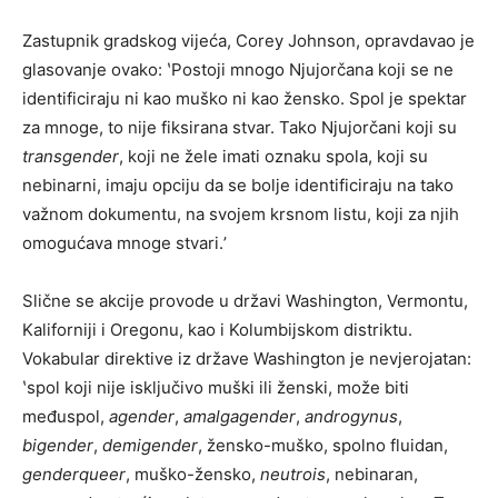
Zastupnik gradskog vijeća, Corey Johnson, opravdavao je
glasovanje ovako: ʽPostoji mnogo Njujorčana koji se ne
identificiraju ni kao muško ni kao žensko. Spol je spektar
za mnoge, to nije fiksirana stvar. Tako Njujorčani koji su
transgender
, koji ne žele imati oznaku spola, koji su
nebinarni, imaju opciju da se bolje identificiraju na tako
važnom dokumentu, na svojem krsnom listu, koji za njih
omogućava mnoge stvari.ʼ
Slične se akcije provode u državi Washington, Vermontu,
Kaliforniji i Oregonu, kao i Kolumbijskom distriktu.
Vokabular direktive iz države Washington je nevjerojatan:
ʽspol koji nije isključivo muški ili ženski, može biti
međuspol,
agender
,
amalgagender
,
androgynus
,
bigender
,
demigender
, žensko-muško, spolno fluidan,
genderqueer
, muško-žensko,
neutrois
, nebinaran,