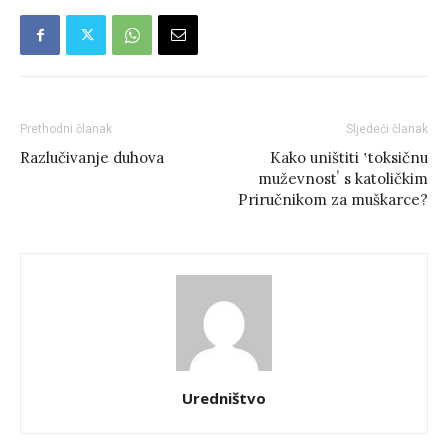
Prethodni članak
Sljedeći članak
Razlučivanje duhova
Kako uništiti ʽtoksičnu
muževnostʼ s katoličkim
Priručnikom za muškarce?
Uredništvo