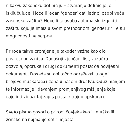
nikakvu zakonsku definiciju – stvaranje definicije je
isključujuće. Hoće li jedan ʽgenderʼ dati jednoj osobi veću
zakonsku zaštitu? Hoće li ta osoba automatski izgubiti
zaštitu koju je imala u svom prethodnom ʽgenderuʼ? Te su
mogućnosti neiscrpne.
Priroda takve promjene je također važna kao dio
povijesnog zapisa. Današnji vjenčani list, vozačka
dozvola, oporuke i drugi dokumenti postat će povijesni
dokumenti. Dosada su oni točno odražavali uloge i
brojeve muškaraca i žena u našem društvu. Oduzimanjem
te informacije i davanjem promjenjivog mišljenja koje
daje individua, taj zapis postaje trajno opskuran.
Sveto pismo govori o prirodi čovjeka kao ili muško ili
žensko na najmanje četiri mjesta: