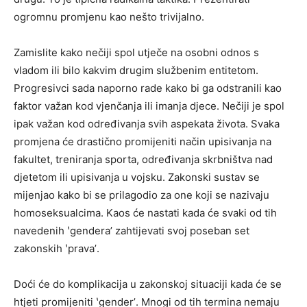
ogromnu promjenu kao nešto trivijalno.
Zamislite kako nečiji spol utječe na osobni odnos s
vladom ili bilo kakvim drugim službenim entitetom.
Progresivci sada naporno rade kako bi ga odstranili kao
faktor važan kod vjenčanja ili imanja djece. Nečiji je spol
ipak važan kod određivanja svih aspekata života. Svaka
promjena će drastično promijeniti način upisivanja na
fakultet, treniranja sporta, određivanja skrbništva nad
djetetom ili upisivanja u vojsku. Zakonski sustav se
mijenjao kako bi se prilagodio za one koji se nazivaju
homoseksualcima. Kaos će nastati kada će svaki od tih
navedenih ʽgenderaʼ zahtijevati svoj poseban set
zakonskih ʽpravaʼ.
Doći će do komplikacija u zakonskoj situaciji kada će se
htjeti promijeniti ʽgenderʼ. Mnogi od tih termina nemaju