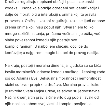
Društvo reguliraju nepisani običaji i pisani zakonski
kodeksi. Osoba koja odbije određeni set identifikacija i
dalje će morati biti u interakciji s onima koji ta pravila
prihvaćaju. Običaji i zakoni reguliraju kako se ljudi odnose
prema onima koji nisu poput njih. Stvaranjem toliko
mnogo različitih stanja, pri čemu većina i nije očita, već
slaba povezanost između njih postaje sve
kompliciranijom. U najboljem slučaju, doći će do
konfuzije; u najgorem, moglo bi doći do pravog nasilja.
Na kraju, postoji i moralna dimenzija. Ljudska su se bića
bavila moralnošću odnosa između muškog i ženskog roda
još od Adama i Eve. Seksualna moralnost i nemoralnost
stalni su izvor prepirki u društvu. Moralna pravila, kako ih
je utvrdila Sveta Majka Crkva, relativno su jednostavna.
Načini kršenja tih pravila čine vrlo dug popis i svaki od
njih nosi sa sobom svoj vlastiti komplet posljedica.