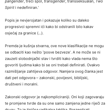
pangender
, treći spol,
transgender
, transseksualan,
Two
Spirit
i nedefiniran.ʼ
Popis je nevjerojatan i pokazuje koliko su daleko
progresivci spremni ići kako bi odstranili bilo kakav
osjećaj za granice (…).
Premda je kušnja stvarna, ove nove klasifikacije ne mogu
se odbaciti kao nešto ʽposve bezvezeʼ. A ne može se ni
zauzeti slobodnjački stav i tvrditi kako vlada nema što
govoriti ljudima kako bi se oni trebali definirati. Ovakvo
razmišljanje zahtijeva odgovor. Namjera ovog članka jest
dati pet odgovora – zakonski, povijesni, biblijski,
društveni i moralni.
Zakonski odgovor je najkompliciraniji. Oni koji zagovaraju
te promjene tvrde da su one samo zamjena jedne riječi za
drugu. To je tipična radikalna taktika. Prezentirati