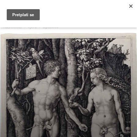
MUŽEVNI BUDITE
Naslovnica
Vjera
Općenito