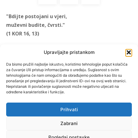
"Bdijte postojani u vjeri,
muževni budite, čvrsti."
(1 KOR 16, 13)
"Muževni budite" prvi je
Upravljajte pristankom
hrvatski portal za katoličke
muškarce koji pokušava
Da bismo pružili najbolje iskustvo, koristimo tehnologije poput kolačića
za čuvanje i/ili pristup informacijama o uređaju. Suglasnost s ovim
reafirmirati u današnje
tehnologijama će nam omogućiti da obrađujemo podatke kao što su
vrijeme itekako narušen
ponašanje pri pregledavanju ili jedinstveni ID-ovi na ovoj web stranici.
biblijski koncept muževnosti,
Nepristanak ili povlačenje suglasnosti može negativno utjecati na
određene karakteristike i funkcije.
koji pokušavamo osvijetliti iz
više aspekata, prigodnih
rubrika i poticajnih inicijativa.
Prihvati
Zabrani
O nama
Doniraj
Pogledaj postavke