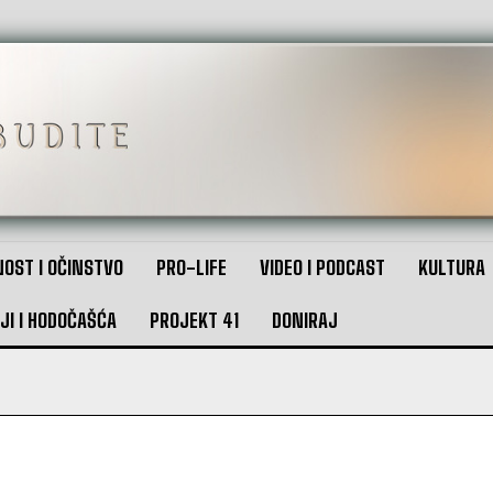
OST I OČINSTVO
PRO-LIFE
VIDEO I PODCAST
KULTURA
JI I HODOČAŠĆA
PROJEKT 41
DONIRAJ