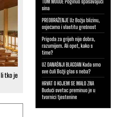
TOM WOUDE Poginuo spašavajući
sina
PREOBRAŽENJE Uz Božju blizinu,
osjećamo i vlastitu grešnost
Prigoda za grijeh nije dobra,
razumijem. Ali opet, kako s
time?
UZ DANAŠNJI BLAGDAN Kada smo
sve čuli Božji glas s neba?
i tko je
HRVAT O KOJEM SE MALO ZNA
Budući svetac preminuo je u
tvornici tjestenine