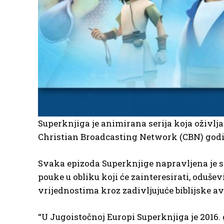
Superknjiga je animirana serija koja oživljav
Christian Broadcasting Network (CBN) godi
Svaka epizoda Superknjige napravljena je s p
pouke u obliku koji će zainteresirati, oduš
vrijednostima kroz zadivljujuće biblijske a
“U Jugoistočnoj Europi Superknjiga je 2016. 