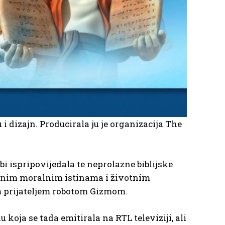
i dizajn. Producirala ju je organizacija The
bi ispripovijedala te neprolazne biblijske
vječnim moralnim istinama i životnim
im prijateljem robotom Gizmom.
oja se tada emitirala na RTL televiziji, ali