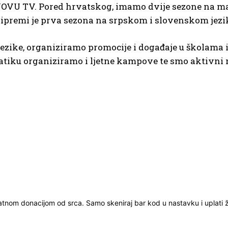
NOVU TV. Pored hrvatskog, imamo dvije sezone na ma
 pripremi je prva sezona na srpskom i slovenskom jezi
ezike, organiziramo promocije i događaje u školama i
matiku organiziramo i ljetne kampove te smo aktivni
ratnom donacijom od srca. Samo skeniraj bar kod u nastavku i uplati že