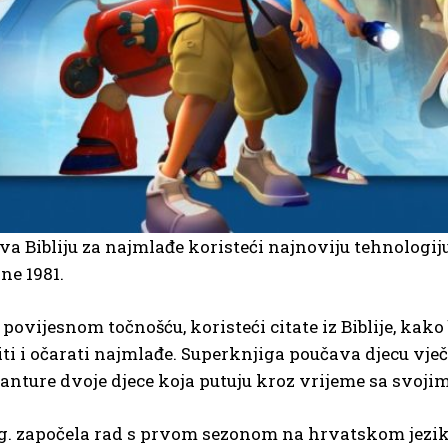
a Bibliju za najmlađe koristeći najnoviju tehnologiju 
ne 1981.
ovijesnom točnošću, koristeći citate iz Biblije, kako 
eviti i očarati najmlađe. Superknjiga poučava djecu 
vanture dvoje djece koja putuju kroz vrijeme sa svoj
g. započela rad s prvom sezonom na hrvatskom jeziku k