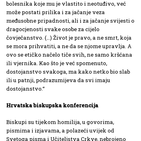
bolesnika koje mu je vlastito i neotuđivo, već
može postati prilika i za jačanje veza
međusobne pripadnosti, ali i za jačanje svijesti o
dragocjenosti svake osobe za cijelo
čovječanstvo. (…) Život je pravo, a ne smrt, koja
se mora prihvatiti, a ne da se njome upravlja. A
ovo se etičko načelo tiče svih, ne samo kršćana
ili vjernika. Kao što je već spomenuto,
dostojanstvo svakoga, ma kako netko bio slab
ili u patnji, podrazumijeva da svi imaju
dostojanstvo.“
Hrvatska biskupska konferencija
Biskupi su tijekom homilija, u govorima,
pismima i izjavama, a polazeći uvijek od
Svetoga pisma i Učiteljstva Crkve, nebrojeno