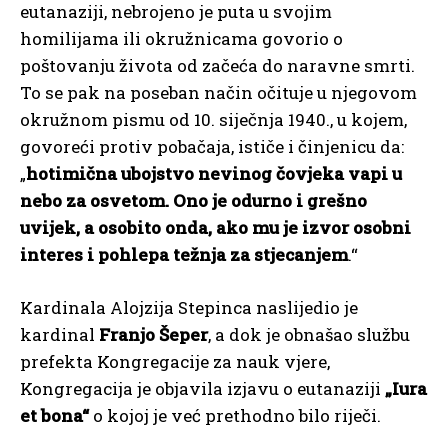
eutanaziji, nebrojeno je puta u svojim
homilijama ili okružnicama govorio o
poštovanju života od začeća do naravne smrti.
To se pak na poseban način očituje u njegovom
okružnom pismu od 10. siječnja 1940., u kojem,
govoreći protiv pobačaja, ističe i činjenicu da:
„
hotimična ubojstvo nevinog čovjeka vapi u
nebo za osvetom. Ono je odurno i grešno
uvijek, a osobito onda, ako mu je izvor osobni
interes i pohlepa težnja za stjecanjem
.“
Kardinala Alojzija Stepinca naslijedio je
kardinal
Franjo Šeper
, a dok je obnašao službu
prefekta Kongregacije za nauk vjere,
Kongregacija je objavila izjavu o eutanaziji
„Iura
et bona“
o kojoj je već prethodno bilo riječi.