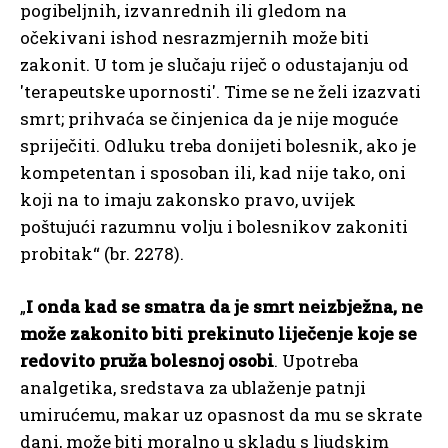
pogibeljnih, izvanrednih ili gledom na
očekivani ishod nesrazmjernih može biti
zakonit. U tom je slučaju riječ o odustajanju od
′terapeutske upornosti′. Time se ne želi izazvati
smrt; prihvaća se činjenica da je nije moguće
spriječiti. Odluku treba donijeti bolesnik, ako je
kompetentan i sposoban ili, kad nije tako, oni
koji na to imaju zakonsko pravo, uvijek
poštujući razumnu volju i bolesnikov zakoniti
probitak“ (br. 2278).
„
I onda kad se smatra da je smrt neizbježna, ne
može zakonito biti prekinuto liječenje koje se
redovito pruža bolesnoj osobi
. Upotreba
analgetika, sredstava za ublaženje patnji
umirućemu, makar uz opasnost da mu se skrate
dani, može biti moralno u skladu s ljudskim