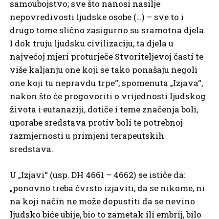
samoubojstvo; sve što nanosi nasilje
nepovredivosti ljudske osobe (…) – sve to i
drugo tome slično zasigurno su sramotna djela.
I dok truju ljudsku civilizaciju, ta djela u
najvećoj mjeri proturječe Stvoriteljevoj časti te
više kaljanju one koji se tako ponašaju negoli
one koji tu nepravdu trpe“, spomenuta „Izjava“,
nakon što će progovoriti o vrijednosti ljudskog
života i eutanaziji, dotiče i teme značenja boli,
uporabe sredstava protiv boli te potrebnoj
razmjernosti u primjeni terapeutskih
sredstava.
U „Izjavi“ (usp. DH 4661 – 4662) se ističe da:
„ponovno treba čvrsto izjaviti, da se nikome, ni
na koji način ne može dopustiti da se nevino
ljudsko biće ubije, bio to zametak ili embrij, bilo