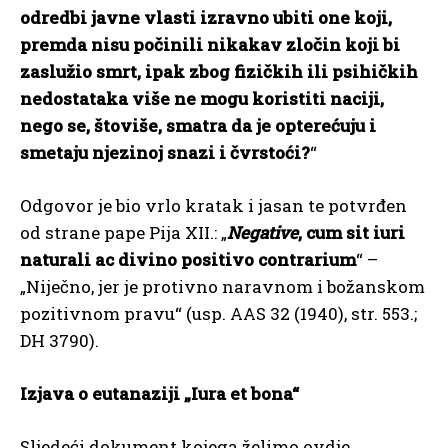
odredbi javne vlasti izravno ubiti one koji,
premda nisu počinili nikakav zločin koji bi
zaslužio smrt, ipak zbog fizičkih ili psihičkih
nedostataka više ne mogu koristiti naciji,
nego se, štoviše, smatra da je opterećuju i
smetaju njezinoj snazi i čvrstoći?
“
Odgovor je bio vrlo kratak i jasan te potvrđen
od strane pape Pija XII.: „
Negative
, cum sit iuri
naturali ac divino positivo contrarium
“ –
„Niječno, jer je protivno naravnom i božanskom
pozitivnom pravu“ (usp. AAS 32 (1940), str. 553.;
DH 3790).
Izjava o eutanaziji „Iura et bona“
Sljedeći dokument kojega želimo ovdje