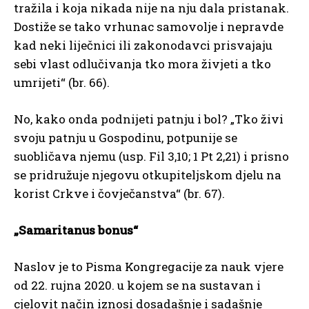
tražila i koja nikada nije na nju dala pristanak.
Dostiže se tako vrhunac samovolje i nepravde
kad neki liječnici ili zakonodavci prisvajaju
sebi vlast odlučivanja tko mora živjeti a tko
umrijeti“ (br. 66).
No, kako onda podnijeti patnju i bol? „Tko živi
svoju patnju u Gospodinu, potpunije se
suobličava njemu (usp. Fil 3,10; 1 Pt 2,21) i prisno
se pridružuje njegovu otkupiteljskom djelu na
korist Crkve i čovječanstva“ (br. 67).
„Samaritanus bonus“
Naslov je to Pisma Kongregacije za nauk vjere
od 22. rujna 2020. u kojem se na sustavan i
cjelovit način iznosi dosadašnje i sadašnje