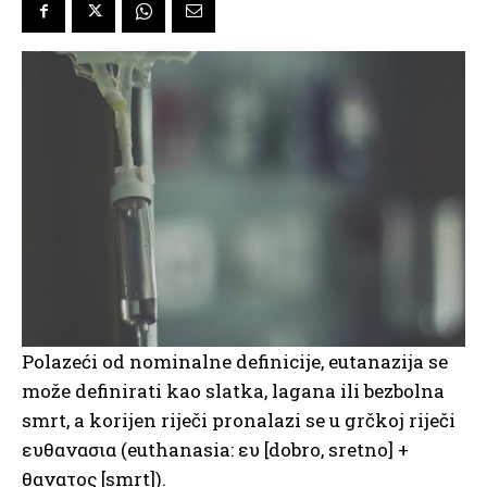
Polazeći od nominalne definicije, eutanazija se
može definirati kao slatka, lagana ili bezbolna
smrt, a korijen riječi pronalazi se u grčkoj riječi
ευθανασια (euthanasia: ευ [dobro, sretno] +
θανατος [smrt]).