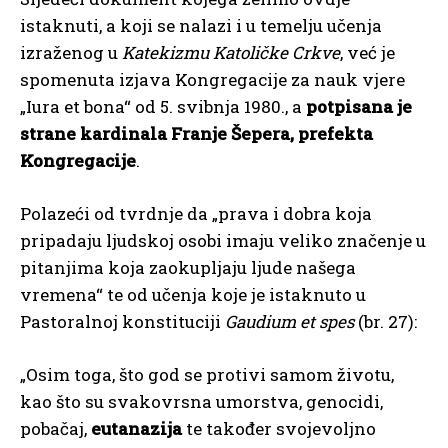
istaknuti, a koji se nalazi i u temelju učenja
izraženog u
Katekizmu Katoličke Crkve
, već je
spomenuta izjava Kongregacije za nauk vjere
„Iura et bona“ od 5. svibnja 1980., a
potpisana je
strane kardinala Franje Šepera, prefekta
Kongregacije
.
Polazeći od tvrdnje da „prava i dobra koja
pripadaju ljudskoj osobi imaju veliko značenje u
pitanjima koja zaokupljaju ljude našega
vremena“ te od učenja koje je istaknuto u
Pastoralnoj konstituciji
Gaudium et spes
(br. 27):
„Osim toga, što god se protivi samom životu,
kao što su svakovrsna umorstva, genocidi,
pobačaj,
eutanazija
te također svojevoljno