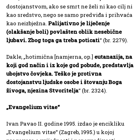
dostojanstvom, ako se smrt ne želi ni kao cilj ni
kao sredstvo, nego se samo predviđa i prihvaća
kao neizbježna.
Palijativno je liječenje
(olakšanje boli) povlašten oblik nesebične
ljubavi. Zbog toga ga treba poticati
“ (br. 2279).
Dakle, „hotimična [namjerna, op.]
eutanazija, na
koji god način i iz koje god pobude, predstavlja
ubojstvo čovjeka. Teško je protivna
dostojanstvu ljudske osobe i štovanju Boga
živoga, njezina Stvoritelja
“ (br. 2324).
„Evangelium vitae“
Ivan Pavao II. godine 1995. izdao je encikliku
„Evangelium vitae“ (Zagreb, 1995.) u kojoj