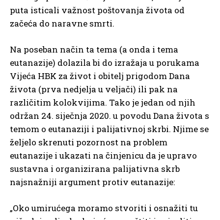
puta isticali važnost poštovanja života od
začeća do naravne smrti.
Na poseban način ta tema (a onda i tema
eutanazije) dolazila bi do izražaja u porukama
Vijeća HBK za život i obitelj prigodom Dana
života (prva nedjelja u veljači) ili pak na
različitim kolokvijima. Tako je jedan od njih
održan 24. siječnja 2020. u povodu Dana života s
temom o eutanaziji i palijativnoj skrbi. Njime se
željelo skrenuti pozornost na problem
eutanazije i ukazati na činjenicu da je upravo
sustavna i organizirana palijativna skrb
najsnažniji argument protiv eutanazije:
„Oko umirućega moramo stvoriti i osnažiti tu