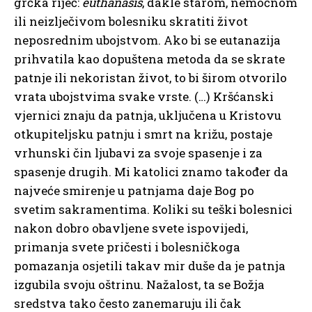
grčka riječ:
euthanasis
, dakle starom, nemoćnom
ili neizlječivom bolesniku skratiti život
neposrednim ubojstvom. Ako bi se eutanazija
prihvatila kao dopuštena metoda da se skrate
patnje ili nekoristan život, to bi širom otvorilo
vrata ubojstvima svake vrste. (…) Kršćanski
vjernici znaju da patnja, uključena u Kristovu
otkupiteljsku patnju i smrt na križu, postaje
vrhunski čin ljubavi za svoje spasenje i za
spasenje drugih. Mi katolici znamo također da
najveće smirenje u patnjama daje Bog po
svetim sakramentima. Koliki su teški bolesnici
nakon dobro obavljene svete ispovijedi,
primanja svete pričesti i bolesničkoga
pomazanja osjetili takav mir duše da je patnja
izgubila svoju oštrinu. Nažalost, ta se Božja
sredstva tako često zanemaruju ili čak