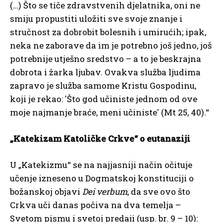
(…) Što se tiče zdravstvenih djelatnika, oni ne
smiju propustiti uložiti sve svoje znanje i
stručnost za dobrobit bolesnih i umirućih; ipak,
neka ne zaborave da im je potrebno još jedno, još
potrebnije utješno sredstvo – a to je beskrajna
dobrota i žarka ljubav. Ovakva služba ljudima
zapravo je služba samome Kristu Gospodinu,
koji je rekao: ′Što god učiniste jednom od ove
moje najmanje braće, meni učiniste′ (Mt 25, 40).“
„Katekizam Katoličke Crkve“ o eutanaziji
U „Katekizmu“ se na najjasniji način očituje
učenje izneseno u Dogmatskoj konstituciji o
božanskoj objavi
Dei verbum
, da sve ovo što
Crkva uči danas počiva na dva temelja –
Svetom pismu i svetoj predaji (usp. br. 9 – 10):