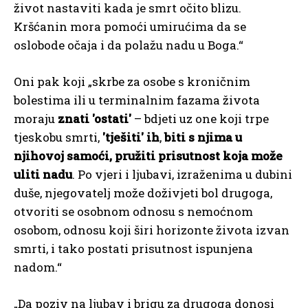
život nastaviti kada je smrt očito blizu.
Kršćanin mora pomoći umirućima da se
oslobode očaja i da polažu nadu u Boga.“
Oni pak koji „skrbe za osobe s kroničnim
bolestima ili u terminalnim fazama života
moraju
znati ′ostati′
– bdjeti uz one koji trpe
tjeskobu smrti,
′tješiti′ ih
,
biti s njima u
njihovoj samoći, pružiti prisutnost koja može
uliti nadu
. Po vjeri i ljubavi, izraženima u dubini
duše, njegovatelj može doživjeti bol drugoga,
otvoriti se osobnom odnosu s nemoćnom
osobom, odnosu koji širi horizonte života izvan
smrti, i tako postati prisutnost ispunjena
nadom.“
„Da poziv na ljubav i brigu za drugoga donosi