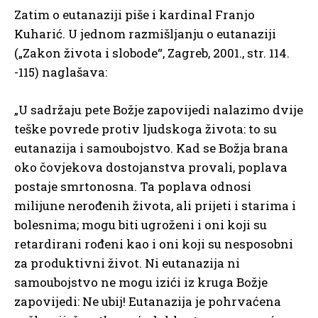
Zatim o eutanaziji piše i kardinal Franjo
Kuharić. U jednom razmišljanju o eutanaziji
(„Zakon života i slobode“, Zagreb, 2001., str. 114.
-115) naglašava:
„U sadržaju pete Božje zapovijedi nalazimo dvije
teške povrede protiv ljudskoga života: to su
eutanazija i samoubojstvo. Kad se Božja brana
oko čovjekova dostojanstva provali, poplava
postaje smrtonosna. Ta poplava odnosi
milijune nerođenih života, ali prijeti i starima i
bolesnima; mogu biti ugroženi i oni koji su
retardirani rođeni kao i oni koji su nesposobni
za produktivni život. Ni eutanazija ni
samoubojstvo ne mogu izići iz kruga Božje
zapovijedi: Ne ubij! Eutanazija je pohrvaćena