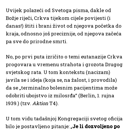
Uvijek polazeći od Svetoga pisma, dakle od
Božje riječi, Crkva tijekom cijele povijesti (i
danas!) štiti i brani život od njegova početka do
kraja, odnosno još preciznije, od njegova začeća
pa sve do prirodne smrti.
No, po prvi puta izričito o temi eutanazije Crkva
progovara u vremenu strahota i grozota Drugog
svjetskog rata. U tom kontekstu (nacizam)
javila se i ideja (koja se, na žalost, i provodila)
da se „terminalno bolesnim pacijentima može
odobriti ubojstvo iz milosrđa“ (Berlin, 1. rujna
1939.) (tzv.
Aktion
T4).
U tom vidu tadašnjoj Kongregaciji svetog oficija
bilo je postavljeno pitanje: „
Je li dozvoljeno po