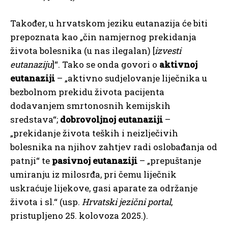
Također, u hrvatskom jeziku eutanazija će biti
prepoznata kao „čin namjernog prekidanja
života bolesnika (u nas ilegalan) [
izvesti
eutanaziju
]“. Tako se onda govori o
aktivnoj
eutanaziji
– „aktivno sudjelovanje liječnika u
bezbolnom prekidu života pacijenta
dodavanjem smrtonosnih kemijskih
sredstava“;
dobrovoljnoj eutanaziji
–
„prekidanje života teških i neizlječivih
bolesnika na njihov zahtjev radi oslobađanja od
patnji“ te
pasivnoj eutanaziji
– „prepuštanje
umiranju iz milosrđa, pri čemu liječnik
uskraćuje lijekove, gasi aparate za održanje
života i sl.“ (usp.
Hrvatski jezični portal
,
pristupljeno 25. kolovoza 2025.).