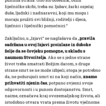
punima straha. Ono što bolesnik, osim
liječničke skrbi, treba su: ljubav, žarki osjećaj
duše, ljudski i nadnaravni, koji mu mogu i
moraju pružiti svi bližnji, roditelji i djeca,
liječnici i liječnički pomoćnici.“
Zaključno, u „Izjavi“ se naglašava da „
pravila
sadržana u ovoj Izjavi proizlaze iz duboke
želje da se čovjeku pomogne, u skladu s
naumom Stvoritelja
. Ako se s jedne strane
život treba smatrati Božjim darom, s druge
strane smrt se ne može izbjeći; stoga je potrebno
da, ne požurujući smrt ni na koji način,
znamo
prihvatiti njezin čas
, potpuno svjesni svoje
odgovornosti i u punom dostojanstvu. Smrt,
naime, označava kraj ovozemaljskog života, ali
istodobno otvara vrata prema životu vječnome.