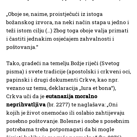
„Oboje se, naime, proistječući iz istoga
božanskog izvora, na neki način stapa u jedno i
teži istom cilju (…) Zbog toga oboje valja primati
i častiti jednakim osjećajem zahvalnosti i
poštovanja.“
Tako, gradeći na temelju Božje riječi (Svetog
pisma) i svete tradicije (apostolski i crkveni oci,
papinski i drugi dokumenti Crkve, kao npr.
vezano uz temu, deklaracija „Iura et bona“),
Crkva uči da je
eutanazija moralno
neprihvatljiva
(br. 2277) te naglašava: „Oni
kojih je život onemoćao ili oslabio zahtijevaju
posebno poštovanje. Bolesne i osobe s posebnim
potrebama treba potpomagati da bi mogle