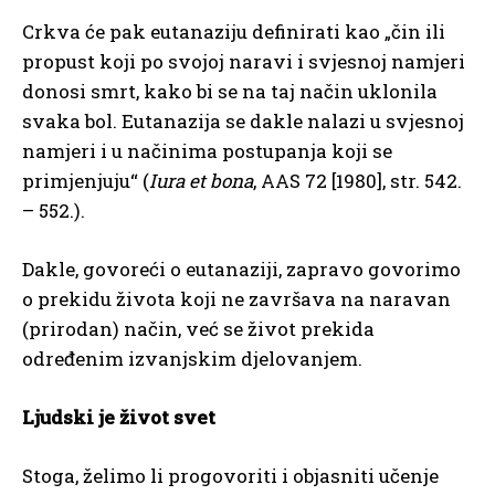
Crkva će pak eutanaziju definirati kao „čin ili
propust koji po svojoj naravi i svjesnoj namjeri
donosi smrt, kako bi se na taj način uklonila
svaka bol. Eutanazija se dakle nalazi u svjesnoj
namjeri i u načinima postupanja koji se
primjenjuju“ (
Iura et bona
, AAS 72 [1980], str. 542.
– 552.).
Dakle, govoreći o eutanaziji, zapravo govorimo
o prekidu života koji ne završava na naravan
(prirodan) način, već se život prekida
određenim izvanjskim djelovanjem.
Ljudski je život svet
Stoga, želimo li progovoriti i objasniti učenje