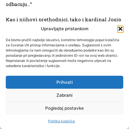
odbacuju…“
Kao i njihovi prethodnici, tako i kardinal Josip
Bozanić i mons. Dražen Kutleša ne zaobilaze ovu
Upravljajte pristankom
temu.
Da bismo pružili najbolje iskustvo, koristimo tehnologije poput kolačića
za čuvanje i/ili pristup informacijama o uređaju. Suglasnost s ovim
Tako će kardinal Bozanić u svom pastirskom
tehnologijama će nam omogućiti da obrađujemo podatke kao što su
ponašanje pri pregledavanju ili jedinstveni ID-ovi na ovoj web stranici.
pismu „Da život imaju“ od 3. prosinca 2000. (usp.
Nepristanak ili povlačenje suglasnosti može negativno utjecati na
SVZN 5/2000, str. 157-158), uz teme pobačaja,
određene karakteristike i funkcije.
ovisnosti, samoubojstava progovoriti i o
eutanaziji: „
Od vremena do vremena rasprava o
Prihvati
eutanaziji ponovno se razbuktava
. Prizivi za
Zabrani
eutanazijom dolaze navodno, iz humanih
motiva, a iz nehumanog okružja umiranja: bilo
Pogledaj postavke
zbog teških boli, tjelesnih i duševnih, bilo zbog
pretjeranog tehniziranog pristupa medicine. (…)
Politika kolačića
Eutanazija je – to je najmanje što se može reći –