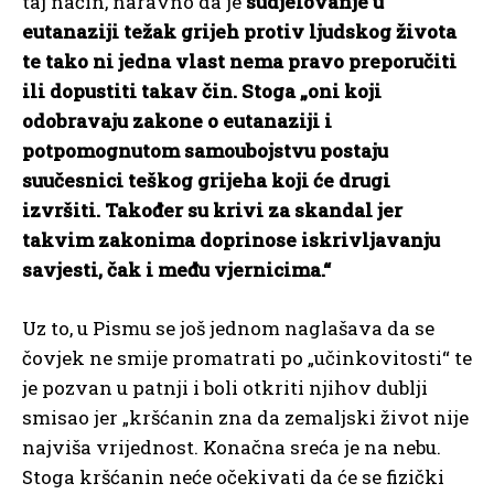
taj način, naravno da je
sudjelovanje u
eutanaziji težak grijeh protiv ljudskog života
te tako ni jedna vlast nema pravo preporučiti
ili dopustiti takav čin. Stoga „oni koji
odobravaju zakone o eutanaziji i
potpomognutom samoubojstvu postaju
suučesnici teškog grijeha koji će drugi
izvršiti. Također su krivi za skandal jer
takvim zakonima doprinose iskrivljavanju
savjesti, čak i među vjernicima.“
Uz to, u Pismu se još jednom naglašava da se
čovjek ne smije promatrati po „učinkovitosti“ te
je pozvan u patnji i boli otkriti njihov dublji
smisao jer „kršćanin zna da zemaljski život nije
najviša vrijednost. Konačna sreća je na nebu.
Stoga kršćanin neće očekivati da će se fizički