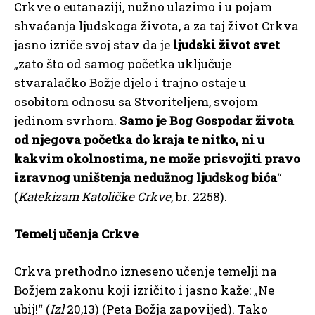
Crkve o eutanaziji, nužno ulazimo i u pojam
shvaćanja ljudskoga života, a za taj život Crkva
jasno izriče svoj stav da je
ljudski život svet
„zato što od samog početka uključuje
stvaralačko Božje djelo i trajno ostaje u
osobitom odnosu sa Stvoriteljem, svojom
jedinom svrhom.
Samo je Bog Gospodar života
od njegova početka do kraja te nitko, ni u
kakvim okolnostima, ne može prisvojiti pravo
izravnog uništenja nedužnog ljudskog bića
“
(
Katekizam Katoličke Crkve
, br. 2258).
Temelj učenja Crkve
Crkva prethodno izneseno učenje temelji na
Božjem zakonu koji izričito i jasno kaže: „Ne
ubij!“ (
Izl
20,13) (Peta Božja zapovijed). Tako