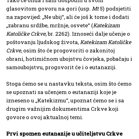
Tako će onda i sam Gospodin u svom
glasovitom govoru na gori (usp.
Mt
5) podsjetiti
na zapovijed: „Ne ubij“, ali će još k tome i dodati
„zabranu srdžbe, mržnje, osvete“ (
Katekizam
Katoličke Crkve
, br. 2262). Iznoseći dalje učenje o
poštovanju ljudskog života,
Katekizam Katoličke
Crkve
, osim što će progovoriti o zakonitoj
obrani, hotimičnom ubojstvu čovjeka, pobačaju i
samoubojstvu, progovorit će i o eutanaziji.
Stoga ćemo se u nastavku teksta, osim što ćemo
se upoznati sa učenjem o eutanaziji koje je
izneseno u „Katekizmu“, upoznat ćemo se i sa
drugim važnijim dokumentima Crkve koji
govore o ovoj aktualnoj temi.
Prvi spomen eutanazije u učiteljstvu Crkve