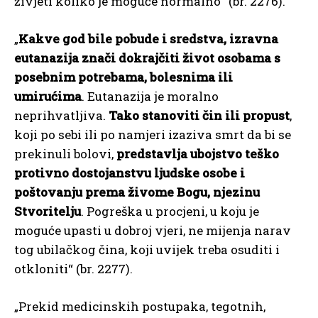
živjeti koliko je moguće normalno“ (br. 2276).
„
Kakve god bile pobude i sredstva, izravna
eutanazija znači dokrajčiti život osobama s
posebnim potrebama, bolesnima ili
umirućima
. Eutanazija je moralno
neprihvatljiva.
Tako stanoviti čin ili propust
,
koji po sebi ili po namjeri izaziva smrt da bi se
prekinuli bolovi,
predstavlja ubojstvo teško
protivno dostojanstvu ljudske osobe i
poštovanju prema živome Bogu, njezinu
Stvoritelju
. Pogreška u procjeni, u koju je
moguće upasti u dobroj vjeri, ne mijenja narav
tog ubilačkog čina, koji uvijek treba osuditi i
otkloniti“ (br. 2277).
„Prekid medicinskih postupaka, tegotnih,