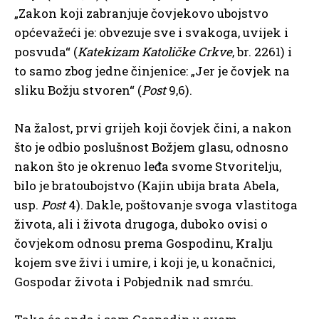
„Zakon koji zabranjuje čovjekovo ubojstvo
općevažeći je: obvezuje sve i svakoga, uvijek i
posvuda“ (
Katekizam Katoličke Crkve
, br. 2261) i
to samo zbog jedne činjenice: „Jer je čovjek na
sliku Božju stvoren“ (
Post
9,6).
Na žalost, prvi grijeh koji čovjek čini, a nakon
što je odbio poslušnost Božjem glasu, odnosno
nakon što je okrenuo leđa svome Stvoritelju,
bilo je bratoubojstvo (Kajin ubija brata Abela,
usp.
Post
4). Dakle, poštovanje svoga vlastitoga
života, ali i života drugoga, duboko ovisi o
čovjekom odnosu prema Gospodinu, Kralju
kojem sve živi i umire, i koji je, u konačnici,
Gospodar života i Pobjednik nad smrću.