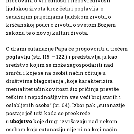
progovara o vrijednosti i nepovredivosti
ljudskog života kroz četiri poglavlja: o
sadašnjim prijetnjama ljudskom životu, o
kršćanskoj pouci o životu, o svetom Božjem
zakonu te o novoj kulturi života.
O drami eutanazije Papa će progovoriti u trećem
poglavlju (str. 115. – 122.) i predstavlja ju kao
sredstvo kojim se može zagospodariti nad
smrću i koje se na osobit način očituje u
društvima blagostanja „koje karakterizira
mentalitet učinkovitosti što pričinja previše
teškim i nepodnošljivim sve veći broj starih i
oslabljenih osoba“ (br. 64). Izbor pak „eutanazije
postaje još teži kada se preokreće
u
ubojstvo
koje drugi izvršavaju nad nekom
osobom koja eutanaziju nije ni na koji način