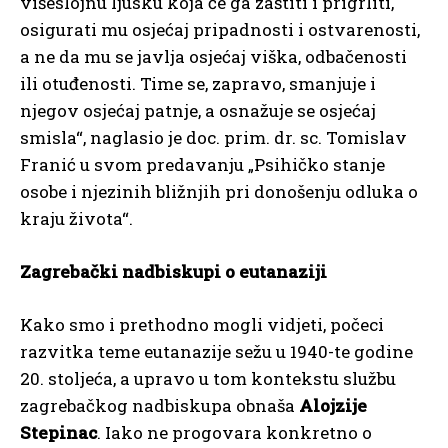
višeslojnu ljusku koja će ga zaštiti i prigrliti,
osigurati mu osjećaj pripadnosti i ostvarenosti,
a ne da mu se javlja osjećaj viška, odbačenosti
ili otuđenosti. Time se, zapravo, smanjuje i
njegov osjećaj patnje, a osnažuje se osjećaj
smisla“, naglasio je doc. prim. dr. sc. Tomislav
Franić u svom predavanju „Psihičko stanje
osobe i njezinih bližnjih pri donošenju odluka o
kraju života“.
Zagrebački nadbiskupi o eutanaziji
Kako smo i prethodno mogli vidjeti, počeci
razvitka teme eutanazije sežu u 1940-te godine
20. stoljeća, a upravo u tom kontekstu službu
zagrebačkog nadbiskupa obnaša
Alojzije
Stepinac
. Iako ne progovara konkretno o