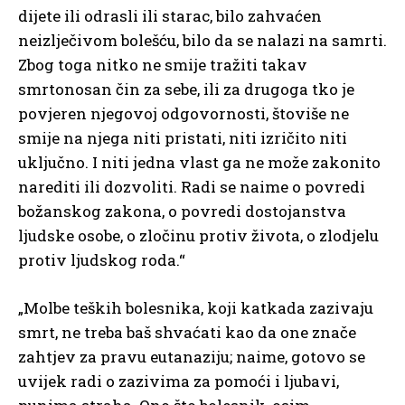
dijete ili odrasli ili starac, bilo zahvaćen
neizlječivom bolešću, bilo da se nalazi na samrti.
Zbog toga nitko ne smije tražiti takav
smrtonosan čin za sebe, ili za drugoga tko je
povjeren njegovoj odgovornosti, štoviše ne
smije na njega niti pristati, niti izričito niti
uključno. I niti jedna vlast ga ne može zakonito
narediti ili dozvoliti. Radi se naime o povredi
božanskog zakona, o povredi dostojanstva
ljudske osobe, o zločinu protiv života, o zlodjelu
protiv ljudskog roda.“
„Molbe teških bolesnika, koji katkada zazivaju
smrt, ne treba baš shvaćati kao da one znače
zahtjev za pravu eutanaziju; naime, gotovo se
uvijek radi o zazivima za pomoći i ljubavi,