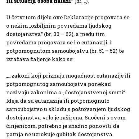
ili situaciji osoba nalazi
“ (br. 1).
U četvrtom dijelu ove Deklaracije progovara se
o nekim „ozbiljnim povredama ljudskog
dostojanstva“ (br. 33 – 62), a među tim
povredama progovara se i o eutanaziji i
potpomognutom samoubojstvu (br. 51 – 52) te
izražava žaljenje kako se:
„…zakoni koji priznaju mogućnost eutanazije ili
potpomognutog samoubojstva ponekad
nazivaju zakonima o „dostojanstvenoj smrti“.
Ideja da su eutanazija ili potpomognuto
samoubojstvo u skladu s poštovanjem ljudskog
dostojanstva vrlo je raširena. Suočeni s ovom
činjenicom, potrebno je snažno ponoviti da
patnja ne uzrokuje gubitak dostojanstva