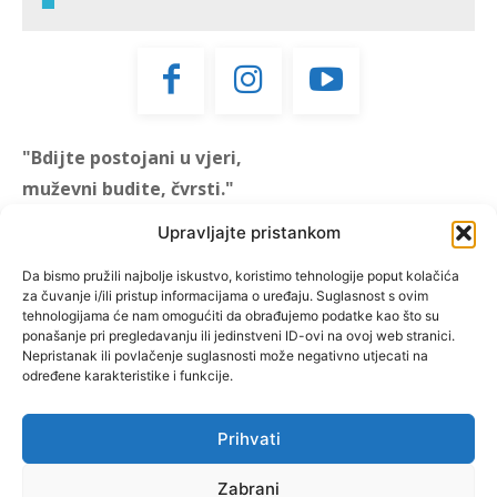
"Bdijte postojani u vjeri,
muževni budite, čvrsti."
(1 KOR 16, 13)
Upravljajte pristankom
"Muževni budite" prvi je
Da bismo pružili najbolje iskustvo, koristimo tehnologije poput kolačića
za čuvanje i/ili pristup informacijama o uređaju. Suglasnost s ovim
hrvatski portal za katoličke
tehnologijama će nam omogućiti da obrađujemo podatke kao što su
muškarce koji pokušava
ponašanje pri pregledavanju ili jedinstveni ID-ovi na ovoj web stranici.
reafirmirati u današnje
Nepristanak ili povlačenje suglasnosti može negativno utjecati na
određene karakteristike i funkcije.
vrijeme itekako narušen
biblijski koncept muževnosti,
koji pokušavamo osvijetliti iz
Prihvati
više aspekata, prigodnih
rubrika i poticajnih inicijativa.
Zabrani