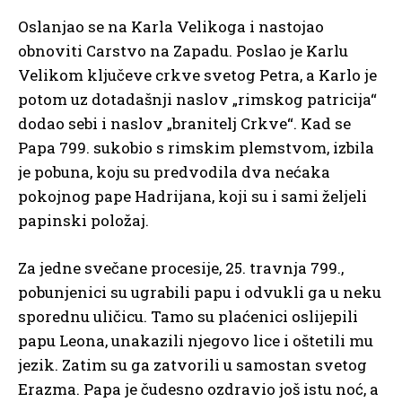
Oslanjao se na Karla Velikoga i nastojao
obnoviti Carstvo na Zapadu. Poslao je Karlu
Velikom ključeve crkve svetog Petra, a Karlo je
potom uz dotadašnji naslov „rimskog patricija“
dodao sebi i naslov „branitelj Crkve“. Kad se
Papa 799. sukobio s rimskim plemstvom, izbila
je pobuna, koju su predvodila dva nećaka
pokojnog pape Hadrijana, koji su i sami željeli
papinski položaj.
Za jedne svečane procesije, 25. travnja 799.,
pobunjenici su ugrabili papu i odvukli ga u neku
sporednu uličicu. Tamo su plaćenici oslijepili
papu Leona, unakazili njegovo lice i oštetili mu
jezik. Zatim su ga zatvorili u samostan svetog
Erazma. Papa je čudesno ozdravio još istu noć, a