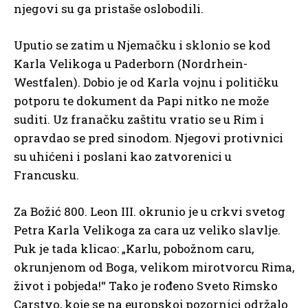
njegovi su ga pristaše oslobodili.
Uputio se zatim u Njemačku i sklonio se kod
Karla Velikoga u Paderborn (Nordrhein-
Westfalen). Dobio je od Karla vojnu i političku
potporu te dokument da Papi nitko ne može
suditi. Uz franačku zaštitu vratio se u Rim i
opravdao se pred sinodom. Njegovi protivnici
su uhićeni i poslani kao zatvorenici u
Francusku.
Za Božić 800. Leon III. okrunio je u crkvi svetog
Petra Karla Velikoga za cara uz veliko slavlje.
Puk je tada klicao: „Karlu, pobožnom caru,
okrunjenom od Boga, velikom mirotvorcu Rima,
život i pobjeda!“ Tako je rođeno Sveto Rimsko
Carstvo, koje se na europskoj pozornici održalo