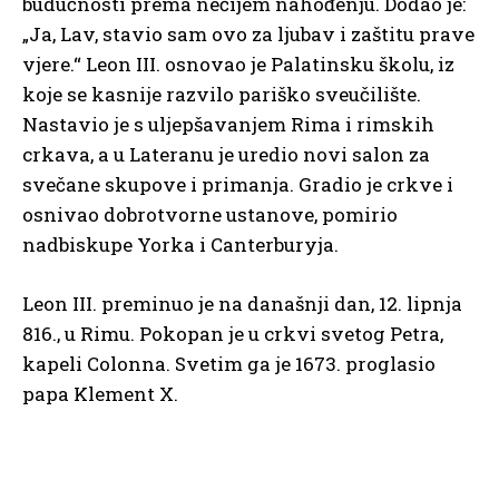
budućnosti prema nečijem nahođenju. Dodao je:
„Ja, Lav, stavio sam ovo za ljubav i zaštitu prave
vjere.“ Leon III. osnovao je Palatinsku školu, iz
koje se kasnije razvilo pariško sveučilište.
Nastavio je s uljepšavanjem Rima i rimskih
crkava, a u Lateranu je uredio novi salon za
svečane skupove i primanja. Gradio je crkve i
osnivao dobrotvorne ustanove, pomirio
nadbiskupe Yorka i Canterburyja.
Leon III. preminuo je na današnji dan, 12. lipnja
816., u Rimu. Pokopan je u crkvi svetog Petra,
kapeli Colonna. Svetim ga je 1673. proglasio
papa Klement X.