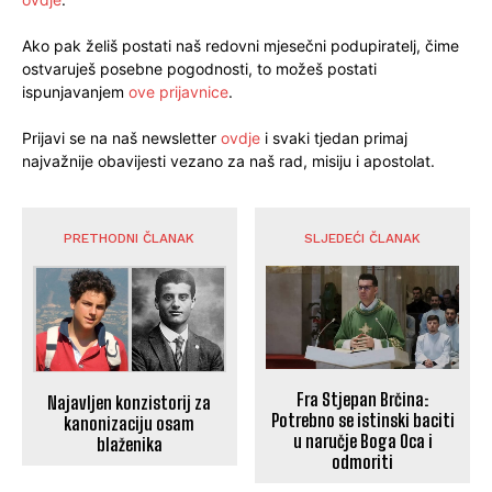
Ako pak želiš postati naš redovni mjesečni podupiratelj, čime
ostvaruješ posebne pogodnosti, to možeš postati
ispunjavanjem
ove prijavnice
.
Prijavi se na naš newsletter
ovdje
i svaki tjedan primaj
najvažnije obavijesti vezano za naš rad, misiju i apostolat.
PRETHODNI ČLANAK
SLJEDEĆI ČLANAK
Fra Stjepan Brčina:
Najavljen konzistorij za
Potrebno se istinski baciti
kanonizaciju osam
u naručje Boga Oca i
blaženika
odmoriti