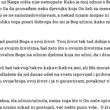
, a uz Njega ništa nije nemoguće. Kako je moj odnos s
am Ga da pronađem neku djevojku koju On želi za mene i
kako se ne samozadovoljavam, a nekad nisam mogao ni 
liko toga pisati dobroga što mi je Bog učinio, kako m
ad pustiš Boga u svoj život. Tvoj život tek tad dobij
jno svojim životima, baš zato što u svojim životima ne
lim Bogu na silnim djelima koja mi učini, da i drugi
 voli baš takvog/takvu kakav/kakva jesi, ali Mu moraš d
redlažem da još danas odeš na svetu ispovijed i prihvat
u svoje brige, svoj život i ja ti garantiram, potaknut v
na, zla učinio/učinila, nema toga što ti On neće oprost
da nismo nikad ni postojali, već nešto puno više… U živ