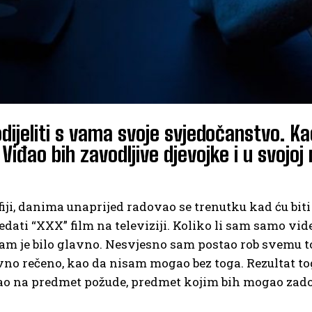
podijeliti s vama svoje svjedočanstvo. Ka
. Viđao bih zavodljive djevojke i u svojo
ji, danima unaprijed radovao se trenutku kad ću biti
ati “XXX” film na televiziji. Koliko li sam samo vid
nam je bilo glavno. Nesvjesno sam postao rob svemu to
 rečeno, kao da nisam mogao bez toga. Rezultat toga
ao na predmet požude, predmet kojim bih mogao zadovol