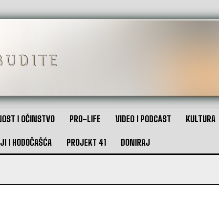
OST I OČINSTVO
PRO-LIFE
VIDEO I PODCAST
KULTURA
JI I HODOČAŠĆA
PROJEKT 41
DONIRAJ