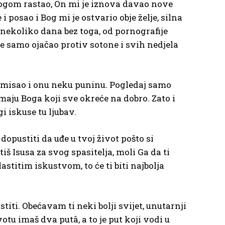
 Bogom rastao, On mi je iznova davao nove
 posao i Bog mi je ostvario obje želje, silna
nekoliko dana bez toga, od pornografije
e samo ojačao protiv sotone i svih nedjela
e smisao i onu neku puninu. Pogledaj samo
maju Boga koji sve okreće na dobro. Zato i
 iskuse tu ljubav.
opustiti da uđe u tvoj život pošto si
iš Isusa za svog spasitelja, moli Ga da ti
lastitim iskustvom, to će ti biti najbolja
iti. Obećavam ti neki bolji svijet, unutarnji
otu imaš dva putâ, a to je put koji vodi u