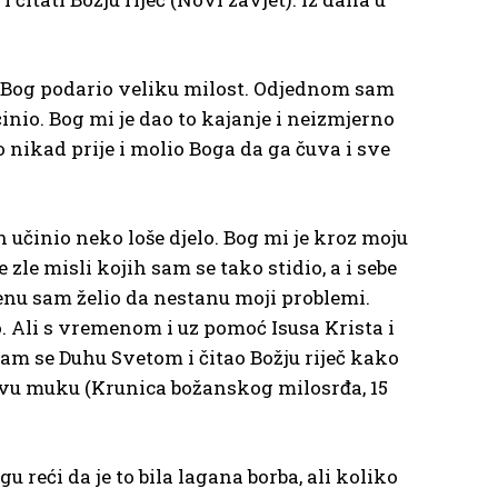
 Bog podario veliku milost. Odjednom sam
činio. Bog mi je dao to kajanje i neizmjerno
nikad prije i molio Boga da ga čuva i sve
h učinio neko loše djelo. Bog mi je kroz moju
le misli kojih sam se tako stidio, a i sebe
enu sam želio da nestanu moji problemi.
o. Ali s vremenom i uz pomoć Isusa Krista i
 sam se Duhu Svetom i čitao Božju riječ kako
ovu muku (Krunica božanskog milosrđa, 15
 reći da je to bila lagana borba, ali koliko