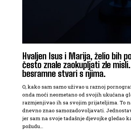
Hvaljen Isus i Marija, želio bih 
često znale zaokupljati zle misli
besramne stvari s njima.
O, kako sam samo uživao u raznoj pornografi
onda moći neometano od svojih ukućana gled
razmjenjivao ih sa svojim prijateljima. To 
dnevno znao samozadovoljavati. Jednostavno
jer sam na svoje tadašnje djevojke gledao k
požudu…