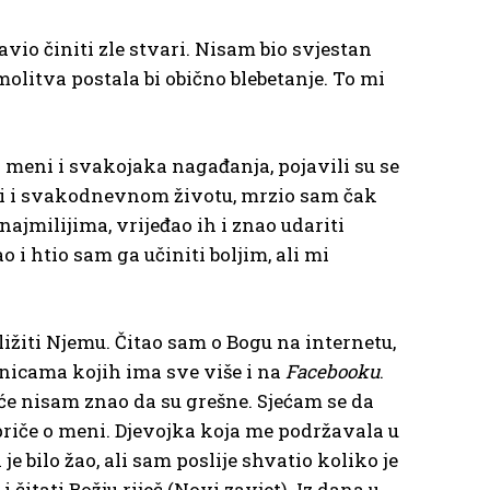
tavio činiti zle stvari. Nisam bio svjestan
 molitva postala bi obično blebetanje. To mi
 o meni i svakojaka nagađanja, pojavili su se
lji i svakodnevnom životu, mrzio sam čak
 najmilijima, vrijeđao ih i znao udariti
 i htio sam ga učiniti boljim, ali mi
ližiti Njemu. Čitao sam o Bogu na internetu,
anicama kojih ima sve više i na
Facebooku
.
će nisam znao da su grešne. Sjećam se da
priče o meni. Djevojka koja me podržavala u
 bilo žao, ali sam poslije shvatio koliko je
itati Božju riječ (Novi zavjet). Iz dana u