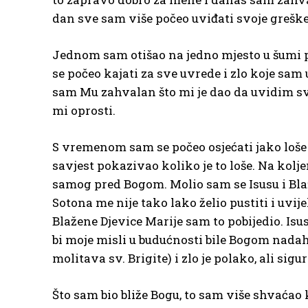
dan sve sam više počeo uviđati svoje greške
Jednom sam otišao na jedno mjesto u šumi 
se počeo kajati za sve uvrede i zlo koje sam 
sam Mu zahvalan što mi je dao da uvidim svo
mi oprosti.
S vremenom sam se počeo osjećati jako loše n
savjest pokazivao koliko je to loše. Na kolj
samog pred Bogom. Molio sam se Isusu i Bla
Sotona me nije tako lako želio pustiti i uvi
Blažene Djevice Marije sam to pobijedio. Isu
bi moje misli u budućnosti bile Bogom nada
molitava sv. Brigite) i zlo je polako, ali si
Što sam bio bliže Bogu, to sam više shvaćao k