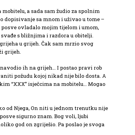
a mobitelu, a sada sam žudio za spolnim
to dopisivanje sa mnom i uživao u tome –
ovo posve ovladalo mojim tijelom i umom,
vađe s bližnjima i razdora u obitelji.
grijeha u grijeh. Čak sam mrzio svog
i grijeh.
navodio ih na grijeh… I postao pravi rob
aniti požudu kojoj nikad nije bilo dosta. A
ratkim “XXX” isječcima na mobitelu… Mogao
 od Njega, On niti u jednom trenutku nije
 posve sigurno znam. Bog voli, ljubi
 koliko god on zgriješio. Pa poslao je svoga