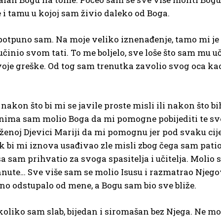
 i tamu u kojoj sam živio daleko od Boga.
potpuno sam. Na moje veliko iznenađenje, tamo mi je
učinio svom tati. To me boljelo, sve loše što sam mu u
je greške. Od tog sam trenutka zavolio svog oca kao 
akon što bi mi se javile proste misli ili nakon što bi
enima sam molio Boga da mi pomogne pobijediti te sve z
ženoj Djevici Mariji da mi pomognu jer pod svaku cij
jek bi mi iznova usađivao zle misli zbog čega sam pati
sa sam prihvatio za svoga spasitelja i učitelja. Molio
hnute… Sve više sam se molio Isusu i razmatrao Njeg
gurno odstupalo od mene, a Bogu sam bio sve bliže.
oliko sam slab, bijedan i siromašan bez Njega. Ne mogu