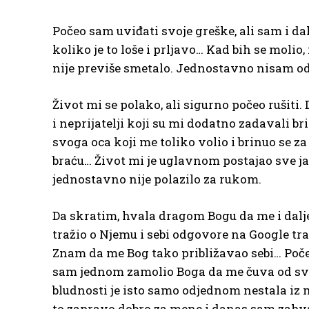
Počeo sam uviđati svoje greške, ali sam i dalj
koliko je to loše i prljavo… Kad bih se molio,
nije previše smetalo. Jednostavno nisam odv
Život mi se polako, ali sigurno počeo rušiti
i neprijatelji koji su mi dodatno zadavali 
svoga oca koji me toliko volio i brinuo se za 
braću… Život mi je uglavnom postajao sve jadn
jednostavno nije polazilo za rukom.
Da skratim, hvala dragom Bogu da me i dalje 
tražio o Njemu i sebi odgovore na Google tr
Znam da me Bog tako približavao sebi… Poče
sam jednom zamolio Boga da me čuva od svako
bludnosti je isto samo odjednom nestala iz m
to zapravo dobro za mene i danas sam zahvala