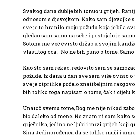
Svakog dana dublje bih tonuo u grijeh. Rani
odnosom s djevojkom. Kako sam djevojke sab
sve je to hranilo moju požudu koja je bila s
gledao sam samo na sebe i postojalo je samo “
Sotona me već čvrsto držao u svojim kandža
vlastitog oca… No ne bih puno o tome. Samo 
Kao što sam rekao, redovito sam se samozado
požude. Iz dana u dan sve sam više ovisio o t
sve je otprilike počelo znatiželjnim razgov
bih toliko toga napisati o tome, čak i cijelu 
Unatoč svemu tome, Bog me nije nikad zabor
bio daleko od mene. Ne znam ni sam kako se sv
grješnika, jedino ne ljubi i mrzi grijeh koji 
Sina Jedinorođenca da se toliko muči i umre