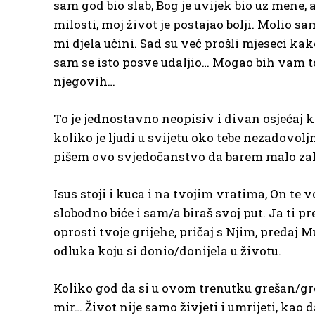
sam god bio slab, Bog je uvijek bio uz mene
milosti, moj život je postajao bolji. Molio s
mi djela učini. Sad su već prošli mjeseci 
sam se isto posve udaljio… Mogao bih vam to
njegovih…
To je jednostavno neopisiv i divan osjećaj k
koliko je ljudi u svijetu oko tebe nezadovol
pišem ovo svjedočanstvo da barem malo zahva
Isus stoji i kuca i na tvojim vratima, On te
slobodno biće i sam/a biraš svoj put. Ja ti p
oprosti tvoje grijehe, pričaj s Njim, predaj M
odluka koju si donio/donijela u životu.
Koliko god da si u ovom trenutku grešan/greš
mir… Život nije samo živjeti i umrijeti, kao 