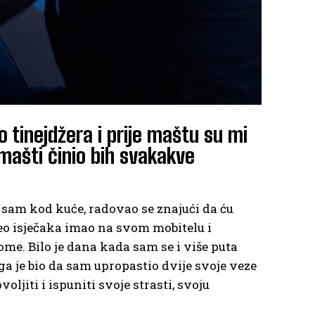
o tinejdžera i prije maštu su mi
j mašti činio bih svakakve
 sam kod kuće, radovao se znajući da ću
eo isječaka imao na svom mobitelu i
me. Bilo je dana kada sam se i više puta
 je bio da sam upropastio dvije svoje veze
jiti i ispuniti svoje strasti, svoju