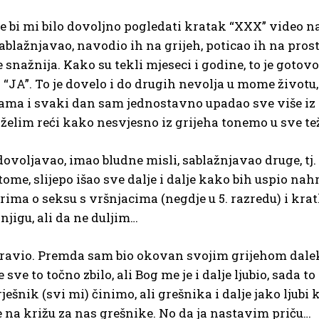
je bi mi bilo dovoljno pogledati kratak “XXX” video n
lažnjavao, navodio ih na grijeh, poticao ih na pros
ve snažnija. Kako su tekli mjeseci i godine, to je got
JA”. To je dovelo i do drugih nevolja u mome životu, s
ma i svaki dan sam jednostavno upadao sve više iz 
želim reći kako nesvjesno iz grijeha tonemo u sve tež
voljavao, imao bludne misli, sablažnjavao druge, tj. 
ome, slijepo išao sve dalje i dalje kako bih uspio nahr
orima o seksu s vršnjacima (negdje u 5. razredu) i k
knjigu, ali da ne duljim…
avio. Premda sam bio okovan svojim grijehom daleko
e to točno zbilo, ali Bog me je i dalje ljubio, sada to
grješnik (svi mi) činimo, ali grešnika i dalje jako ljubi
 na križu za nas grešnike. No da ja nastavim priču…