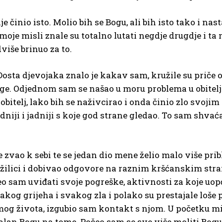
e činio isto. Molio bih se Bogu, ali bih isto tako i nas
 moje misli znale su totalno lutati negdje drugdje i ta
iše brinuo za to.
. Dosta djevojaka znalo je kakav sam, kružile su priče
brige. Odjednom sam se našao u moru problema u obite
obitelj, lako bih se naživcirao i onda činio zlo svojim
iji i jadniji s koje god strane gledao. To sam shvaćao
zvao k sebi te se jedan dio mene želio malo više prib
ažilici i dobivao odgovore na raznim kršćanskim str
o sam uviđati svoje pogreške, aktivnosti za koje uop
g grijeha i svakog zla i polako su prestajale loše 
og života, izgubio sam kontakt s njom. U početku mi je
n Bogu na tome. Počeo sam se sve više moliti Bogu i č