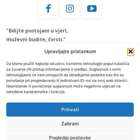
"Bdijte postojani u vjeri,
muževni budite, čvrsti."
(1 KOR 16, 13)
Upravljajte pristankom
"Muževni budite" prvi je
Da bismo pružili najbolje iskustvo, koristimo tehnologije poput kolačića
za čuvanje i/ili pristup informacijama o uređaju. Suglasnost s ovim
hrvatski portal za katoličke
tehnologijama će nam omogućiti da obrađujemo podatke kao što su
muškarce koji pokušava
ponašanje pri pregledavanju ili jedinstveni ID-ovi na ovoj web stranici.
reafirmirati u današnje
Nepristanak ili povlačenje suglasnosti može negativno utjecati na
određene karakteristike i funkcije.
vrijeme itekako narušen
biblijski koncept muževnosti,
koji pokušavamo osvijetliti iz
Prihvati
više aspekata, prigodnih
Zabrani
rubrika i poticajnih inicijativa.
Pogledaj postavke