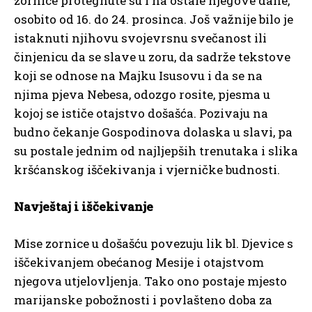
zornice protegnute su i na ostale njegove dane,
osobito od 16. do 24. prosinca. Još važnije bilo je
istaknuti njihovu svojevrsnu svečanost ili
činjenicu da se slave u zoru, da sadrže tekstove
koji se odnose na Majku Isusovu i da se na
njima pjeva Nebesa, odozgo rosite, pjesma u
kojoj se ističe otajstvo došašća. Pozivaju na
budno čekanje Gospodinova dolaska u slavi, pa
su postale jednim od najljepših trenutaka i slika
kršćanskog iščekivanja i vjerničke budnosti.
Navještaj i iščekivanje
Mise zornice u došašću povezuju lik bl. Djevice s
iščekivanjem obećanog Mesije i otajstvom
njegova utjelovljenja. Tako ono postaje mjesto
marijanske pobožnosti i povlašteno doba za