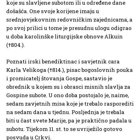
koje su slavljene subotom ili u određene dane
došašća. One svoje korijene imaju u
srednjovjekovnim redovničkim zajednicama, a
po svoj prilici u tome je presudnu ulogu odigrao
u doba karolinške liturgijske obnove Alkuin
(†804.).
Poznati irski benediktinac i savjetnik cara
Karla Velikoga (†814.), pisac bogoslovnih pouka
i promicatelj štovanja Gospe, sastavio je
obrednik u kojem su i obrasci misnih slavlja za
Gospine subote. U ono doba postojalo je, naime,
sedam zavjetnih misa koje je trebalo rasporediti
na sedam dana u tjednu. Posljednja je trebala
biti u čast svete Marije, pa je praktično padala u
subotu. Tijekom 11. st. to se uvriježilo gotovo
posvuda u Crkvi.