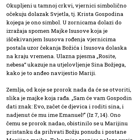
Okupljeni u tamnoj crkvi, vjernici simbolično
očekuju dolazak Svjetla, tj. Krista Gospodina
kojega je ono simbol. U zornicama dolazi do
izražaja spomen Majke Isusove koja je
iščekivanjem Isusova rođenja vjernicima
postala uzor čekanja Božića i Isusova dolaska
na kraju vremena. Ulazna pjesma „Rosite,
nebesa“ ukazuje na utjelovljenje Sina Božjega,
kako je to anđeo navijestio Mariji.
Zemlja, od koje se prorok nada da će se otvoriti,
slika je majke koja rađa. „Sam će vam Gospodin
dati znak: Evo, začet će djevica i roditi sina, i
nadjenut će mu ime Emanuel!” (Iz 7, 14). Ono
čemu se prorok nadao, obistinilo se u Marijinu
pristanku da prihvati Božju ponudu i postane