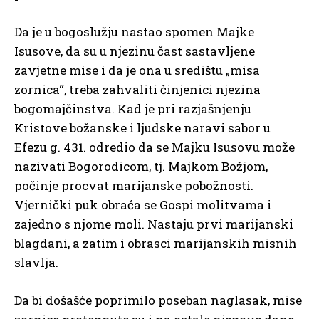
Da je u bogoslužju nastao spomen Majke
Isusove, da su u njezinu čast sastavljene
zavjetne mise i da je ona u središtu „misa
zornica“, treba zahvaliti činjenici njezina
bogomajčinstva. Kad je pri razjašnjenju
Kristove božanske i ljudske naravi sabor u
Efezu g. 431. odredio da se Majku Isusovu može
nazivati Bogorodicom, tj. Majkom Božjom,
počinje procvat marijanske pobožnosti.
Vjernički puk obraća se Gospi molitvama i
zajedno s njome moli. Nastaju prvi marijanski
blagdani, a zatim i obrasci marijanskih misnih
slavlja.
Da bi došašće poprimilo poseban naglasak, mise