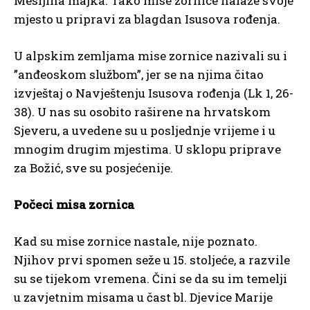
Mesijina majka. Tako mise zornice nalaze svoje
mjesto u pripravi za blagdan Isusova rođenja.
U alpskim zemljama mise zornice nazivali su i
”anđeoskom službom”, jer se na njima čitao
izvještaj o Navještenju Isusova rođenja (Lk 1, 26-
38). U nas su osobito raširene na hrvatskom
Sjeveru, a uvedene su u posljednje vrijeme i u
mnogim drugim mjestima. U sklopu priprave
za Božić, sve su posjećenije.
Počeci misa zornica
Kad su mise zornice nastale, nije poznato.
Njihov prvi spomen seže u 15. stoljeće, a razvile
su se tijekom vremena. Čini se da su im temelji
u zavjetnim misama u čast bl. Djevice Marije