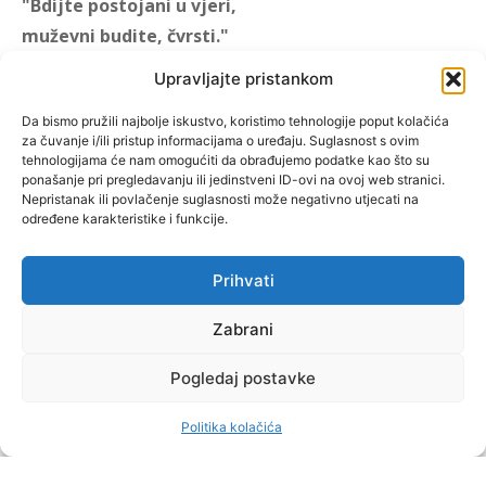
"Bdijte postojani u vjeri,
muževni budite, čvrsti."
(1 KOR 16, 13)
Upravljajte pristankom
"Muževni budite" prvi je
Da bismo pružili najbolje iskustvo, koristimo tehnologije poput kolačića
za čuvanje i/ili pristup informacijama o uređaju. Suglasnost s ovim
hrvatski portal za katoličke
tehnologijama će nam omogućiti da obrađujemo podatke kao što su
muškarce koji pokušava
ponašanje pri pregledavanju ili jedinstveni ID-ovi na ovoj web stranici.
reafirmirati u današnje
Nepristanak ili povlačenje suglasnosti može negativno utjecati na
određene karakteristike i funkcije.
vrijeme itekako narušen
biblijski koncept muževnosti,
koji pokušavamo osvijetliti iz
Prihvati
više aspekata, prigodnih
rubrika i poticajnih inicijativa.
Zabrani
Pogledaj postavke
O nama
Doniraj
Politika kolačića