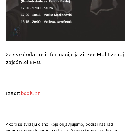
Za sve dodatne informacije javite se Molitvenoj
zajednici EHO.
Izvor:
book.hr
Ako ti se sviđaju članci koje objavljujemo, podrži naš rad
jednokratnom donacijom od srca. Samo skeniraj bar kod u