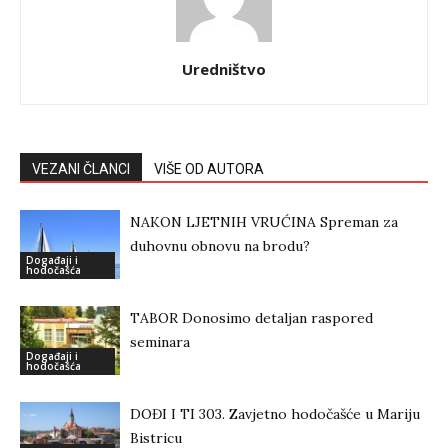
Uredništvo
VEZANI ČLANCI
VIŠE OD AUTORA
NAKON LJETNIH VRUĆINA Spreman za
duhovnu obnovu na brodu?
Događaji i
hodočašća
TABOR Donosimo detaljan raspored
seminara
Događaji i
hodočašća
DOĐI I TI 303. Zavjetno hodočašće u Mariju
Bistricu