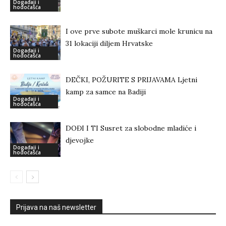
Događaji i
hodočašća
I ove prve subote muškarci mole krunicu na
31 lokaciji diljem Hrvatske
Događaji i
hodočašća
DEČKI, POŽURITE S PRIJAVAMA Ljetni
kamp za samce na Badiji
Događaji i
hodočašća
DOĐI I TI Susret za slobodne mladiće i
djevojke
Događaji i
hodočašća
Prijava na naš newsletter