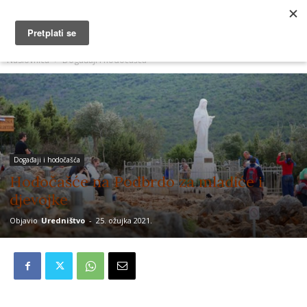
MUŽEVNI BUDITE
Naslovnica
Događaji i hodočašća
Događaji i hodočašća
Hodočašće na Podbrdo za mladiće i
djevojke
Objavio
Uredništvo
-
25. ožujka 2021.