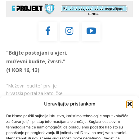
"Bdijte postojani u vjeri,
muževni budite, čvrsti."
(1 KOR 16, 13)
"Muževni budite" prvi je
hrvatski portal za katoličke
muškarce koji pokušava
Upravljajte pristankom
reafirmirati u današnje
vrijeme itekako narušen
Da bismo pružili najbolje iskustvo, koristimo tehnologije poput kolačića
za čuvanje i/ili pristup informacijama o uređaju. Suglasnost s ovim
biblijski koncept muževnosti,
tehnologijama će nam omogućiti da obrađujemo podatke kao što su
koji pokušavamo osvijetliti iz
ponašanje pri pregledavanju ili jedinstveni ID-ovi na ovoj web stranici.
više aspekata, prigodnih
Nepristanak ili povlačenje suglasnosti može negativno utjecati na