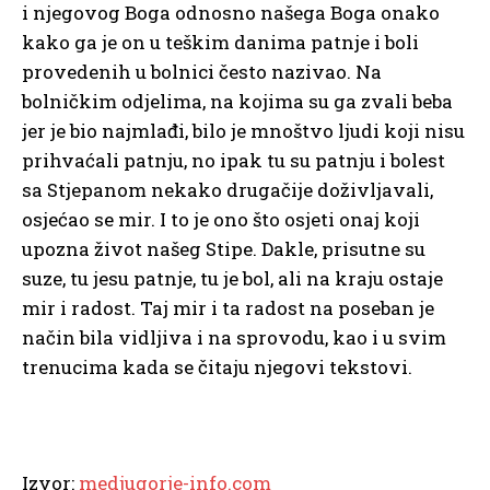
i njegovog Boga odnosno našega Boga onako
kako ga je on u teškim danima patnje i boli
provedenih u bolnici često nazivao. Na
bolničkim odjelima, na kojima su ga zvali beba
jer je bio najmlađi, bilo je mnoštvo ljudi koji nisu
prihvaćali patnju, no ipak tu su patnju i bolest
sa Stjepanom nekako drugačije doživljavali,
osjećao se mir. I to je ono što osjeti onaj koji
upozna život našeg Stipe. Dakle, prisutne su
suze, tu jesu patnje, tu je bol, ali na kraju ostaje
mir i radost. Taj mir i ta radost na poseban je
način bila vidljiva i na sprovodu, kao i u svim
trenucima kada se čitaju njegovi tekstovi.
Izvor:
medjugorje-info.com