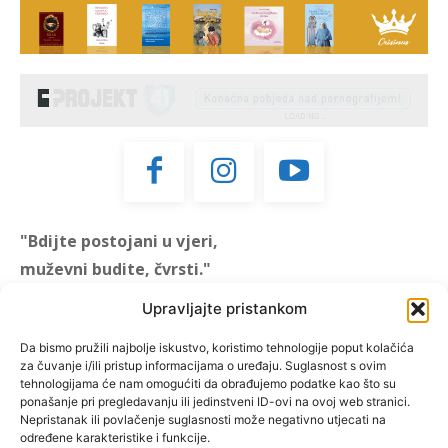
"Bdijte postojani u vjeri,
muževni budite, čvrsti."
(1 KOR 16, 13)
Upravljajte pristankom
"Muževni budite" prvi je
Da bismo pružili najbolje iskustvo, koristimo tehnologije poput kolačića
za čuvanje i/ili pristup informacijama o uređaju. Suglasnost s ovim
hrvatski portal za katoličke
tehnologijama će nam omogućiti da obrađujemo podatke kao što su
muškarce koji pokušava
ponašanje pri pregledavanju ili jedinstveni ID-ovi na ovoj web stranici.
reafirmirati u današnje
Nepristanak ili povlačenje suglasnosti može negativno utjecati na
određene karakteristike i funkcije.
vrijeme itekako narušen