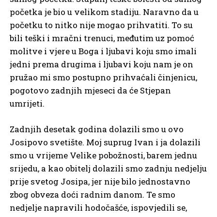
početka je bio u velikom stadiju. Naravno da u
početku to nitko nije mogao prihvatiti. To su
bili teški i mračni trenuci, međutim uz pomoć
molitve i vjere u Boga i ljubavi koju smo imali
jedni prema drugima i ljubavi koju nam je on
pružao mi smo postupno prihvaćali činjenicu,
pogotovo zadnjih mjeseci da će Stjepan
umrijeti.
Zadnjih desetak godina dolazili smo u ovo
Josipovo svetište. Moj suprug Ivan i ja dolazili
smo u vrijeme Velike pobožnosti, barem jednu
srijedu, a kao obitelj dolazili smo zadnju nedjelju
prije svetog Josipa, jer nije bilo jednostavno
zbog obveza doći radnim danom. Te smo
nedjelje napravili hodočašće, ispovjedili se,