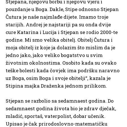
Stjepana, njegovu borbu i njegovu vjeru i
pouzdanje u Boga. Dakle, Stipe odnosno Stjepan
Čutura je naše najmlađe dijete. Imamo troje
starijih. Andrej je najstariji pa su onda dvije
cure Katarina i Lucija i Stjepan se rodio 2000-te
godine. Mi smo velika obitelj. Obitelj Čutura i
moja obitelj iz koje ja dolazim što mislim da je
jedno jako, jako veliko bogatstvo u svim
životnim okolnostima. Osobito kada su ovako
teške bolesti kada čovjek ima podršku naravno
uz Boga, osim Boga i svoje obitelji“, kazala je
Stipina majka Draženka jednom prilikom.
Stjepan se razbolio sa sedamnaest godina. Do
sedamnaest godina života bio je zdrav dječak,
mladić, sportaš, vaterpolist, dobar učenik.
Upisao je čak prirodoslovno-matematičku