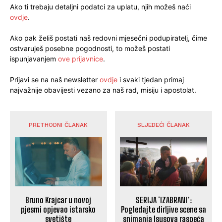
Ako ti trebaju detaljni podatci za uplatu, njih možeš naći
ovdje
.
Ako pak želiš postati naš redovni mjesečni podupiratelj, čime
ostvaruješ posebne pogodnosti, to možeš postati
ispunjavanjem
ove prijavnice
.
Prijavi se na naš newsletter
ovdje
i svaki tjedan primaj
najvažnije obavijesti vezano za naš rad, misiju i apostolat.
PRETHODNI ČLANAK
SLJEDEĆI ČLANAK
Bruno Krajcar u novoj
SERIJA ʻIZABRANI’:
pjesmi opjevao istarsko
Pogledajte dirljive scene sa
svetište
snimanja Isusova raspeća