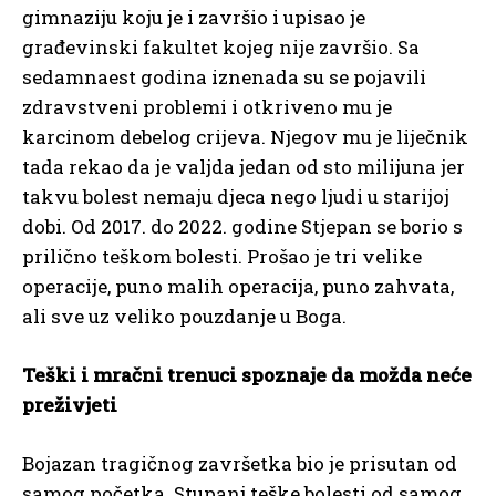
gimnaziju koju je i završio i upisao je
građevinski fakultet kojeg nije završio. Sa
sedamnaest godina iznenada su se pojavili
zdravstveni problemi i otkriveno mu je
karcinom debelog crijeva. Njegov mu je liječnik
tada rekao da je valjda jedan od sto milijuna jer
takvu bolest nemaju djeca nego ljudi u starijoj
dobi. Od 2017. do 2022. godine Stjepan se borio s
prilično teškom bolesti. Prošao je tri velike
operacije, puno malih operacija, puno zahvata,
ali sve uz veliko pouzdanje u Boga.
Teški i mračni trenuci spoznaje da možda neće
preživjeti
Bojazan tragičnog završetka bio je prisutan od
samog početka. Stupanj teške bolesti od samog