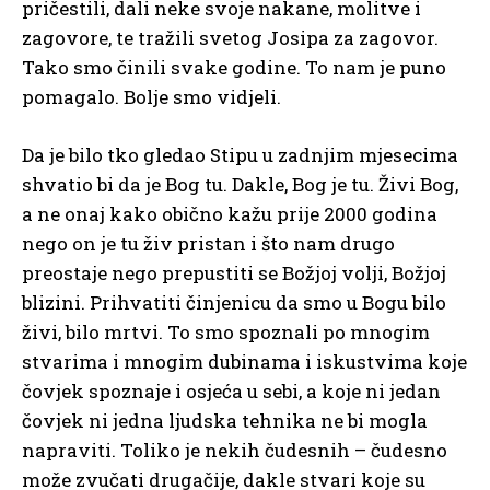
pričestili, dali neke svoje nakane, molitve i
zagovore, te tražili svetog Josipa za zagovor.
Tako smo činili svake godine. To nam je puno
pomagalo. Bolje smo vidjeli.
Da je bilo tko gledao Stipu u zadnjim mjesecima
shvatio bi da je Bog tu. Dakle, Bog je tu. Živi Bog,
a ne onaj kako obično kažu prije 2000 godina
nego on je tu živ pristan i što nam drugo
preostaje nego prepustiti se Božjoj volji, Božjoj
blizini. Prihvatiti činjenicu da smo u Bogu bilo
živi, bilo mrtvi. To smo spoznali po mnogim
stvarima i mnogim dubinama i iskustvima koje
čovjek spoznaje i osjeća u sebi, a koje ni jedan
čovjek ni jedna ljudska tehnika ne bi mogla
napraviti. Toliko je nekih čudesnih – čudesno
može zvučati drugačije, dakle stvari koje su