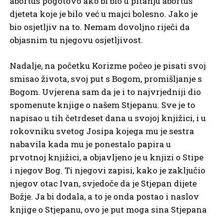
abortus pogotovo ako bi bio u pitanju abortus
djeteta koje je bilo već u majci bolesno. Jako je
bio osjetljiv na to. Nemam dovoljno riječi da
objasnim tu njegovu osjetljivost.
Nadalje, na početku Korizme počeo je pisati svoj
smisao života, svoj put s Bogom, promišljanje s
Bogom. Uvjerena sam da je i to najvrjedniji dio
spomenute knjige o našem Stjepanu. Sve je to
napisao u tih četrdeset dana u svojoj knjižici, i u
rokovniku svetog Josipa kojega mu je sestra
nabavila kada mu je ponestalo papira u
prvotnoj knjižici, a objavljeno je u knjizi o Stipe
i njegov Bog. Ti njegovi zapisi, kako je zaključio
njegov otac Ivan, svjedoče da je Stjepan dijete
Božje. Ja bi dodala, a to je onda postao i naslov
knjige o Stjepanu, ovo je put moga sina Stjepana