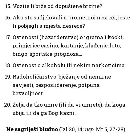
Vozite li brže od dopuštene brzine?
Ako ste sudjelovali u prometnoj nesreći, jeste
li pobjegli s mjesta nesreće?
Ovisnosti (hazarderstvo) o igrama i kocki,
primjerice casino, kartanje, klađenje, loto,
bingo, športska prognoza…
Ovisnost o alkoholu ili nekim narkoticima.
Radoholičarstvo, bježanje od nemirne
savjesti, besposličarenje, potpuna
bezvoljnost.
Želja da tko umre (ili da vi umrete), da koga
ubiju ili da ga Bog kazni.
Ne sagriješi bludno
(Izl 20, 14;
usp.
Mt 5, 27-28).