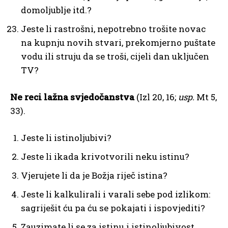
domoljublje itd.?
Jeste li rastrošni, nepotrebno trošite novac
na kupnju novih stvari, prekomjerno puštate
vodu ili struju da se troši, cijeli dan uključen
TV?
Ne reci lažna svjedočanstva
(Izl 20, 16;
usp.
Mt 5,
33).
Jeste li istinoljubivi?
Jeste li ikada krivotvorili neku istinu?
Vjerujete li da je Božja riječ istina?
Jeste li kalkulirali i varali sebe pod izlikom:
sagriješit ću pa ću se pokajati i ispovjediti?
Zauzimate li se za istinu i istinoljubivost