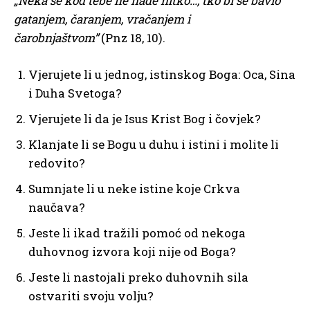
„Neka se kod tebe ne nađe nitko…, tko bi se bavio
gatanjem,
čaranjem, vračanjem i
čarobnjaštvom”
(Pnz 18, 10).
Vjerujete li u jednog, istinskog Boga: Oca, Sina
i Duha Svetoga?
Vjerujete li da je Isus Krist Bog i čovjek?
Klanjate li se Bogu u duhu i istini i molite li
redovito?
Sumnjate li u neke istine koje Crkva
naučava?
Jeste li ikad tražili pomoć od nekoga
duhovnog izvora koji nije od Boga?
Jeste li nastojali preko duhovnih sila
ostvariti svoju volju?