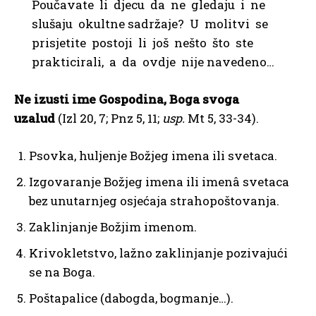
Poučavate li djecu da ne gledaju i ne
slušaju okultne sadržaje? U molitvi se
prisjetite postoji li još nešto što ste
prakticirali, a da ovdje nije navedeno…
Ne izusti ime Gospodina, Boga svoga
uzalud
(Izl 20, 7; Pnz 5, 11;
usp.
Mt 5, 33-34).
Psovka, huljenje Božjeg imena ili svetaca.
Izgovaranje Božjeg imena ili imenâ svetaca
bez unutarnjeg osjećaja strahopoštovanja.
Zaklinjanje Božjim imenom.
Krivokletstvo, lažno zaklinjanje pozivajući
se na Boga.
Poštapalice (dabogda, bogmanje…).