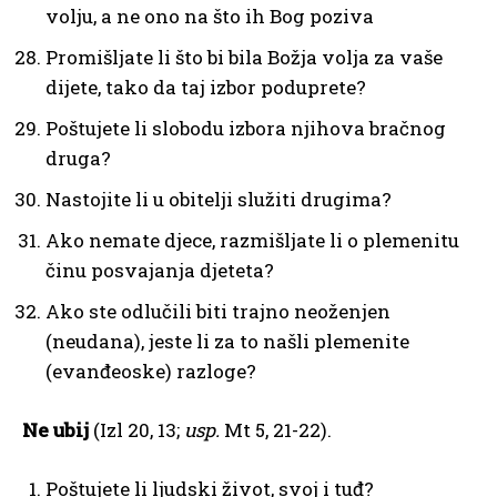
volju, a ne ono na što ih Bog poziva
Promišljate li što bi bila Božja volja za vaše
dijete, tako da taj izbor poduprete?
Poštujete li slobodu izbora njihova bračnog
druga?
Nastojite li u obitelji služiti drugima?
Ako nemate djece, razmišljate li o plemenitu
činu posvajanja djeteta?
Ako ste odlučili biti trajno neoženjen
(neudana), jeste li za to našli plemenite
(evanđeoske) razloge?
Ne ubij
(Izl 20, 13;
usp.
Mt 5, 21-22).
Poštujete li ljudski život, svoj i tuđ?