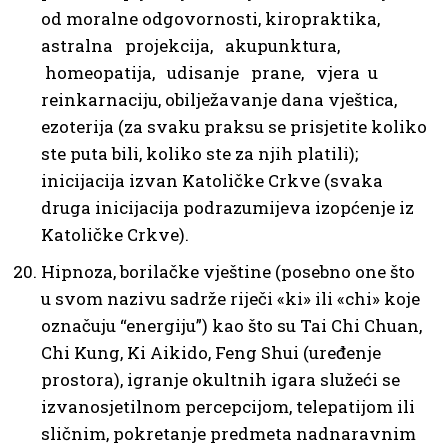
od moralne odgovornosti, kiropraktika,
astralna projekcija, akupunktura,
homeopatija, udisanje prane, vjera u
reinkarnaciju, obilježavanje dana vještica,
ezoterija (za svaku praksu se prisjetite koliko
ste puta bili, koliko ste za njih platili);
inicijacija izvan Katoličke Crkve (svaka
druga inicijacija podrazumijeva izopćenje iz
Katoličke Crkve).
Hipnoza, borilačke vještine (posebno one što
u svom nazivu sadrže riječi «ki» ili «chi» koje
označuju “energiju”) kao što su Tai Chi Chuan,
Chi Kung, Ki Aikido, Feng Shui (uređenje
prostora), igranje okultnih igara služeći se
izvanosjetilnom percepcijom, telepatijom ili
sličnim, pokretanje predmeta nadnaravnim