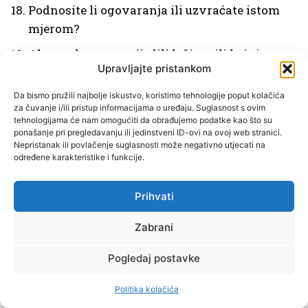
Podnosite li ogovaranja ili uzvraćate istom
mjerom?
Ako ste koga povrijedili lažima ili krivim
Upravljajte pristankom
sudom, jeste li zatražili oproštenje?
Iznosite li u javnosti istinu ili je krivotvorite
Da bismo pružili najbolje iskustvo, koristimo tehnologije poput kolačića
za čuvanje i/ili pristup informacijama o uređaju. Suglasnost s ovim
radi koristi; branite li pogrješan stav unatoč
tehnologijama će nam omogućiti da obrađujemo podatke kao što su
objektivnoj istini?
ponašanje pri pregledavanju ili jedinstveni ID-ovi na ovoj web stranici.
Nepristanak ili povlačenje suglasnosti može negativno utjecati na
određene karakteristike i funkcije.
Jeste li izrekli išta o drugome što je
povrijedilo njegovo dostojanstvo djeteta
Prihvati
Božjeg?
Zabrani
Ne poželi tuđega ženidbenog druga
(Izl 20, 17;
usp.
Mt 5, 28).
Pogledaj postavke
Ljubite li svoga bračnog druga nepodijeljena
Politika kolačića
srca? Jeste li poticali koga na razvod braka?