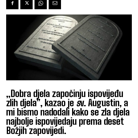
„Dobra djela započinju ispovijeđu
zlih djela”, kazao je
s
v. Augustin, a
mi bismo nadodali kako se zla djela
najbolje ispovijedaju prema deset
Božjih zapovijedi.