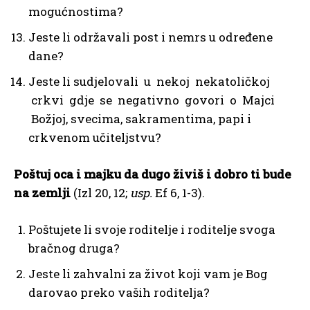
mogućnostima?
Jeste li održavali post i nemrs u određene
dane?
Jeste li sudjelovali u nekoj nekatoličkoj
crkvi gdje se negativno govori o Majci
Božjoj, svecima, sakramentima, papi i
crkvenom učiteljstvu?
Poštuj oca i majku da dugo živiš i dobro ti bude
na zemlji
(Izl 20, 12;
usp.
Ef 6, 1-3).
Poštujete li svoje roditelje i roditelje svoga
bračnog druga?
Jeste li zahvalni za život koji vam je Bog
darovao preko vaših roditelja?