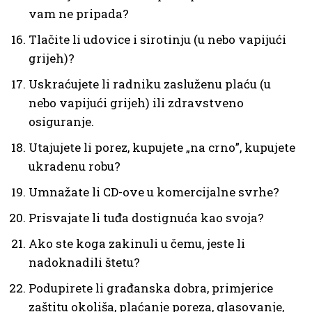
vam ne pripada?
Tlačite li udovice i sirotinju (u nebo vapijući
grijeh)?
Uskraćujete li radniku zasluženu plaću (u
nebo vapijući grijeh) ili zdravstveno
osiguranje.
Utajujete li porez, kupujete „na crno”, kupujete
ukradenu robu?
Umnažate li CD-ove u komercijalne svrhe?
Prisvajate li tuđa dostignuća kao svoja?
Ako ste koga zakinuli u čemu, jeste li
nadoknadili štetu?
Podupirete li građanska dobra, primjerice
zaštitu okoliša, plaćanje poreza, glasovanje,