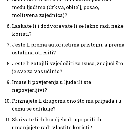
među ljudima (Crkva, obitelj, posao,
molitvena zajednica)?
Laskate li i dodvoravate li se lažno radi neke
koristi?
Jeste li prema autoritetima pristojni, a prema
ostalima otresiti?
Jeste li zatajili svjedočiti za Isusa, znajući što
je sve za vas učinio?
Imate li povjerenja u ljude ili ste
nepovjerljivi?
Priznajete li drugomu ono što mu pripada i u
čemu se odlikuje?
Skrivate li dobra djela drugoga ili ih
umanjujete radi vlastite koristi?