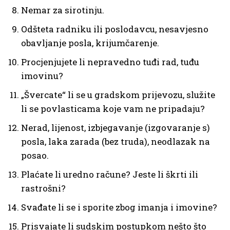
Nemar za sirotinju.
Odšteta radniku ili poslodavcu, nesavjesno
obavljanje posla, krijumčarenje.
Procjenjujete li nepravedno tuđi rad, tuđu
imovinu?
„Švercate“ li se u gradskom prijevozu, služite
li se povlasticama koje vam ne pripadaju?
Nerad, lijenost, izbjegavanje (izgovaranje s)
posla, laka zarada (bez truda), neodlazak na
posao.
Plaćate li uredno račune? Jeste li škrti ili
rastrošni?
Svađate li se i sporite zbog imanja i imovine?
Prisvajate li sudskim postupkom nešto što