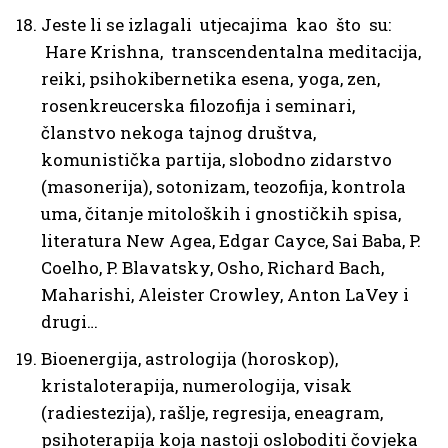
Jeste li se izlagali utjecajima kao što su:
Hare Krishna, transcendentalna meditacija,
reiki, psihokibernetika esena, yoga, zen,
rosenkreucerska filozofija i seminari,
članstvo nekoga tajnog društva,
komunistička partija, slobodno zidarstvo
(masonerija), sotonizam, teozofija, kontrola
uma, čitanje mitoloških i gnostičkih spisa,
literatura New Agea, Edgar Cayce, Sai Baba, P.
Coelho, P. Blavatsky, Osho, Richard Bach,
Maharishi, Aleister Crowley, Anton LaVey i
drugi…
Bioenergija, astrologija (horoskop),
kristaloterapija, numerologija, visak
(radiestezija), rašlje, regresija, eneagram,
psihoterapija koja nastoji osloboditi čovjeka