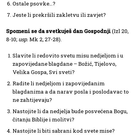
Ostale psovke…?
Jeste li prekršili zakletvu ili zavjet?
Spomeni se da svetkuješ dan Gospodnji
(Izl 20,
8-10;
usp.
Mk 2, 27-28).
Slavite li redovito svetu misu nedjeljom i u
zapovijedane blagdane – Božić, Tijelovo,
Velika Gospa, Svi sveti?
Radite li nedjeljom i zapovijedanim
blagdanima a da narav posla i poslodavac to
ne zahtijevaju?
Nastojite li da nedjelja bude posvećena Bogu,
čitanju Biblije i molitvi?
Nastojite li biti sabrani kod svete mise?