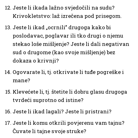
Jeste li ikada lažno svjedočili na sudu?
Krivokletstvo: laž izrečena pod prisegom.
Jeste li ikad „ocrnili” drugoga kako bi
poslodavac, poglavar ili tko drugi o njemu
stekao loše mišljenje? Jeste li dali negativan
sud o drugome (kao svoje mišljenje) bez
dokaza o krivnji?
Ogovarate li, tj. otkrivate li tuđe pogreške i
mane?
Klevećete li, tj. štetite li dobru glasu drugoga
tvrdeći suprotno od istine?
Jeste li ikad lagali? Jeste li pristrani?
Jeste li komu otkrili povjerenu vam tajnu?
Čuvate li tajne svoje struke?