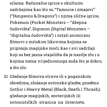
silama. Računalne igrice s okultnim
sadržajima kao što su “Tamnice i zmajevi”
(“Dungeons & Dragons”) i njima slične igrice,
Pokemon (Pocket Monsters – “džepna
čudovišta”, Digimon (Digital Monsters –
“digitalna čudovišta”) i ostali animirani
filmovi s mitskim likovima kojima se
pripisuju magijske moći; kao i svi sadržaji
koji su bez jasna stajališta da je nasilje zlo i u
kojima nema vrijednosnoga suda što je dobro,
a što zlo.
Gledanje filmova strave ili s poganskim
obredima, slušanje sotonske glazbe, posebno
Gothic i Heavy Metal (Black, Death i Thrash);
gledanje magijskih, ezoterijskih ili
sotonističkih stranica na Internetu.