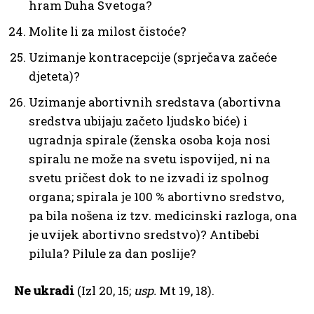
hram Duha Svetoga?
Molite li za milost čistoće?
Uzimanje kontracepcije (sprječava začeće
djeteta)?
Uzimanje abortivnih sredstava (abortivna
sredstva ubijaju začeto ljudsko biće) i
ugradnja spirale (ženska osoba koja nosi
spiralu ne može na svetu ispovijed, ni na
svetu pričest dok to ne izvadi iz spolnog
organa; spirala je 100 % abortivno sredstvo,
pa bila nošena iz tzv. medicinski razloga, ona
je uvijek abortivno sredstvo)? Antibebi
pilula? Pilule za dan poslije?
Ne ukradi
(Izl 20, 15;
usp.
Mt 19, 18).