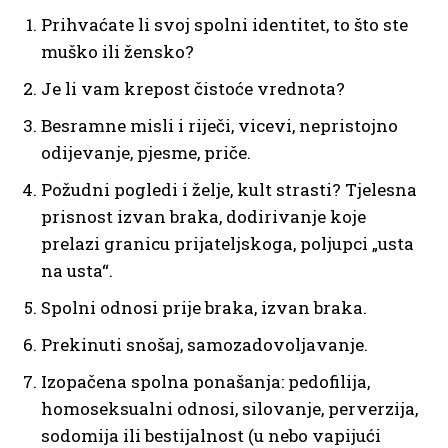
Prihvaćate li svoj spolni identitet, to što ste
muško ili žensko?
Je li vam krepost čistoće vrednota?
Besramne misli i riječi, vicevi, nepristojno
odijevanje, pjesme, priče.
Požudni pogledi i želje, kult strasti? Tjelesna
prisnost izvan braka, dodirivanje koje
prelazi granicu prijateljskoga, poljupci „usta
na usta“.
Spolni odnosi prije braka, izvan braka.
Prekinuti snošaj, samozadovoljavanje.
Izopačena spolna ponašanja: pedofilija,
homoseksualni odnosi, silovanje, perverzija,
sodomija ili bestijalnost (u nebo vapijući