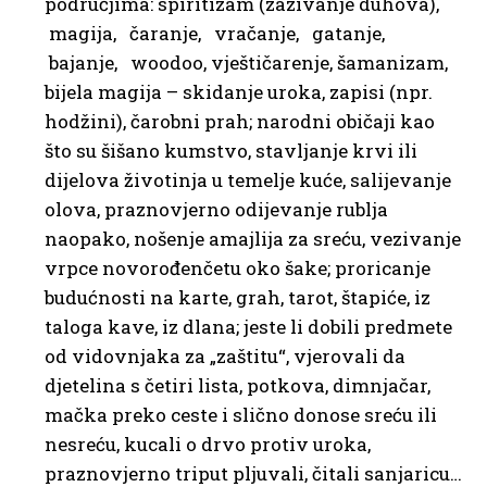
područjima: spiritizam (zazivanje duhova),
magija, čaranje, vračanje, gatanje,
bajanje, woodoo, vještičarenje, šamanizam,
bijela magija – skidanje uroka, zapisi (npr.
hodžini), čarobni prah; narodni običaji kao
što su šišano kumstvo, stavljanje krvi ili
dijelova životinja u temelje kuće, salijevanje
olova, praznovjerno odijevanje rublja
naopako, nošenje amajlija za sreću, vezivanje
vrpce novorođenčetu oko šake; proricanje
budućnosti na karte, grah, tarot, štapiće, iz
taloga kave, iz dlana; jeste li dobili predmete
od vidovnjaka za „zaštitu“, vjerovali da
djetelina s četiri lista, potkova, dimnjačar,
mačka preko ceste i slično donose sreću ili
nesreću, kucali o drvo protiv uroka,
praznovjerno triput pljuvali, čitali sanjaricu…