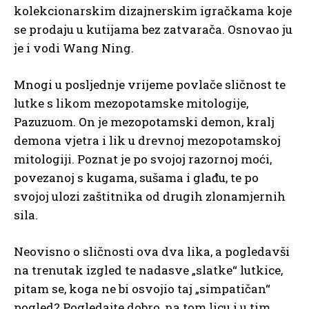
kolekcionarskim dizajnerskim igračkama koje
se prodaju u kutijama bez zatvarača. Osnovao ju
je i vodi Wang Ning.
Mnogi u posljednje vrijeme povlače sličnost te
lutke s likom mezopotamske mitologije,
Pazuzuom. On je mezopotamski demon, kralj
demona vjetra i lik u drevnoj mezopotamskoj
mitologiji. Poznat je po svojoj razornoj moći,
povezanoj s kugama, sušama i glađu, te po
svojoj ulozi zaštitnika od drugih zlonamjernih
sila.
Neovisno o sličnosti ova dva lika, a pogledavši
na trenutak izgled te nadasve „slatke“ lutkice,
pitam se, koga ne bi osvojio taj „simpatičan“
pogled? Pogledajte dobro, na tom licu i u tim