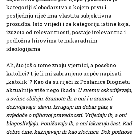
kategoriji slobodarstva u kojem prvu i
posljednju riječ ima vlastita subjektivna
prosudba. Isto vrijedi i za kategoriju istine koja,
izuzeta od relevantnosti, postaje irelevantna i
podložna hirovima te nakaradnim
ideologijama.
Ali, što još o tome znaju vjernici, a posebno
katolici? I, je li mi zabranjeno uopće napisati
„katolik“? Kao da su riječi iz Poslanice Diognetu
aktualnije više nego ikada:
U svemu oskudijevaju,
a svime obiluju. Sramote ih, a oni i u sramoti
doživljavaju slavu. Izruguju im dobar glas, a
svjedoče o njihovoj pravednosti. Vrijeđaju ih, a oni
blagoslivljaju. Ponižavaju ih, a oni iskazuju čast. Kad
dobro čine, kažnjavaju ih kao zločince. Dok podnose