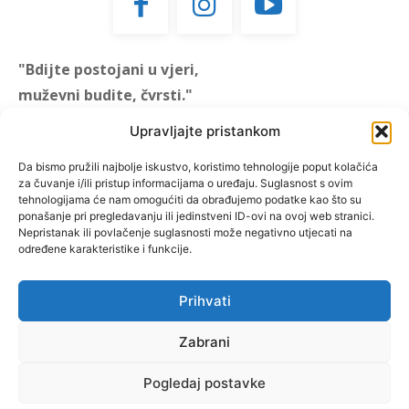
"Bdijte postojani u vjeri,
muževni budite, čvrsti."
(1 KOR 16, 13)
Upravljajte pristankom
"Muževni budite" prvi je
Da bismo pružili najbolje iskustvo, koristimo tehnologije poput kolačića
za čuvanje i/ili pristup informacijama o uređaju. Suglasnost s ovim
hrvatski portal za katoličke
tehnologijama će nam omogućiti da obrađujemo podatke kao što su
muškarce koji pokušava
ponašanje pri pregledavanju ili jedinstveni ID-ovi na ovoj web stranici.
reafirmirati u današnje
Nepristanak ili povlačenje suglasnosti može negativno utjecati na
određene karakteristike i funkcije.
vrijeme itekako narušen
biblijski koncept muževnosti,
koji pokušavamo osvijetliti iz
Prihvati
više aspekata, prigodnih
rubrika i poticajnih inicijativa.
Zabrani
Pogledaj postavke
O nama
Doniraj