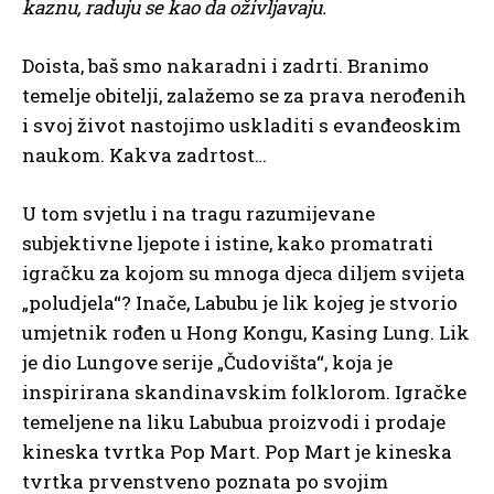
kaznu, raduju se kao da oživljavaju.
Doista, baš smo nakaradni i zadrti. Branimo
temelje obitelji, zalažemo se za prava nerođenih
i svoj život nastojimo uskladiti s evanđeoskim
naukom. Kakva zadrtost…
U tom svjetlu i na tragu razumijevane
subjektivne ljepote i istine, kako promatrati
igračku za kojom su mnoga djeca diljem svijeta
„poludjela“? Inače, Labubu je lik kojeg je stvorio
umjetnik rođen u Hong Kongu, Kasing Lung. Lik
je dio Lungove serije „Čudovišta“, koja je
inspirirana skandinavskim folklorom. Igračke
temeljene na liku Labubua proizvodi i prodaje
kineska tvrtka Pop Mart. Pop Mart je kineska
tvrtka prvenstveno poznata po svojim