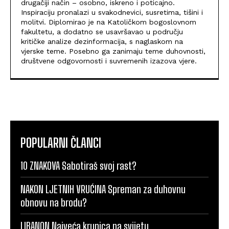
drugačiji način – osobno, iskreno i poticajno.
Inspiraciju pronalazi u svakodnevici, susretima, tišini i
molitvi. Diplomirao je na Katoličkom bogoslovnom
fakultetu, a dodatno se usavršavao u području
kritičke analize dezinformacija, s naglaskom na
vjerske teme. Posebno ga zanimaju teme duhovnosti,
društvene odgovornosti i suvremenih izazova vjere.
POPULARNI ČLANCI
10 ZNAKOVA Sabotiraš svoj rast?
NAKON LJETNIH VRUĆINA Spreman za duhovnu
obnovu na brodu?
LIBANON Najveća krunica na svijetu