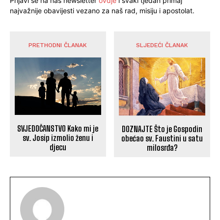
Prijavi se na naš newsletter
ovdje
i svaki tjedan primaj
najvažnije obavijesti vezano za naš rad, misiju i apostolat.
PRETHODNI ČLANAK
SLJEDEĆI ČLANAK
SVJEDOČANSTVO Kako mi je
DOZNAJTE Što je Gospodin
sv. Josip izmolio ženu i
obećao sv. Faustini u satu
djecu
milosrđa?