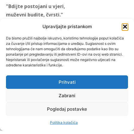
"Bdijte postojani u vjeri,
muževni budite, čvrsti."
(1 KOR 16, 13)
Upravljajte pristankom
"Muževni budite" prvi je
Da bismo pružili najbolje iskustvo, koristimo tehnologije poput kolačića
za čuvanje i/ili pristup informacijama o uređaju. Suglasnost s ovim
hrvatski portal za katoličke
tehnologijama će nam omogućiti da obrađujemo podatke kao što su
muškarce koji pokušava
ponašanje pri pregledavanju ili jedinstveni ID-ovi na ovoj web stranici.
reafirmirati u današnje
Nepristanak ili povlačenje suglasnosti može negativno utjecati na
određene karakteristike i funkcije.
vrijeme itekako narušen
biblijski koncept muževnosti,
koji pokušavamo osvijetliti iz
Prihvati
više aspekata, prigodnih
rubrika i poticajnih inicijativa.
Zabrani
Pogledaj postavke
O nama
Doniraj
Politika kolačića