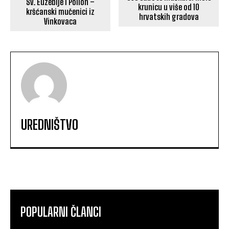
Sv. Euzebije i Polion –
krunicu u više od 10
kršćanski mučenici iz
hrvatskih gradova
Vinkovaca
UREDNIŠTVO
POPULARNI ČLANCI