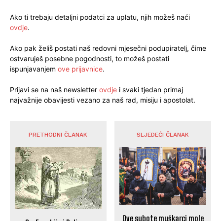
Ako ti trebaju detaljni podatci za uplatu, njih možeš naći
ovdje
.
Ako pak želiš postati naš redovni mjesečni podupiratelj, čime
ostvaruješ posebne pogodnosti, to možeš postati
ispunjavanjem
ove prijavnice
.
Prijavi se na naš newsletter
ovdje
i svaki tjedan primaj
najvažnije obavijesti vezano za naš rad, misiju i apostolat.
PRETHODNI ČLANAK
SLJEDEĆI ČLANAK
Ove subote muškarci mole