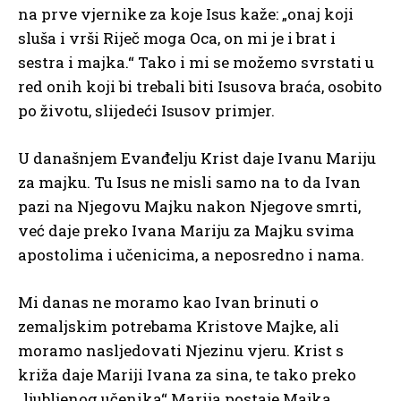
na prve vjernike za koje Isus kaže: „onaj koji
sluša i vrši Riječ moga Oca, on mi je i brat i
sestra i majka.“ Tako i mi se možemo svrstati u
red onih koji bi trebali biti Isusova braća, osobito
po životu, slijedeći Isusov primjer.
U današnjem Evanđelju Krist daje Ivanu Mariju
za majku. Tu Isus ne misli samo na to da Ivan
pazi na Njegovu Majku nakon Njegove smrti,
već daje preko Ivana Mariju za Majku svima
apostolima i učenicima, a neposredno i nama.
Mi danas ne moramo kao Ivan brinuti o
zemaljskim potrebama Kristove Majke, ali
moramo nasljedovati Njezinu vjeru. Krist s
križa daje Mariji Ivana za sina, te tako preko
„ljubljenog učenika“ Marija postaje Majka