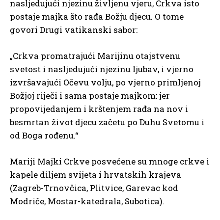
nasljedujući njezinu življenu vjeru, Crkva isto
postaje majka što rađa Božju djecu. O tome
govori Drugi vatikanski sabor:
„Crkva promatrajući Marijinu otajstvenu
svetost i nasljedujući njezinu ljubav, i vjerno
izvršavajući Očevu volju, po vjerno primljenoj
Božjoj riječi i sama postaje majkom: jer
propovijedanjem i krštenjem rađa na nov i
besmrtan život djecu začetu po Duhu Svetomu i
od Boga rođenu.“
Mariji Majki Crkve posvećene su mnoge crkve i
kapele diljem svijeta i hrvatskih krajeva
(Zagreb-Trnovčica, Plitvice, Garevac kod
Modriče, Mostar-katedrala, Subotica).