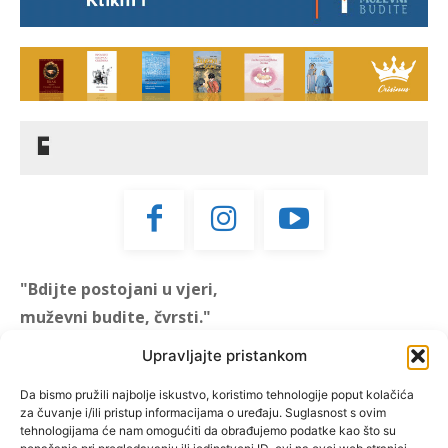
"Bdijte postojani u vjeri,
muževni budite, čvrsti."
(1 KOR 16, 13)
Upravljajte pristankom
"Muževni budite" prvi je
Da bismo pružili najbolje iskustvo, koristimo tehnologije poput kolačića
za čuvanje i/ili pristup informacijama o uređaju. Suglasnost s ovim
hrvatski portal za katoličke
tehnologijama će nam omogućiti da obrađujemo podatke kao što su
muškarce koji pokušava