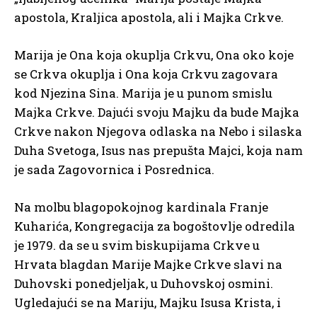
apostola, Kraljica apostola, ali i Majka Crkve.
Marija je Ona koja okuplja Crkvu, Ona oko koje
se Crkva okuplja i Ona koja Crkvu zagovara
kod Njezina Sina. Marija je u punom smislu
Majka Crkve. Dajući svoju Majku da bude Majka
Crkve nakon Njegova odlaska na Nebo i silaska
Duha Svetoga, Isus nas prepušta Majci, koja nam
je sada Zagovornica i Posrednica.
Na molbu blagopokojnog kardinala Franje
Kuharića, Kongregacija za bogoštovlje odredila
je 1979. da se u svim biskupijama Crkve u
Hrvata blagdan Marije Majke Crkve slavi na
Duhovski ponedjeljak, u Duhovskoj osmini.
Ugledajući se na Mariju, Majku Isusa Krista, i