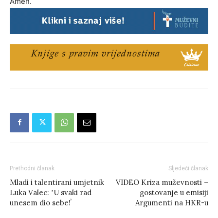
Amen.
Prethodni članak
Sljedeći članak
Mladi i talentirani umjetnik
VIDEO Kriza muževnosti –
Luka Valec: ʽU svaki rad
gostovanje u emisiji
unesem dio sebe!ʼ
Argumenti na HKR-u