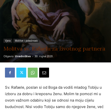
Vjera
Molitve i pobožnosti
Molitva sv. Rafaelu za životnog partnera
Objavio
Uredništvo
-
30. rujna 2020.
Sv. Rafaele, poslan si od Boga da vodiš mladog Tobiju u
izboru za dobru i kreposnu ženu. Molim te pomozi mi u
ovom važnom odabiru koji se odnosi na moju cijelu
budućnost. Nisi vodio Tobiju samo do njegove žene, već