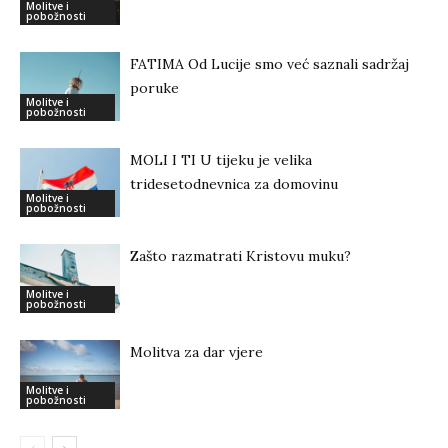
Molitve i
pobožnosti
FATIMA Od Lucije smo već saznali sadržaj
poruke
Molitve i
pobožnosti
MOLI I TI U tijeku je velika
tridesetodnevnica za domovinu
Molitve i
pobožnosti
Zašto razmatrati Kristovu muku?
Molitve i
pobožnosti
Molitva za dar vjere
Molitve i
pobožnosti