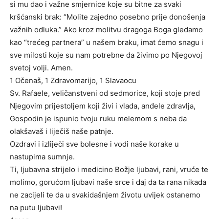
si mu dao i važne smjernice koje su bitne za svaki
kršćanski brak: “Molite zajedno posebno prije donošenja
važnih odluka.” Ako kroz molitvu dragoga Boga gledamo
kao “trećeg partnera” u našem braku, imat ćemo snagu i
sve milosti koje su nam potrebne da živimo po Njegovoj
svetoj volji. Amen.
1 Očenaš, 1 Zdravomarijo, 1 Slavaocu
Sv. Rafaele, veličanstveni od sedmorice, koji stoje pred
Njegovim prijestoljem koji živi i vlada, anđele zdravlja,
Gospodin je ispunio tvoju ruku melemom s neba da
olakšavaš i liječiš naše patnje.
Ozdravi i izliječi sve bolesne i vodi naše korake u
nastupima sumnje.
Ti, ljubavna strijelo i medicino Božje ljubavi, rani, vruće te
molimo, gorućom ljubavi naše srce i daj da ta rana nikada
ne zacijeli te da u svakidašnjem životu uvijek ostanemo
na putu ljubavi!