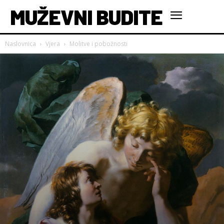
MUŽEVNI BUDITE
Naslovnica
Vjera
Molitve i pobožnosti