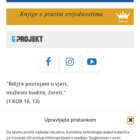
"Bdijte postojani u vjeri,
muževni budite, čvrsti."
(1 KOR 16, 13)
"Muževni budite" prvi je
Upravljajte pristankom
hrvatski portal za katoličke
muškarce koji pokušava
Da bismo pružili najbolje iskustvo, koristimo tehnologije poput kolačića
za čuvanje i/ili pristup informacijama o uređaju. Suglasnost s ovim
reafirmirati u današnje