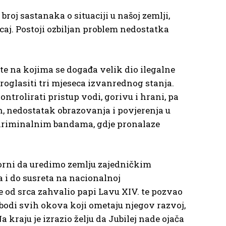
roj sastanaka o situaciji u našoj zemlji,
caj. Postoji ozbiljan problem nedostatka
ute na kojima se događa velik dio ilegalne
 proglasiti tri mjeseca izvanrednog stanja.
trolirati pristup vodi, gorivu i hrani, pa
h, nedostatak obrazovanja i povjerenja u
e kriminalnim bandama, gdje pronalaze
vorni da uredimo zemlju zajedničkim
 i do susreta na nacionalnoj
je od srca zahvalio papi Lavu XIV. te pozvao
odi svih okova koji ometaju njegov razvoj,
kraju je izrazio želju da Jubilej nade ojača