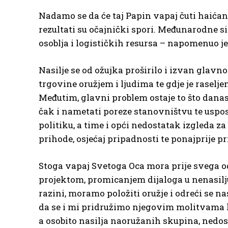
Nadamo se da će taj Papin vapaj čuti haićans
rezultati su očajnički spori. Međunarodne s
osoblja i logističkih resursa – napomenuo j
Nasilje se od ožujka proširilo i izvan glavn
trgovine oružjem i ljudima te gdje je raselje
Međutim, glavni problem ostaje to što danas
čak i nametati poreze stanovništvu te uspos
politiku, a time i opći nedostatak izgleda 
prihode, osjećaj pripadnosti te ponajprije pr
Stoga vapaj Svetoga Oca mora prije svega o
projektom, promicanjem dijaloga u nenasilju
razini, moramo položiti oružje i odreći se na
da se i mi pridružimo njegovim molitvama k
a osobito nasilja naoružanih skupina, nedost