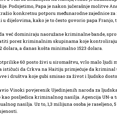
dije. Podsjetimo, Papa je nakon jučerašnje molitve 
ražio konkretnu potporu međunarodne zajednice za rje
i u dijelovima, kako je to često govorio papa Franjo, te
ada već dominiraju naoružane kriminalne bande, spro
latiti porez kriminalnim skupinama koje kontroliraju 
62 dolara, a danas košta minimalno 1523 dolara.
otprilike 60 posto živi u siromaštvu, vrlo malo ljudi m
 ističući da Crkva na Haitiju primjećuje da kriminal 
e i društva koje gubi smisao za život i ljudsko dost
stavio Visoki povjerenik Ujedinjenih naroda za ljuds
o je kao posljedica kriminalnog nasilja. Agencija UN-a 
ksualnog nasilja. Uz to, 1,3 milijuna osoba je raseljen
njenosti.