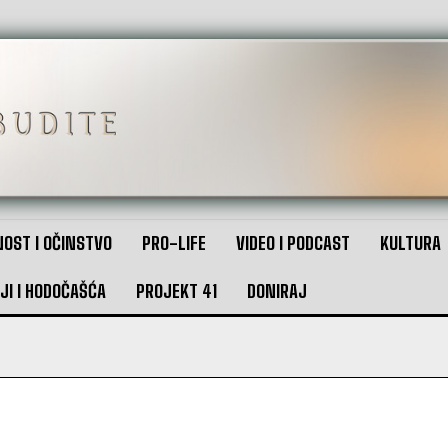
OST I OČINSTVO
PRO-LIFE
VIDEO I PODCAST
KULTURA
JI I HODOČAŠĆA
PROJEKT 41
DONIRAJ