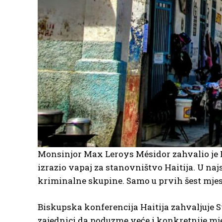
Monsinjor Max Leroys Mésidor zahvalio je 
izrazio vapaj za stanovništvo Haitija. U na
kriminalne skupine. Samo u prvih šest mjesec
Biskupska konferencija Haitija zahvaljuje 
zajednici da poduzme veće i konkretnije mje