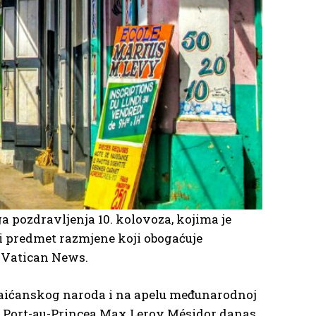
pozdravljenja 10. kolovoza, kojima je
li predmet razmjene koji obogaćuje
še Vatican News.
 haićanskog naroda i na apelu međunarodnoj
up Port-au-Princea Max Leroy Mésidor danas,