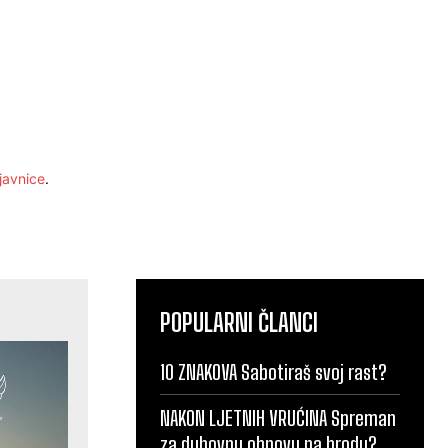
javnice
.
POPULARNI ČLANCI
10 ZNAKOVA Sabotiraš svoj rast?
NAKON LJETNIH VRUĆINA Spreman
za duhovnu obnovu na brodu?