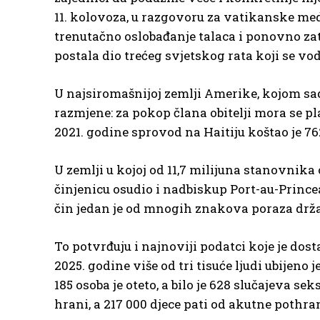
11. kolovoza, u razgovoru za vatikanske me
trenutačno oslobađanje talaca i ponovno zat
postala dio trećeg svjetskog rata koji se vod
U najsiromašnijoj zemlji Amerike, kojom s
razmjene: za pokop člana obitelji mora se p
2021. godine sprovod na Haitiju koštao je 7
U zemlji u kojoj od 11,7 milijuna stanovnika 
činjenicu osudio i nadbiskup Port-au-Princea
čin jedan je od mnogih znakova poraza držav
To potvrđuju i najnoviji podatci koje je do
2025. godine više od tri tisuće ljudi ubijen
185 osoba je oteto, a bilo je 628 slučajeva se
hrani, a 217 000 djece pati od akutne pothra