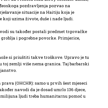
Anđeoskoga pozdravljenja pozvao na
šavanje situacije na Haitiju koja je
 koji uzima živote, duše i nade ljudi.
vodi su također postali predmet trgovačke
groblja i pogrebne povorke. Primjerice,
ože si priuštiti takve troškove. Upravo je tu
u toj zemlji više nema granica. Taj barbarski
ojanstvo.
ka prava (OHCHR): samo u prvih šest mjeseci
također navodi da je dosad umrlo 136 djece,
o, 5 milijuna ljudi treba humanitarnu pomoć u