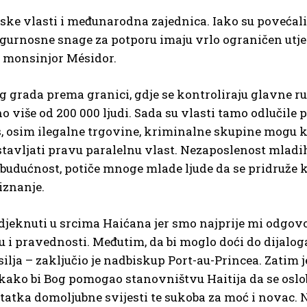
ke vlasti i međunarodna zajednica. Iako su povećali b
igurnosne snage za potporu imaju vrlo ograničen utje
e monsinjor Mésidor.
og grada prema granici, gdje se kontroliraju glavne r
no više od 200 000 ljudi. Sada su vlasti tamo odlučile
, osim ilegalne trgovine, kriminalne skupine mogu kon
tavljati pravu paralelnu vlast. Nezaposlenost mladi
za budućnost, potiče mnoge mlade ljude da se pridruž
iznanje.
djeknuti u srcima Haićana jer smo najprije mi odgo
 i pravednosti. Međutim, da bi moglo doći do dijaloga
silja – zaključio je nadbiskup Port-au-Princea. Zatim 
ako bi Bog pomogao stanovništvu Haitija da se oslob
atka domoljubne svijesti te sukoba za moć i novac. Na 