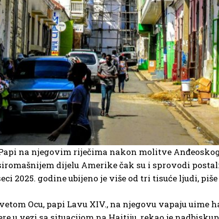
Papi na njegovim riječima nakon molitve Anđeoskoga 
jsiromašnijem dijelu Amerike čak su i sprovodi posta
i 2025. godine ubijeno je više od tri tisuće ljudi, pi
Svetom Ocu, papi Lavu XIV., na njegovu vapaju uime
re u vezi sa situacijom na Haitiju, rekao je nadbisk