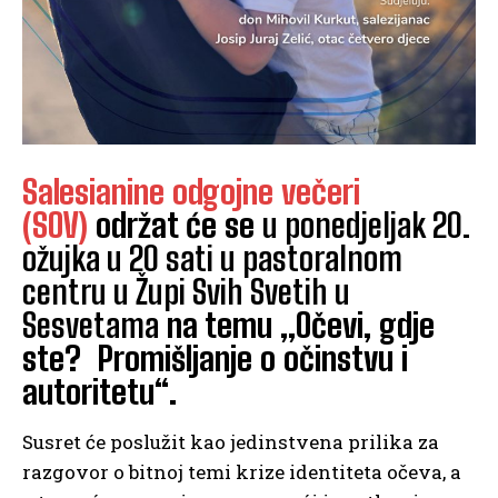
Salesianine odgojne večeri
(SOV)
održat će se
u ponedjeljak 20.
ožujka u 20 sati u pastoralnom
centru u Župi Svih Svetih u
Sesvetama
na temu „Očevi, gdje
ste? Promišljanje o očinstvu i
autoritetu“.
Susret će poslužit kao jedinstvena prilika za
razgovor o bitnoj temi krize identiteta očeva, a