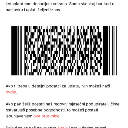
jednokratnom donacijom od srca. Samo skeniraj bar kod u
nastavku i uplati željeni iznos.
Ako ti trebaju detaljni podatci za uplatu, njih možeš naći
ovdje
.
Ako pak želiš postati naš redovni mjesečni podupiratelj, čime
ostvaruješ posebne pogodnosti, to možeš postati
ispunjavanjem
ove prijavnice
.
Prijavi se na naš newsletter
ovdje
i svaki tjedan primaj