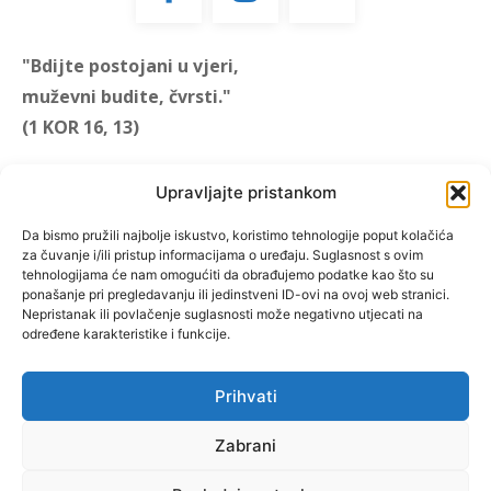
"Bdijte postojani u vjeri,
muževni budite, čvrsti."
(1 KOR 16, 13)
"Muževni budite" prvi je
Upravljajte pristankom
hrvatski portal za katoličke
muškarce koji pokušava
Da bismo pružili najbolje iskustvo, koristimo tehnologije poput kolačića
za čuvanje i/ili pristup informacijama o uređaju. Suglasnost s ovim
reafirmirati u današnje
tehnologijama će nam omogućiti da obrađujemo podatke kao što su
vrijeme itekako narušen
ponašanje pri pregledavanju ili jedinstveni ID-ovi na ovoj web stranici.
biblijski koncept muževnosti,
Nepristanak ili povlačenje suglasnosti može negativno utjecati na
određene karakteristike i funkcije.
koji pokušavamo osvijetliti iz
više aspekata, prigodnih
rubrika i poticajnih inicijativa.
Prihvati
Zabrani
O nama
Doniraj