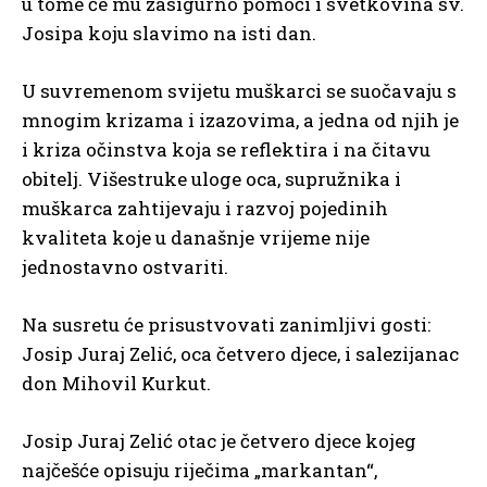
u tome će mu zasigurno pomoći i svetkovina sv.
Josipa koju slavimo na isti dan.
U suvremenom svijetu muškarci se suočavaju s
mnogim krizama i izazovima, a jedna od njih je
i kriza očinstva koja se reflektira i na čitavu
obitelj. Višestruke uloge oca, supružnika i
muškarca zahtijevaju i razvoj pojedinih
kvaliteta koje u današnje vrijeme nije
jednostavno ostvariti.
Na susretu će prisustvovati zanimljivi gosti:
Josip Juraj Zelić, oca četvero djece, i salezijanac
don Mihovil Kurkut.
Josip Juraj Zelić otac je četvero djece kojeg
najčešće opisuju riječima „markantan“,