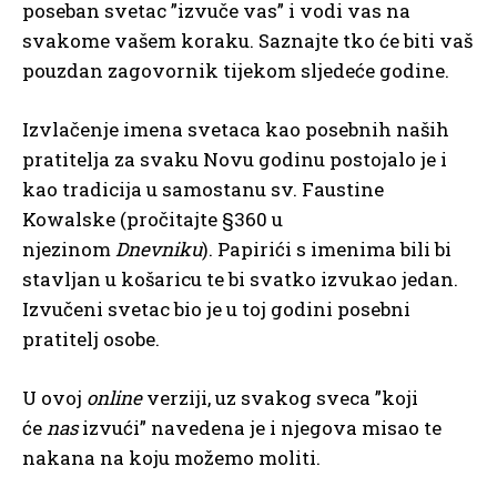
poseban svetac ”izvuče vas” i vodi vas na
svakome vašem koraku. Saznajte tko će biti vaš
pouzdan zagovornik tijekom sljedeće godine.
Izvlačenje imena svetaca kao posebnih naših
pratitelja za svaku Novu godinu postojalo je i
kao tradicija u samostanu sv. Faustine
Kowalske (pročitajte §360 u
njezinom
Dnevniku
). Papirići s imenima bili bi
stavljan u košaricu te bi svatko izvukao jedan.
Izvučeni svetac bio je u toj godini posebni
pratitelj osobe.
U ovoj
online
verziji, uz svakog sveca ”koji
će
nas
izvući” navedena je i njegova misao te
nakana na koju možemo moliti.