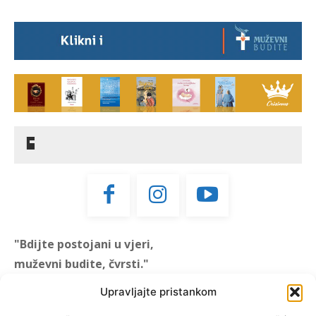
"Bdijte postojani u vjeri,
muževni budite, čvrsti."
(1 KOR 16, 13)
Upravljajte pristankom