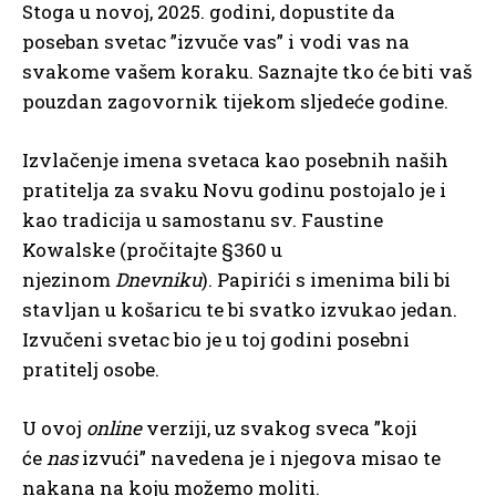
Stoga u novoj, 2025. godini, dopustite da
poseban svetac ”izvuče vas” i vodi vas na
svakome vašem koraku. Saznajte tko će biti vaš
pouzdan zagovornik tijekom sljedeće godine.
Izvlačenje imena svetaca kao posebnih naših
pratitelja za svaku Novu godinu postojalo je i
kao tradicija u samostanu sv. Faustine
Kowalske (pročitajte §360 u
njezinom
Dnevniku
). Papirići s imenima bili bi
stavljan u košaricu te bi svatko izvukao jedan.
Izvučeni svetac bio je u toj godini posebni
pratitelj osobe.
U ovoj
online
verziji, uz svakog sveca ”koji
će
nas
izvući” navedena je i njegova misao te
nakana na koju možemo moliti.