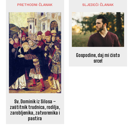
PRETHODNI ČLANAK
SLJEDEĆI ČLANAK
Gospodine, daj mi čisto
srce!
Sv. Dominik iz Silosa –
zaštitnik trudnica, rodilja,
zarobljenika, zatvorenika i
pastira