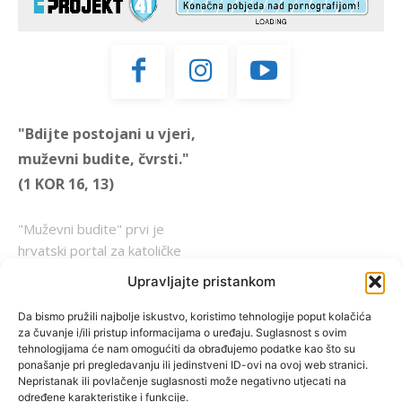
"Bdijte postojani u vjeri,
muževni budite, čvrsti."
(1 KOR 16, 13)
"Muževni budite" prvi je
hrvatski portal za katoličke
muškarce koji pokušava
Upravljajte pristankom
reafirmirati u današnje
vrijeme itekako narušen
Da bismo pružili najbolje iskustvo, koristimo tehnologije poput kolačića
za čuvanje i/ili pristup informacijama o uređaju. Suglasnost s ovim
biblijski koncept muževnosti,
tehnologijama će nam omogućiti da obrađujemo podatke kao što su
koji pokušavamo osvijetliti iz
ponašanje pri pregledavanju ili jedinstveni ID-ovi na ovoj web stranici.
više aspekata, prigodnih
Nepristanak ili povlačenje suglasnosti može negativno utjecati na
određene karakteristike i funkcije.
rubrika i poticajnih inicijativa.