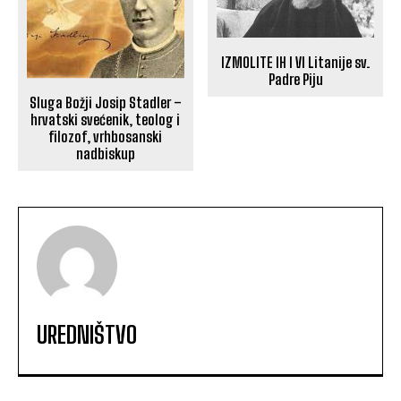
IZMOLITE IH I VI Litanije sv.
Padre Piju
Sluga Božji Josip Stadler –
hrvatski svećenik, teolog i
filozof, vrhbosanski
nadbiskup
UREDNIŠTVO