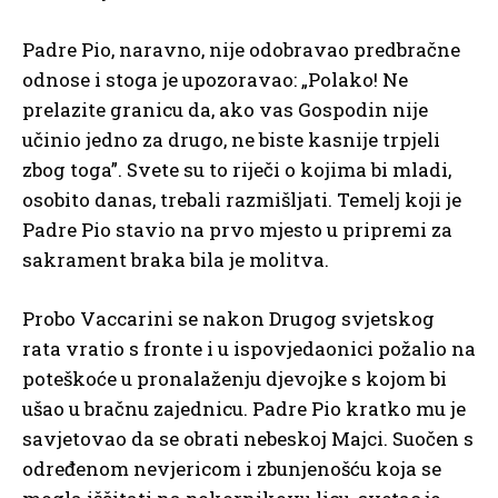
Padre Pio, naravno, nije odobravao predbračne
odnose i stoga je upozoravao: „Polako! Ne
prelazite granicu da, ako vas Gospodin nije
učinio jedno za drugo, ne biste kasnije trpjeli
zbog toga”. Svete su to riječi o kojima bi mladi,
osobito danas, trebali razmišljati. Temelj koji je
Padre Pio stavio na prvo mjesto u pripremi za
sakrament braka bila je molitva.
Probo Vaccarini se nakon Drugog svjetskog
rata vratio s fronte i u ispovjedaonici požalio na
poteškoće u pronalaženju djevojke s kojom bi
ušao u bračnu zajednicu. Padre Pio kratko mu je
savjetovao da se obrati nebeskoj Majci. Suočen s
određenom nevjericom i zbunjenošću koja se