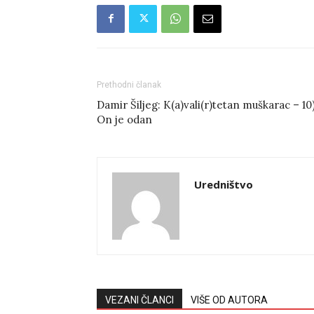
Prethodni članak
Damir Šiljeg: K(a)vali(r)tetan muškarac – 10
On je odan
Uredništvo
VEZANI ČLANCI
VIŠE OD AUTORA