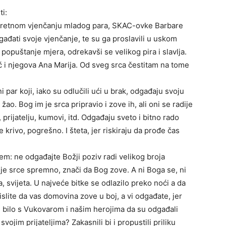
i:
iskretnom vjenčanju mladog para, SKAC-ovke Barbare
odgađati svoje vjenčanje, te su ga proslavili u uskom
i popuštanje mjera, odrekavši se velikog pira i slavlja.
ić i njegova Ana Marija. Od sveg srca čestitam na tome
ar koji, iako su odlučili ući u brak, odgađaju svoju
ao. Bog im je srca pripravio i zove ih, ali oni se radije
, prijatelju, kumovi, itd. Odgađaju sveto i bitno rado
e krivo, pogrešno. I šteta, jer riskiraju da prođe čas
em: ne odgađajte Božji poziv radi velikog broja
 je srce spremno, znači da Bog zove. A ni Boga se, ni
a, svijeta. U najveće bitke se odlazilo preko noći a da
mislite da vas domovina zove u boj, a vi odgađate, jer
bi bilo s Vukovarom i našim herojima da su odgađali
svojim prijateljima? Zakasnili bi i propustili priliku