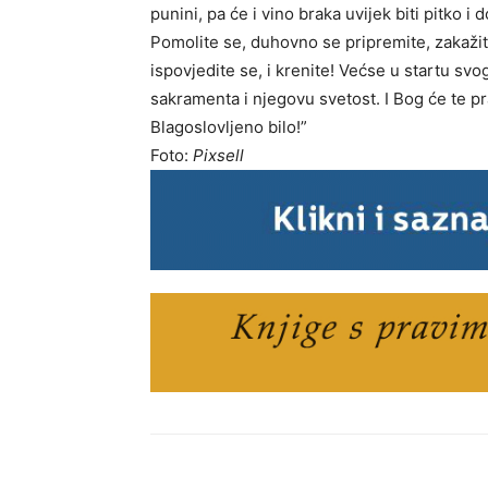
punini, pa će i vino braka uvijek biti pitko 
Pomolite se, duhovno se pripremite, zakažit
ispovjedite se, i krenite! Većse u startu svo
sakramenta i njegovu svetost. I Bog će te pra
Blagoslovljeno bilo!”
Foto:
Pixsell