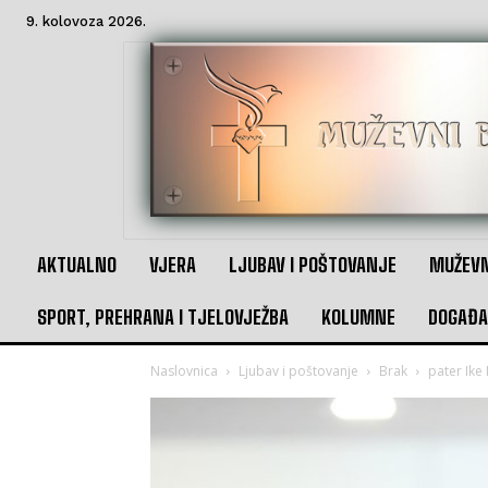
9. kolovoza 2026.
AKTUALNO
VJERA
LJUBAV I POŠTOVANJE
MUŽEVN
SPORT, PREHRANA I TJELOVJEŽBA
KOLUMNE
DOGAĐA
Naslovnica
Ljubav i poštovanje
Brak
pater Ike