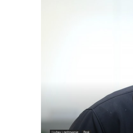
Ljubav i poštovanje
Brak