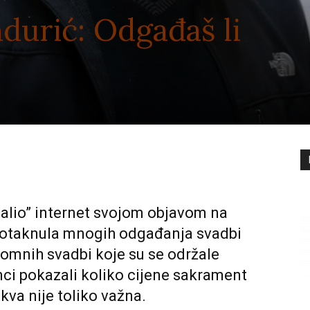
durić: Odgađaš li
palio” internet svojom objavom na
dotaknula mnogih odgađanja svadbi
kromnih svadbi koje su se održale
ci pokazali koliko cijene sakrament
kva nije toliko važna.