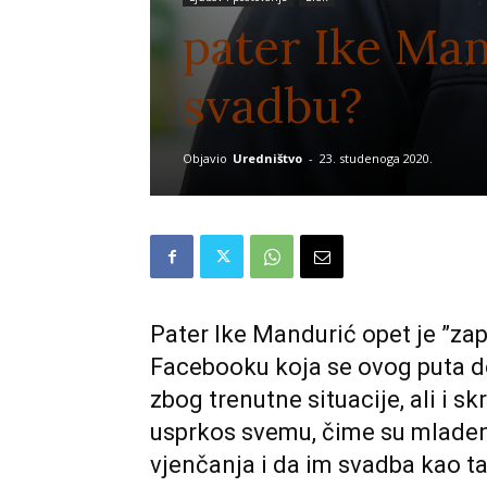
pater Ike Man
svadbu?
Objavio
Uredništvo
-
23. studenoga 2020.
Pater Ike Mandurić opet je ”za
Facebooku koja se ovog puta 
zbog trenutne situacije, ali i s
usprkos svemu, čime su mladen
vjenčanja i da im svadba kao ta