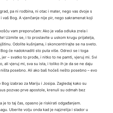
grad, pa ni rodbina, ni otac i mater, nego vas dvoje s
 i vaš Bog. A vjenčanje nije pir, nego sakramenat koji
nošću vam preporučam: Ako je vaša odluka zrela i
te! Uzmite se, i to proslavite u uskom krugu prijatelja,
njštinu. Odolite kušnjama, i skoncentrirajte se na sveto.
i Bog će nadoknaditi sto puta više. Odreci se i toga
 jer – svatko to prođe, i nitko to ne pamti, vjeruj mi. Svi
 ali vjeruj mi, sva su ista, i toliko ih je da se ne daju
ije ništa posebno. Ali ako baš hoćeš nešto posebno – evo
 Bog izabrao za Mariju i Josipa. Zagledaj kako su
je Isus pozvao prve apostole, krenuli su odmah bez
a je to taj čas, opasno je riskirati odgađanjem.
gu. Uberite volju onda kad je najzrelija i slador u