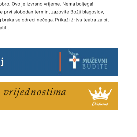
i dobro. Ovo je izvrsno vrijeme. Nema boljega!
e prvi slobodan termin, zazovite Božji blagoslov,
g braka se odreci nečega. Prikaži žrtvu teatra za bit
titi.