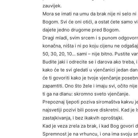
zauvijek.
Mora se imati na umu da brak nije ni selo ni 
Bogom. Svi će oni otići, a ostat ćete samo vi
dajete jedno drugome pred Bogom.
Dragi mladi, svim srcem i s punom odgovor
konačna, ništa i ni po koju cijenu ne odgašaj
50, 30, 20, 10… sami – nije bitno. Pustite va
Budite jaki i odrecite se i darova ako treba, 
kako će te svi gledati u vjenčanici jedan dan,
će ti govoriti kako je tvoje vjenčanje posebno,
zapamtiti. Ono što žele i imaju svi, očito n
ti ga na dlanu: skromno sveto vjenčanje.
Prepoznaj ljepoti poziva siromaštva kakvu je
najsvetiji pozivi bili posve diskretni. Kad 
zastajkivanja, i bez ikakvih oproštajki.
Kad je veza zrela za brak, i kad Bog govori d
Spremnost je na vrhuncu, i ona ima svoju sna