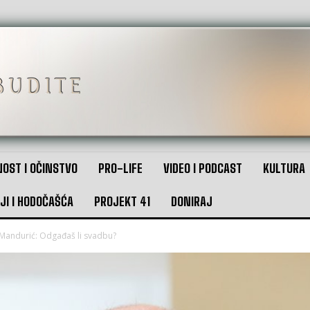
OST I OČINSTVO
PRO-LIFE
VIDEO I PODCAST
KULTURA
JI I HODOČAŠĆA
PROJEKT 41
DONIRAJ
 Mandurić: Odgađaš li svadbu?