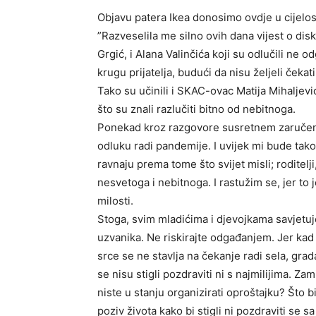
Objavu patera Ikea donosimo ovdje u cijelost
”Razveselila me silno ovih dana vijest o d
Grgić, i Alana Valinčića koji su odlučili ne 
krugu prijatelja, budući da nisu željeli čekat
Tako su učinili i SKAC-ovac Matija Mihaljev
što su znali razlučiti bitno od nebitnoga.
Ponekad kroz razgovore susretnem zaručeni p
odluku radi pandemije. I uvijek mi bude tako ž
ravnaju prema tome što svijet misli; roditelji
nesvetoga i nebitnoga. I rastužim se, jer to j
milosti.
Stoga, svim mladićima i djevojkama savjetuj
uzvanika. Ne riskirajte odgađanjem. Jer kad
srce se ne stavlja na čekanje radi sela, grad
se nisu stigli pozdraviti ni s najmilijima. Za
niste u stanju organizirati oproštajku? Što 
poziv života kako bi stigli ni pozdraviti se sa 