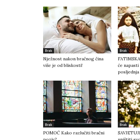
Brak
Brak
Nježnost nakon bračnog čina
FATIMSKA
više je od bliskosti!
će napasti 
posljednja 
Brak
Brak
POMOĆ Kako razlučiti bračni
SAVJETUJE
poziv?
uništiti s