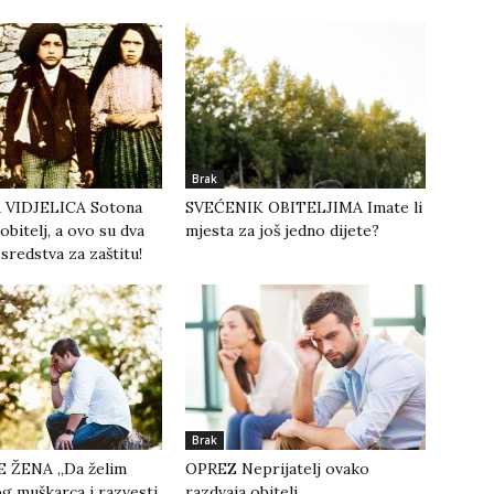
Brak
 VIDJELICA Sotona
SVEĆENIK OBITELJIMA Imate li
obitelj, a ovo su dva
mjesta za još jedno dijete?
sredstva za zaštitu!
Brak
 ŽENA „Da želim
OPREZ Neprijatelj ovako
vog muškarca i razvesti
razdvaja obitelj