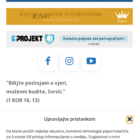
"Bdijte postojani u vjeri,
muževni budite, čvrsti."
(1 KOR 16, 13)
"Muževni budite" prvi je
Upravljajte pristankom
hrvatski portal za katoličke
muškarce koji pokušava
Da bismo pružili najbolje iskustvo, koristimo tehnologije poput kolačića
za čuvanje i/ili pristup informacijama o uređaju. Suglasnost s ovim
reafirmirati u današnje