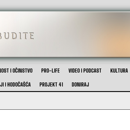
OST I OČINSTVO
PRO-LIFE
VIDEO I PODCAST
KULTURA
JI I HODOČAŠĆA
PROJEKT 41
DONIRAJ