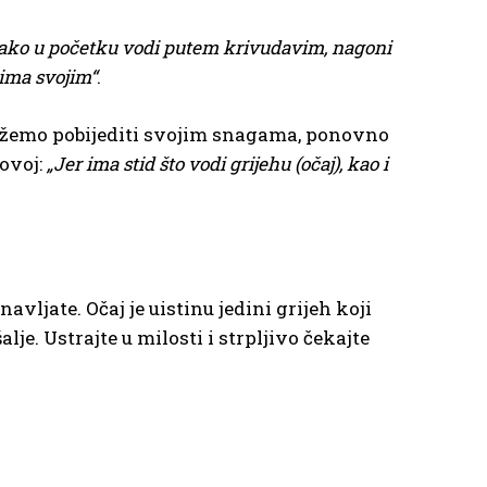
iako u početku vodi putem krivudavim, nagoni
dima svojim“
.
ožemo pobijediti svojim snagama, ponovno
hovoj:
„Jer ima stid što vodi grijehu (očaj), kao i
vljate. Očaj je uistinu jedini grijeh koji
je. Ustrajte u milosti i strpljivo čekajte