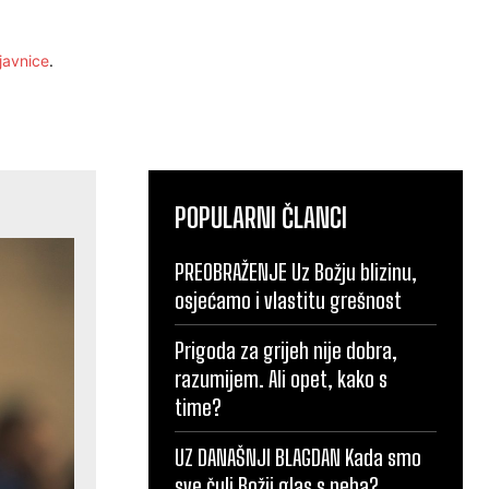
javnice
.
POPULARNI ČLANCI
PREOBRAŽENJE Uz Božju blizinu,
osjećamo i vlastitu grešnost
Prigoda za grijeh nije dobra,
razumijem. Ali opet, kako s
time?
UZ DANAŠNJI BLAGDAN Kada smo
sve čuli Božji glas s neba?