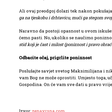
Ali ovaj preodgoj dolazi tek nakon pokušaj
ga na tjeskobu i drhtavicu, muči ga stegom svo
Naravno da postoji opasnost u ovom iskuše
ćemo pasti. No, ukoliko se naučimo poniznos
stid koji je čast i milost (poniznost i pravo obrać
Odbacite očaj, prigrlite poniznost
Poslušajte savjet svetog Maksimilijana i nik
vam Bog ne može oprostiti. Umjesto toga, učit
Gospodina. On će vam sve dati u pravo vrij
Izvor:
zenavrsna.com