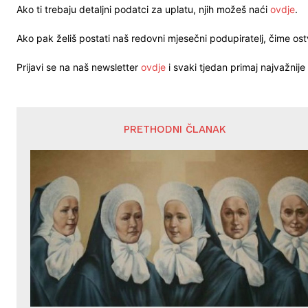
Ako ti trebaju detaljni podatci za uplatu, njih možeš naći
ovdje
.
Ako pak želiš postati naš redovni mjesečni podupiratelj, čime o
Prijavi se na naš newsletter
ovdje
i svaki tjedan primaj najvažnije 
PRETHODNI ČLANAK