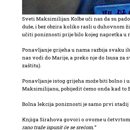
Sveti Maksimilijan Kolbe uči nas da su padov
duše, i bez obzira koliko rasli u duhovno
učiti poniznosti prije bilo kojeg napretka 
Ponavljanje grijeha u nama razbija svaku il
nas vodi do Marije, a preko nje do Isusa za 
zaštitu).
Ponavljanje istog grijeha može biti bolno i
Maksimilijanu, pobijedit ćemo onda kad to B
Bolna lekcija poniznosti je samo prvi stadij 
Knjiga Sirahova govori o ovome u četvrtom
rano traže ispunit će se srećom.“