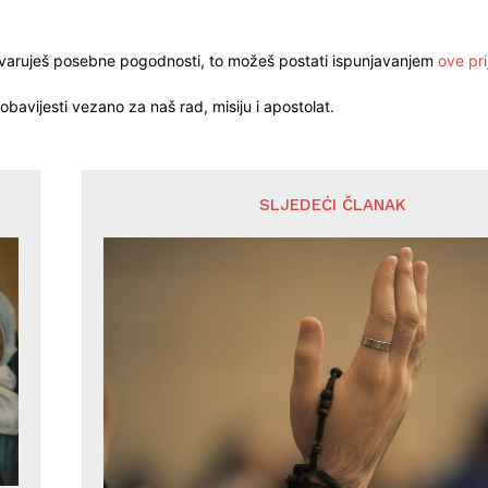
stvaruješ posebne pogodnosti, to možeš postati ispunjavanjem
ove pri
obavijesti vezano za naš rad, misiju i apostolat.
SLJEDEĆI ČLANAK