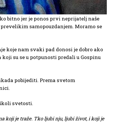
o bitno jer je ponos prvi neprijatelj naše
m i prevelikim samopouzdanjem. Moramo se
nje koje nam svaki pad donosi je dobro ako
 koji su se u potpunosti predali u Gospinu
 ikada pobijediti. Prema svetom
ici.
školi svetosti.
oji je traže. Tko ljubi nju, ljubi život, i koji je