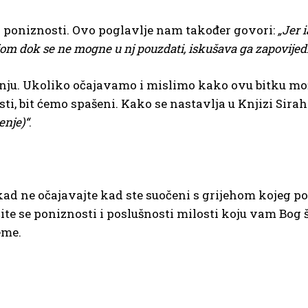
a poniznosti. Ovo poglavlje nam također govori:
„Jer 
jom dok se ne mogne u nj pouzdati, iskušava ga zapovije
nju. Ukoliko očajavamo i mislimo kako ovu bitku m
ti, bit ćemo spašeni. Kako se nastavlja u Knjizi Sira
enje)“
.
ad ne očajavajte kad ste suočeni s grijehom kojeg pona
e se poniznosti i poslušnosti milosti koju vam Bog šal
eme.