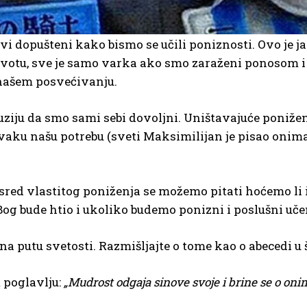
i dopušteni kako bismo se učili poniznosti. Ovo je jak
m životu, sve je samo varka ako smo zaraženi ponoso
u našem posvećivanju.
uziju da smo sami sebi dovoljni. Uništavajuće poniže
svaku našu potrebu (sveti Maksimilijan je pisao onima
 usred vlastitog poniženja se možemo pitati hoćemo li
og bude htio i ukoliko budemo ponizni i poslušni učen
na putu svetosti. Razmišljajte o tome kao o abecedi u 
 poglavlju:
„Mudrost odgaja sinove svoje i brine se o onima k