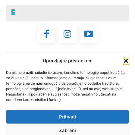
"Bdijte postojani u vjeri,
Upravljajte pristankom
muževni budite, čvrsti."
(1 KOR 16, 13)
Da bismo pružili najbolje iskustvo, koristimo tehnologije poput kolačića
za čuvanje i/ili pristup informacijama o uređaju. Suglasnost s ovim
tehnologijama će nam omogućiti da obrađujemo podatke kao što su
"Muževni budite" prvi je
ponašanje pri pregledavanju ili jedinstveni ID-ovi na ovoj web stranici.
hrvatski portal za katoličke
Nepristanak ili povlačenje suglasnosti može negativno utjecati na
određene karakteristike i funkcije.
muškarce koji pokušava
reafirmirati u današnje
vrijeme itekako narušen
Prihvati
biblijski koncept muževnosti,
Zabrani
koji pokušavamo osvijetliti iz