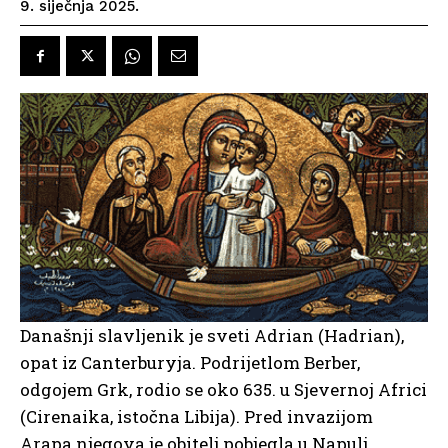
9. siječnja 2025.
Današnji slavljenik je sveti Adrian (Hadrian),
opat iz Canterburyja. Podrijetlom Berber,
odgojem Grk, rodio se oko 635. u Sjevernoj Africi
(Cirenaika, istočna Libija). Pred invazijom
Arapa njegova je obitelj pobjegla u Napulj.