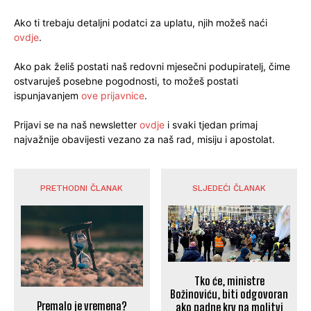
Ako ti trebaju detaljni podatci za uplatu, njih možeš naći
ovdje
.
Ako pak želiš postati naš redovni mjesečni podupiratelj, čime
ostvaruješ posebne pogodnosti, to možeš postati
ispunjavanjem
ove prijavnice
.
Prijavi se na naš newsletter
ovdje
i svaki tjedan primaj
najvažnije obavijesti vezano za naš rad, misiju i apostolat.
PRETHODNI ČLANAK
SLJEDEĆI ČLANAK
Tko će, ministre
Božinoviću, biti odgovoran
Premalo je vremena?
ako padne krv na molitvi