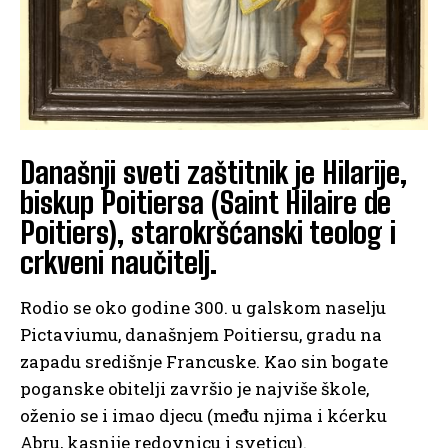
Današnji sveti zaštitnik je Hilarije,
biskup Poitiersa (Saint Hilaire de
Poitiers), starokršćanski teolog i
crkveni naučitelj.
Rodio se oko godine 300. u galskom naselju
Pictaviumu, današnjem Poitiersu, gradu na
zapadu središnje Francuske. Kao sin bogate
poganske obitelji završio je najviše škole,
oženio se i imao djecu (među njima i kćerku
Abru, kasnije redovnicu i sveticu).