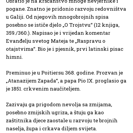
Obratio je na kršćanstvo mnoge nevjernike i
pogane. Znatno je pridonio razvoju redovništva
u Galiji. Od njegovih mnogobrojnih spisa
posebno se ističe djelo „O Trojstvu“ (12 knjiga,
359./360.). Napisao je i vrijedan komentar
Evanđelju svetog Mateja te „Raspravu o
otajstvima“. Bio je i pjesnik, prvi latinski pisac
himni.
Preminuo je u Poitiersu 368. godine. Prozvan je
„Atanazijem Zapada“, a papa Pio IX. proglasio ga
je 1851. crkvenim naučiteljem.
Zazivaju ga prigodom nevolja sa zmijama,
posebno zmijskih ugriza, a štuju ga kao
zaštitnika djece zaostale u razvoju te brojnih
naselja, župa i crkava diljem svijeta.