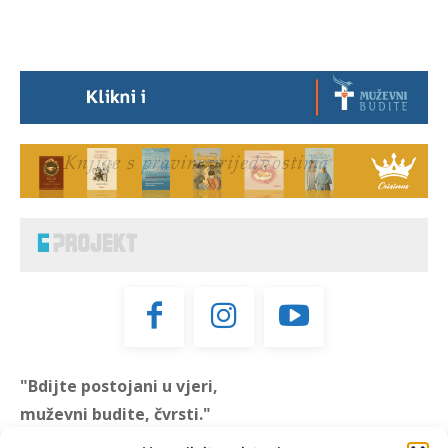
"Bdijte postojani u vjeri,
muževni budite, čvrsti."
(1 KOR 16, 13)