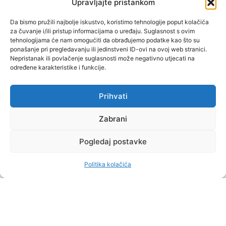
Upravljajte pristankom
"Muževni budite" prvi je
Da bismo pružili najbolje iskustvo, koristimo tehnologije poput kolačića
za čuvanje i/ili pristup informacijama o uređaju. Suglasnost s ovim
hrvatski portal za katoličke
tehnologijama će nam omogućiti da obrađujemo podatke kao što su
muškarce koji pokušava
ponašanje pri pregledavanju ili jedinstveni ID-ovi na ovoj web stranici.
reafirmirati u današnje
Nepristanak ili povlačenje suglasnosti može negativno utjecati na
određene karakteristike i funkcije.
vrijeme itekako narušen
biblijski koncept muževnosti,
koji pokušavamo osvijetliti iz
Prihvati
više aspekata, prigodnih
Zabrani
rubrika i poticajnih inicijativa.
Pogledaj postavke
O nama
Doniraj
Politika kolačića
by Dominis za Muževni budite