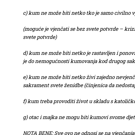
c) kum ne može biti netko tko je samo civilno 
(moguće je vjenčati se bez svete potvrde – kriz
svete potvrde)
d) kum ne može biti
ne
tko je rastavljen i ponov
je do nemogućnosti kumovanja kod drugog sa
e) kum ne može biti
ne
tko živi zajedno nevjenč
sakrament svete ženidbe
(činjenica da nedost
f) kum treba provoditi život u skladu s katol
g) otac i majka ne mogu biti kumovi svome djet
NOTA BENE: Sve ovo ne odnosi se na vjenčanja j