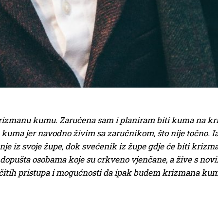
krizmanu kumu. Zaručena sam i planiram biti kuma na kri
 kuma jer navodno živim sa zaručnikom, što nije točno. 
je iz svoje župe, dok svećenik iz župe gdje će biti krizm
pe dopušta osobama koje su crkveno vjenčane, a žive s 
ičitih pristupa i mogućnosti da ipak budem krizmana kuma