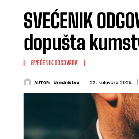
SVEĆENIK ODGOV
dopušta kumstvo
SVEĆENIK ODGOVARA
Uredništvo
22. kolovoza 2025.
AUTOR: