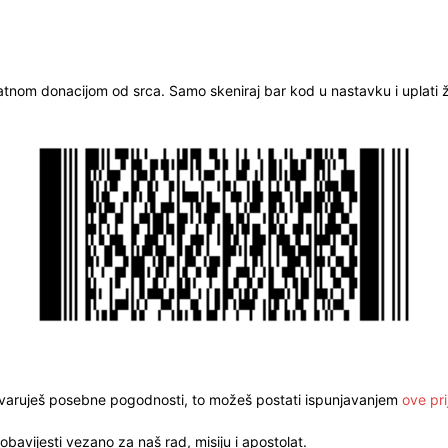
ratnom donacijom od srca. Samo skeniraj bar kod u nastavku i uplati že
stvaruješ posebne pogodnosti, to možeš postati ispunjavanjem
ove pri
obavijesti vezano za naš rad, misiju i apostolat.