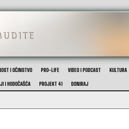
OST I OČINSTVO
PRO-LIFE
VIDEO I PODCAST
KULTURA
JI I HODOČAŠĆA
PROJEKT 41
DONIRAJ