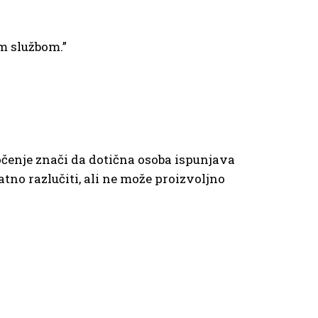
om službom.”
dočenje znači da dotična osoba ispunjava
tno razlučiti, ali ne može proizvoljno