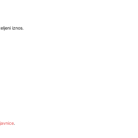
ljeni iznos.
javnice
.