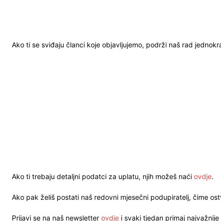
Ako ti se sviđaju članci koje objavljujemo, podrži naš rad jednok
Ako ti trebaju detaljni podatci za uplatu, njih možeš naći
ovdje
.
Ako pak želiš postati naš redovni mjesečni podupiratelj, čime o
Prijavi se na naš newsletter
ovdje
i svaki tjedan primaj najvažnije 