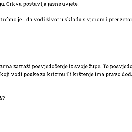
ju, Crkva postavlja jasne uvjete:
trebno je… da vodi život u skladu s vjerom i preuzet
i kuma zatraži posvjedočenje iz svoje župe. To posvje
koji vodi pouke za krizmu ili krštenje ima pravo doda
I?