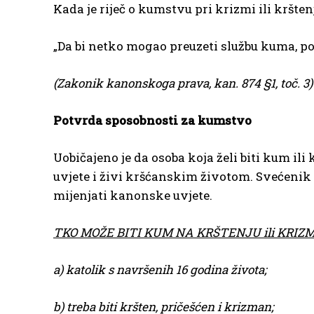
Kada je riječ o kumstvu pri krizmi ili kršten
„Da bi netko mogao preuzeti službu kuma, po
(Zakonik kanonskoga prava, kan. 874 §1, toč. 3)
Potvrda sposobnosti za kumstvo
Uobičajeno je da osoba koja želi biti kum il
uvjete i živi kršćanskim životom. Svećenik 
mijenjati kanonske uvjete.
TKO MOŽE BITI KUM NA KRŠTENJU ili KRIZM
a) katolik s navršenih 16 godina života;
b) treba biti kršten, pričešćen i krizman;