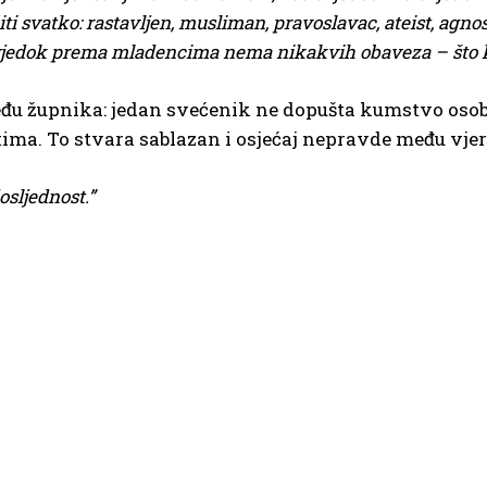
i svatko: rastavljen,
m
usliman,
p
ravoslavac, ateist, agno
vjedok prema mladencima nema nikakvih obaveza – što k
eđu župnika: jedan svećenik ne dopušta kumstvo osobi
ima. To stvara sablazan i osjećaj nepravde među vje
osljednost.”