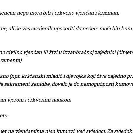
vjenčan nego mora biti i crkveno vjenčan i krizman;
me, ali će vas svećenik upozoriti da nećete moći biti ku
no civilno vjenčan ili živi u
iz
vanbračnoj zajednici (činjen
kramenta)
ano (npr. kršćanski mladić i djevojka koji žive zajedno pr
aje sakrament ženidbe, dovelo je do nemogućnosti kumo
ičkom vjerom i crkvenim naukom
etu.
er na vjenčanjima nisu kumovi, već svjedoci. Za svjedoke 