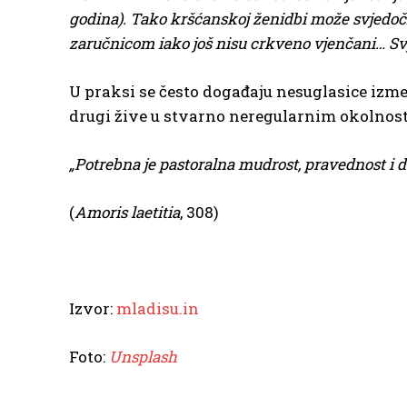
godina). Tako kršćanskoj ženidbi može svjedočit
zaručnicom iako još nisu crkveno vjenčani… S
U praksi se često događaju nesuglasice izm
drugi žive u stvarno neregularnim okolnost
„Potrebna je pastoralna mudrost, pravednost i d
(
Amoris laetitia
, 308)
Izvor:
mladisu.in
Foto:
Unsplash