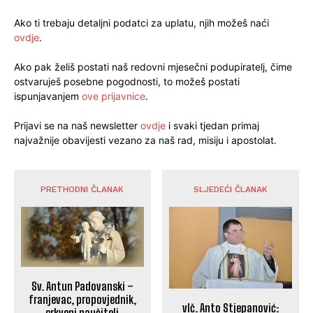
Ako ti trebaju detaljni podatci za uplatu, njih možeš naći
ovdje
.
Ako pak želiš postati naš redovni mjesečni podupiratelj, čime
ostvaruješ posebne pogodnosti, to možeš postati
ispunjavanjem
ove prijavnice
.
Prijavi se na naš newsletter
ovdje
i svaki tjedan primaj
najvažnije obavijesti vezano za naš rad, misiju i apostolat.
PRETHODNI ČLANAK
SLJEDEĆI ČLANAK
Sv. Antun Padovanski –
franjevac, propovjednik,
vlč. Anto Stjepanović:
crkveni naučitelj