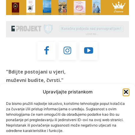
"Bdijte postojani u vjeri,
muževni budite, čvrsti."
(1 KOR 16, 13)
Upravljajte pristankom
"Muževni budite" prvi je
Da bismo pružili najbolje iskustvo, koristimo tehnologije poput kolačića
za čuvanje i/ili pristup informacijama o uređaju. Suglasnost s ovim
hrvatski portal za katoličke
tehnologijama će nam omogućiti da obrađujemo podatke kao što su
muškarce koji pokušava
ponašanje pri pregledavanju ili jedinstveni ID-ovi na ovoj web stranici.
reafirmirati u današnje
Nepristanak ili povlačenje suglasnosti može negativno utjecati na
određene karakteristike i funkcije.
vrijeme itekako narušen