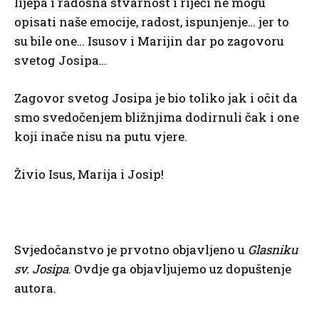
lijepa i radosna stvarnost i riječi ne mogu
opisati naše emocije, radost, ispunjenje… jer to
su bile one… Isusov i Marijin dar po zagovoru
svetog Josipa…
Zagovor svetog Josipa je bio toliko jak i očit da
smo svedočenjem bližnjima dodirnuli čak i one
koji inače nisu na putu vjere.
Živio Isus, Marija i Josip!
Svjedočanstvo je prvotno objavljeno u
Glasniku
sv. Josipa
. Ovdje ga objavljujemo uz dopuštenje
autora.