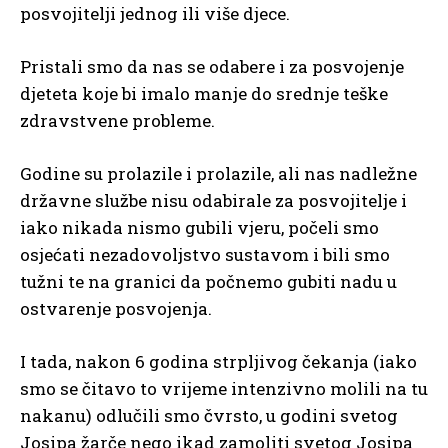
posvojitelji jednog ili više djece.
Pristali smo da nas se odabere i za posvojenje
djeteta koje bi imalo manje do srednje teške
zdravstvene probleme.
Godine su prolazile i prolazile, ali nas nadležne
državne službe nisu odabirale za posvojitelje i
iako nikada nismo gubili vjeru, počeli smo
osjećati nezadovoljstvo sustavom i bili smo
tužni te na granici da počnemo gubiti nadu u
ostvarenje posvojenja.
I tada, nakon 6 godina strpljivog čekanja (iako
smo se čitavo to vrijeme intenzivno molili na tu
nakanu) odlučili smo čvrsto, u godini svetog
Josipa žarče nego ikad zamoliti svetog Josipa