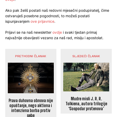
Ako pak želiš postati naš redovni mjesečni podupiratelj, čime
ostvaruješ posebne pogodnosti, to možeš postati
ispunjavanjem
ove prijavnice
.
Prijavi se na naš newsletter
ovdje
i svaki tjedan primaj
najvažnije obavijesti vezano za naš rad, misiju i apostolat.
PRETHODNI ČLANAK
SLJEDEĆI ČLANAK
Mudre misli J. R. R.
Prava duhovna obnova nije
Tolkiena, autora trilogije
opuštanje, nego aktivna i
‘Gospodar prstenova’
intenzivna borba protiv
sebe