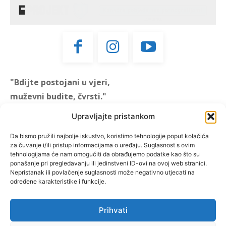
"Bdijte postojani u vjeri,
muževni budite, čvrsti."
(1 KOR 16, 13)
Upravljajte pristankom
"Muževni budite" prvi je
Da bismo pružili najbolje iskustvo, koristimo tehnologije poput kolačića
za čuvanje i/ili pristup informacijama o uređaju. Suglasnost s ovim
hrvatski portal za katoličke
tehnologijama će nam omogućiti da obrađujemo podatke kao što su
muškarce koji pokušava
ponašanje pri pregledavanju ili jedinstveni ID-ovi na ovoj web stranici.
reafirmirati u današnje
Nepristanak ili povlačenje suglasnosti može negativno utjecati na
određene karakteristike i funkcije.
vrijeme itekako narušen
biblijski koncept muževnosti,
koji pokušavamo osvijetliti iz
Prihvati
više aspekata, prigodnih