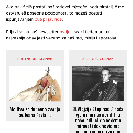
Ako pak želiš postati naš redovni mjesečni podupiratelj, čime
ostvaruješ posebne pogodnosti, to možeš postati
ispunjavanjem
ove prijavnice
.
Prijavi se na naš newsletter
ovdje
i svaki tjedan primaj
najvažnije obavijesti vezano za naš rad, misiju i apostolat.
PRETHODNI ČLANAK
SLJEDEĆI ČLANAK
Bl. Alojzije Stepinac: A naša
Molitva za duhovna zvanja
vjera ima nas utvrditi u
sv. Ivana Pavla II.
našoj odluci, da ne ćemo
mirovati dok ne vidimo
potpunu pobjedu zakona