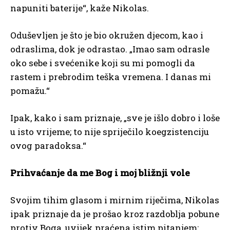
napuniti baterije“, kaže Nikolas.
Oduševljen je što je bio okružen djecom, kao i
odraslima, dok je odrastao. „Imao sam odrasle
oko sebe i svećenike koji su mi pomogli da
rastem i prebrodim teška vremena. I danas mi
pomažu.“
Ipak, kako i sam priznaje, „sve je išlo dobro i loše
u isto vrijeme; to nije spriječilo koegzistenciju
ovog paradoksa.“
Prihvaćanje da me Bog i moj bližnji vole
Svojim tihim glasom i mirnim riječima, Nikolas
ipak priznaje da je prošao kroz razdoblja pobune
protiv Boga, uvijek praćena istim pitanjem: