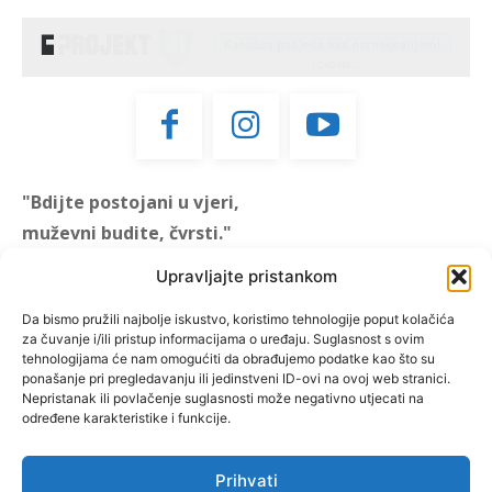
"Bdijte postojani u vjeri,
muževni budite, čvrsti."
(1 KOR 16, 13)
Upravljajte pristankom
"Muževni budite" prvi je
Da bismo pružili najbolje iskustvo, koristimo tehnologije poput kolačića
za čuvanje i/ili pristup informacijama o uređaju. Suglasnost s ovim
hrvatski portal za katoličke
tehnologijama će nam omogućiti da obrađujemo podatke kao što su
muškarce koji pokušava
ponašanje pri pregledavanju ili jedinstveni ID-ovi na ovoj web stranici.
reafirmirati u današnje
Nepristanak ili povlačenje suglasnosti može negativno utjecati na
određene karakteristike i funkcije.
vrijeme itekako narušen
biblijski koncept muževnosti,
koji pokušavamo osvijetliti iz
Prihvati