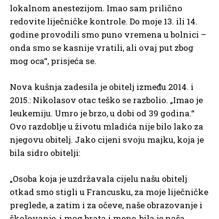
lokalnom anestezijom. Imao sam prilično
redovite liječničke kontrole. Do moje 13. ili 14.
godine provodili smo puno vremena u bolnici –
onda smo se kasnije vratili, ali ovaj put zbog
mog oca“, prisjeća se.
Nova kušnja zadesila je obitelj između 2014. i
2015.: Nikolasov otac teško se razbolio. „Imao je
leukemiju. Umro je brzo, u dobi od 39 godina.“
Ovo razdoblje u životu mladića nije bilo lako za
njegovu obitelj. Jako cijeni svoju majku, koja je
bila sidro obitelji:
„Osoba koja je uzdržavala cijelu našu obitelj
otkad smo stigli u Francusku, za moje liječničke
preglede, a zatim i za očeve, naše obrazovanje i
školovanje, i mog brata i mene, bila je naša