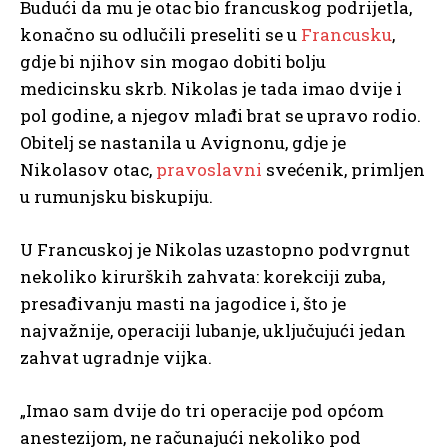
Budući da mu je otac bio francuskog podrijetla,
konačno su odlučili preseliti se u
Francusku
,
gdje bi njihov sin mogao dobiti bolju
medicinsku skrb. Nikolas je tada imao dvije i
pol godine, a njegov mlađi brat se upravo rodio.
Obitelj se nastanila u Avignonu, gdje je
Nikolasov otac,
pravoslavni
svećenik, primljen
u rumunjsku biskupiju.
U Francuskoj je Nikolas uzastopno podvrgnut
nekoliko kirurških zahvata: korekciji zuba,
presađivanju masti na jagodice i, što je
najvažnije, operaciji lubanje, uključujući jedan
zahvat ugradnje vijka.
„Imao sam dvije do tri operacije pod općom
anestezijom, ne računajući nekoliko pod