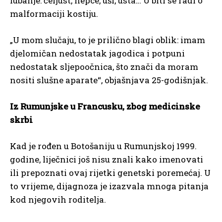
lubanje: čeljust, nepce, uši, usta… U biti se radi o
malformaciji kostiju.
„U mom slučaju, to je prilično blagi oblik: imam
djelomičan nedostatak jagodica i potpuni
nedostatak sljepoočnica, što znači da moram
nositi slušne aparate“, objašnjava 25-godišnjak.
Iz Rumunjske u Francusku, zbog medicinske
skrbi
Kad je rođen u Botošaniju u Rumunjskoj 1999.
godine, liječnici još nisu znali kako imenovati
ili prepoznati ovaj rijetki genetski poremećaj. U
to vrijeme, dijagnoza je izazvala mnoga pitanja
kod njegovih roditelja.