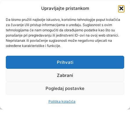
(1 KOR 16, 13)
Upravljajte pristankom
"Muževni budite" prvi je
Da bismo pružili najbolje iskustvo, koristimo tehnologije poput kolačića
za čuvanje i/ili pristup informacijama o uređaju. Suglasnost s ovim
hrvatski portal za katoličke
tehnologijama će nam omogućiti da obrađujemo podatke kao što su
muškarce koji pokušava
ponašanje pri pregledavanju ili jedinstveni ID-ovi na ovoj web stranici.
reafirmirati u današnje
Nepristanak ili povlačenje suglasnosti može negativno utjecati na
određene karakteristike i funkcije.
vrijeme itekako narušen
biblijski koncept muževnosti,
koji pokušavamo osvijetliti iz
Prihvati
više aspekata, prigodnih
rubrika i poticajnih inicijativa.
Zabrani
Pogledaj postavke
O nama
Doniraj
Politika kolačića
by Dominis za Muževni budite