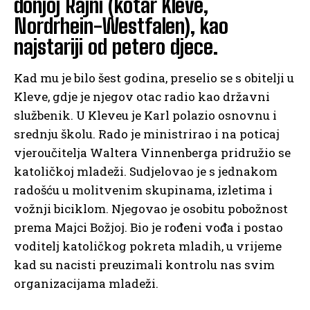
donjoj Rajni (kotar Kleve,
Nordrhein-Westfalen), kao
najstariji od petero djece.
Kad mu je bilo šest godina, preselio se s obitelji u
Kleve, gdje je njegov otac radio kao državni
službenik. U Kleveu je Karl polazio osnovnu i
srednju školu. Rado je ministrirao i na poticaj
vjeroučitelja Waltera Vinnenberga pridružio se
katoličkoj mladeži. Sudjelovao je s jednakom
radošću u molitvenim skupinama, izletima i
vožnji biciklom. Njegovao je osobitu pobožnost
prema Majci Božjoj. Bio je rođeni vođa i postao
voditelj katoličkog pokreta mladih, u vrijeme
kad su nacisti preuzimali kontrolu nas svim
organizacijama mladeži.