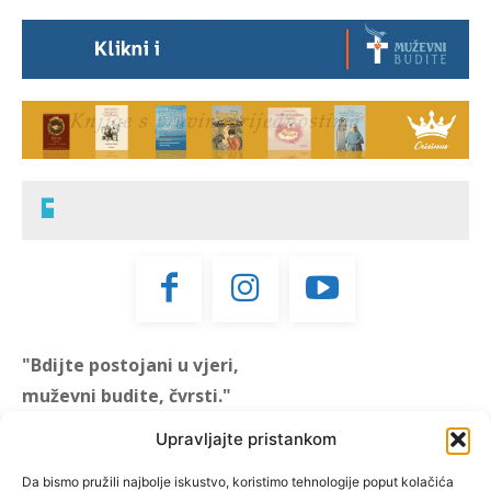
"Bdijte postojani u vjeri,
muževni budite, čvrsti."
(1 KOR 16, 13)
Upravljajte pristankom
"Muževni budite" prvi je
Da bismo pružili najbolje iskustvo, koristimo tehnologije poput kolačića