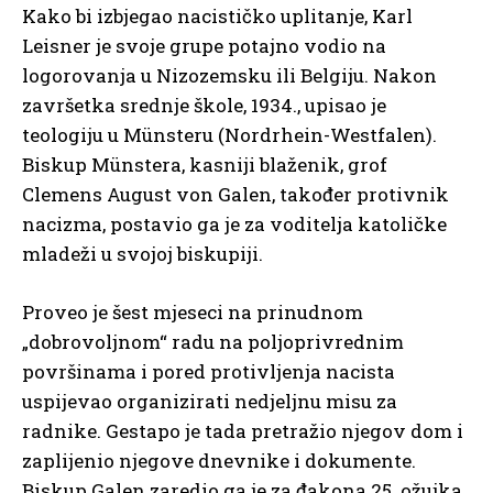
Kako bi izbjegao nacističko uplitanje, Karl
Leisner je svoje grupe potajno vodio na
logorovanja u Nizozemsku ili Belgiju. Nakon
završetka srednje škole, 1934., upisao je
teologiju u Münsteru (Nordrhein-Westfalen).
Biskup Münstera, kasniji blaženik, grof
Clemens August von Galen, također protivnik
nacizma, postavio ga je za voditelja katoličke
mladeži u svojoj biskupiji.
Proveo je šest mjeseci na prinudnom
„dobrovoljnom“ radu na poljoprivrednim
površinama i pored protivljenja nacista
uspijevao organizirati nedjeljnu misu za
radnike. Gestapo je tada pretražio njegov dom i
zaplijenio njegove dnevnike i dokumente.
Biskup Galen zaredio ga je za đakona 25. ožujka