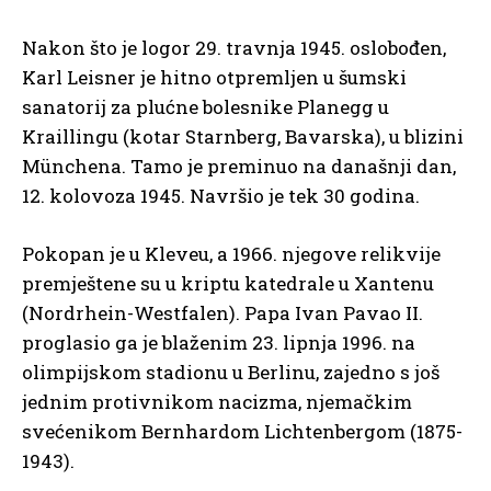
Nakon što je logor 29. travnja 1945. oslobođen,
Karl Leisner je hitno otpremljen u šumski
sanatorij za plućne bolesnike Planegg u
Kraillingu (kotar Starnberg, Bavarska), u blizini
Münchena. Tamo je preminuo na današnji dan,
12. kolovoza 1945. Navršio je tek 30 godina.
Pokopan je u Kleveu, a 1966. njegove relikvije
premještene su u kriptu katedrale u Xantenu
(Nordrhein-Westfalen). Papa Ivan Pavao II.
proglasio ga je blaženim 23. lipnja 1996. na
olimpijskom stadionu u Berlinu, zajedno s još
jednim protivnikom nacizma, njemačkim
svećenikom Bernhardom Lichtenbergom (1875-
1943).