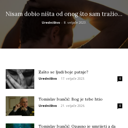
Nisam dobio ništa od onog što sam tražio…
Uredništvo
-
8. veljače 2023.
Zašto se ljudi boje patnje?
Uredništvo
-
17. veljače 2023.
0
Tomislav Ivančić: Bog je tebe htio
Uredništvo
-
21. veljače 2026.
0
Tomislav Ivančić: Opasno je umrijeti a da