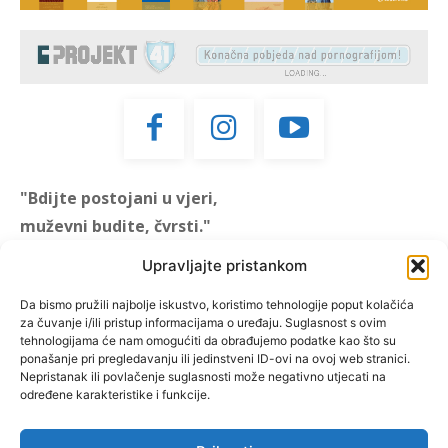
"Bdijte postojani u vjeri,
muževni budite, čvrsti."
(1 KOR 16, 13)
Upravljajte pristankom
"Muževni budite" prvi je
Da bismo pružili najbolje iskustvo, koristimo tehnologije poput kolačića
za čuvanje i/ili pristup informacijama o uređaju. Suglasnost s ovim
hrvatski portal za katoličke
tehnologijama će nam omogućiti da obrađujemo podatke kao što su
muškarce koji pokušava
ponašanje pri pregledavanju ili jedinstveni ID-ovi na ovoj web stranici.
reafirmirati u današnje
Nepristanak ili povlačenje suglasnosti može negativno utjecati na
određene karakteristike i funkcije.
vrijeme itekako narušen
biblijski koncept muževnosti,
koji pokušavamo osvijetliti iz