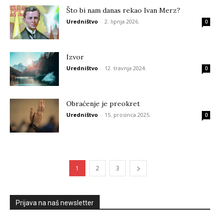
Što bi nam danas rekao Ivan Merz?
Uredništvo
-
2. lipnja 2026.
0
Izvor
Uredništvo
-
12. travnja 2024.
0
Obraćenje je preokret
Uredništvo
-
15. prosinca 2025.
0
1
2
3
Prijava na naš newsletter