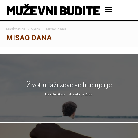
MUŽEVNI BUDITE
Naslovnica
Vjera
Misao dana
MISAO DANA
Život u laži zove se licemjerje
Uredništvo
-
4. svibnja 2023.