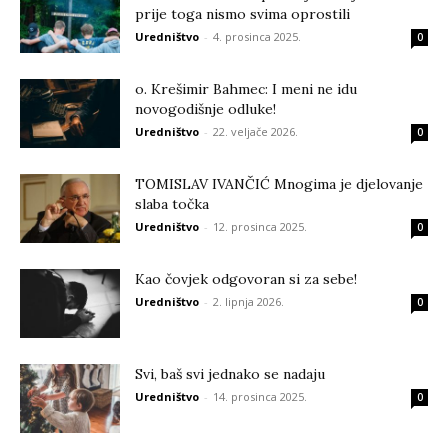
prije toga nismo svima oprostili
Uredništvo
-
4. prosinca 2025.
0
o. Krešimir Bahmec: I meni ne idu
novogodišnje odluke!
Uredništvo
-
22. veljače 2026.
0
TOMISLAV IVANČIĆ Mnogima je djelovanje
slaba točka
Uredništvo
-
12. prosinca 2025.
0
Kao čovjek odgovoran si za sebe!
Uredništvo
-
2. lipnja 2026.
0
Svi, baš svi jednako se nadaju
Uredništvo
-
14. prosinca 2025.
0