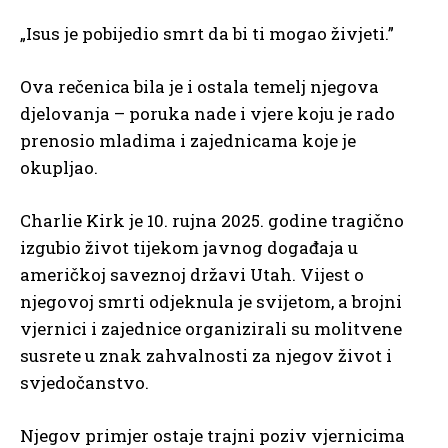
„Isus je pobijedio smrt da bi ti mogao živjeti.”
Ova rečenica bila je i ostala temelj njegova
djelovanja – poruka nade i vjere koju je rado
prenosio mladima i zajednicama koje je
okupljao.
Charlie Kirk je 10. rujna 2025. godine tragično
izgubio život tijekom javnog događaja u
američkoj saveznoj državi Utah. Vijest o
njegovoj smrti odjeknula je svijetom, a brojni
vjernici i zajednice organizirali su molitvene
susrete u znak zahvalnosti za njegov život i
svjedočanstvo.
Njegov primjer ostaje trajni poziv vjernicima