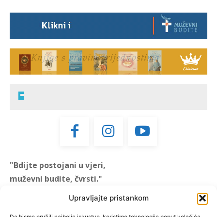
"Bdijte postojani u vjeri,
muževni budite, čvrsti."
(1 KOR 16, 13)
Upravljajte pristankom
"Muževni budite" prvi je
Da bismo pružili najbolje iskustvo, koristimo tehnologije poput kolačića