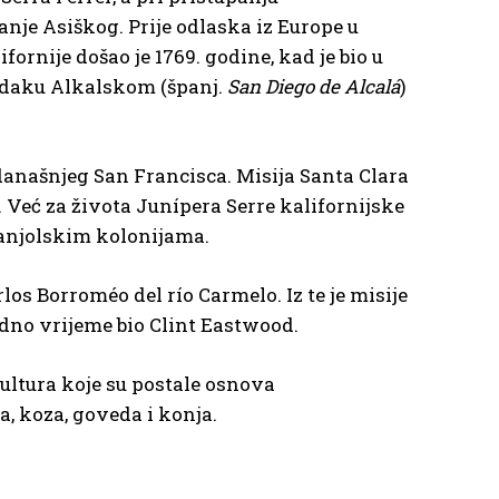
je Asiškog. Prije odlaska iz Europe u
ornije došao je 1769. godine, kad je bio u
Didaku Alkalskom (španj.
San Diego de Alcalá
)
današnjeg San Francisca. Misija Santa Clara
 Već za života Junípera Serre kalifornijske
panjolskim kolonijama.
os Borroméo del río Carmelo. Iz te je misije
edno vrijeme bio Clint Eastwood.
ultura koje su postale osnova
, koza, goveda i konja.