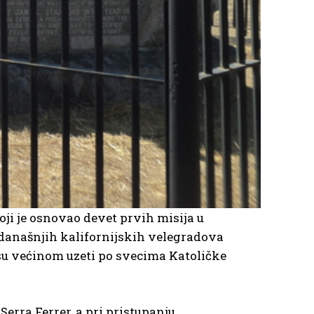
oji je osnovao devet prvih misija u
na današnjih kalifornijskih velegradova
i su većinom uzeti po svecima Katoličke
erra Ferrer, a pri pristupanju