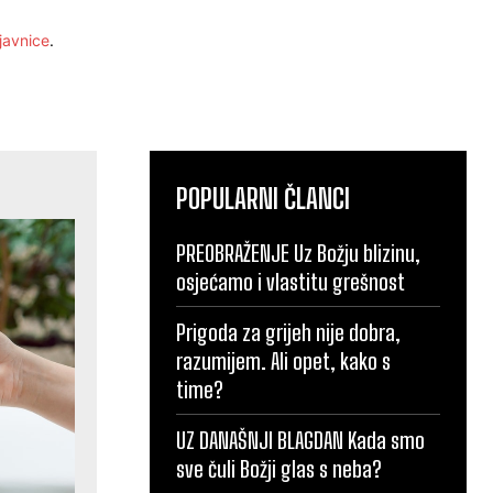
javnice
.
POPULARNI ČLANCI
PREOBRAŽENJE Uz Božju blizinu,
osjećamo i vlastitu grešnost
Prigoda za grijeh nije dobra,
razumijem. Ali opet, kako s
time?
UZ DANAŠNJI BLAGDAN Kada smo
sve čuli Božji glas s neba?