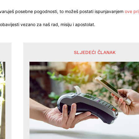
stvaruješ posebne pogodnosti, to možeš postati ispunjavanjem
ove pri
obavijesti vezano za naš rad, misiju i apostolat.
SLJEDEĆI ČLANAK