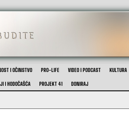
OST I OČINSTVO
PRO-LIFE
VIDEO I PODCAST
KULTURA
JI I HODOČAŠĆA
PROJEKT 41
DONIRAJ