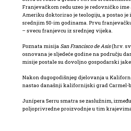
Franjevačkom redu uzeo je redovničko ime J
Ameriku doktorirao je teologiju, a postao je 
srednjim 50-im godinama. Prvu franjevačku 
– svecu franjevcu iz srednjeg vijeka.
Poznata misija
San Francisco de Asís
(hrv. sv
osnovana je sljedeće godine na području dan
misije postale su dovoljno gospodarski jak
Nakon dugogodišnjeg djelovanja u Kaliforniji
nastao današnji kalifornijski grad Carmel-b
Junípera Serru smatra se zaslužnim, između
poljoprivredne proizvodnje u tim krajevima 