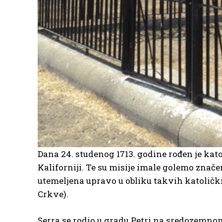
Dana 24. studenog 1713. godine rođen je kato
Kaliforniji. Te su misije imale golemo znače
utemeljena upravo u obliku takvih katolički
Crkve).
Serra se rodio u gradu Petri na sredozemnom