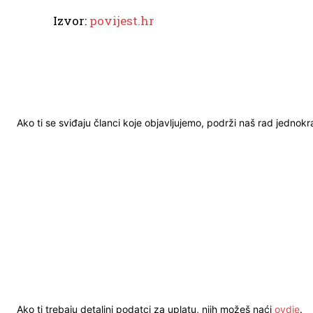
Izvor:
povijest.hr
Ako ti se sviđaju članci koje objavljujemo, podrži naš rad jednok
Ako ti trebaju detaljni podatci za uplatu, njih možeš naći
ovdje
.