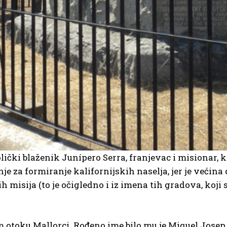
lički blaženik Junípero Serra, franjevac i misionar, k
nje za formiranje kalifornijskih naselja, jer je veći
h misija (to je očigledno i iz imena tih gradova, koj
 otoku Mallorci. Rođeno ime bilo mu je Miquel Josep S