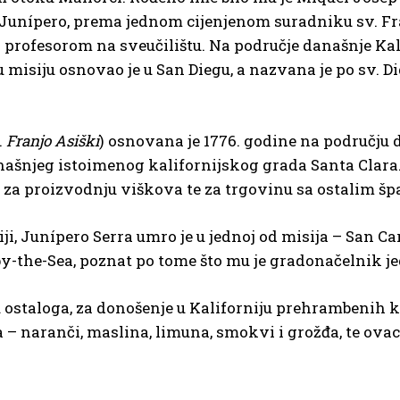
unípero, prema jednom cijenjenom suradniku sv. Fran
i profesorom na sveučilištu. Na područje današnje Kalif
misiju osnovao je u San Diegu, a nazvana je po sv. 
.
Franjo Asiški
) osnovana je 1776. godine na području 
ašnjeg istoimenog kalifornijskog grada Santa Clara.
e za proizvodnju viškova te za trgovinu sa ostalim š
, Junípero Serra umro je u jednoj od misija – San Carl
y-the-Sea, poznat po tome što mu je gradonačelnik j
 ostaloga, za donošenje u Kaliforniju prehrambenih k
– naranči, maslina, limuna, smokvi i grožđa, te ovaca