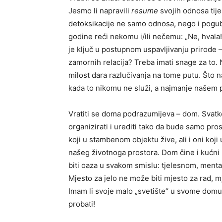
Jesmo li napravili
resume
svojih odnosa tij
detoksikacije ne samo odnosa, nego i pogubn
godine reći nekomu i/ili nečemu: „Ne, hvala!
je ključ u postupnom uspavljivanju prirode –
zamornih relacija? Treba imati snage za to. 
milost dara razlučivanja na tome putu. Što nam
kada to nikomu ne služi, a najmanje našem
Vratiti se doma podrazumijeva – dom. Svatk
organizirati i urediti tako da bude samo pros
koji u stambenom objektu žive, ali i oni koji
našeg životnoga prostora. Dom čine i kućni
biti oaza u svakom smislu: tjelesnom, men
Mjesto za jelo ne može biti mjesto za rad, mj
Imam li svoje malo „svetište“ u svome domu
probati!