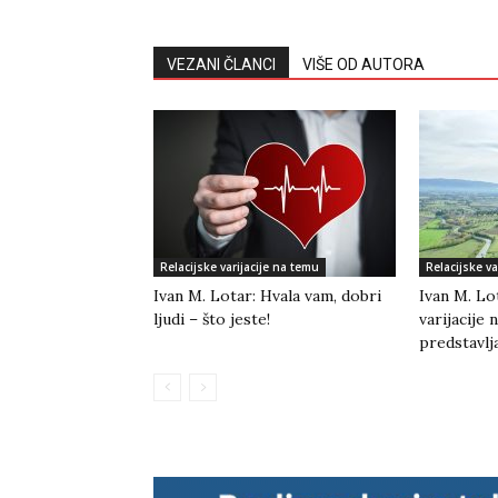
VEZANI ČLANCI
VIŠE OD AUTORA
Relacijske varijacije na temu
Relacijske va
Ivan M. Lotar: Hvala vam, dobri
Ivan M. Lo
ljudi – što jeste!
varijacije 
predstavlj