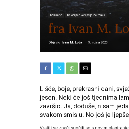
Kolumne
Relacijske varijacije na temu
fra Ivan M. L
Objavio
Ivan M. Lotar
-
9. rujna 2020.
Lišće, boje, prekrasni dani, svj
jesen. Neki će još tjednima lam
završio. Ja, doduše, nisam jeda
svakom smislu. No još je ljepš
Vratiti se znači suočiti se s novim planiranj