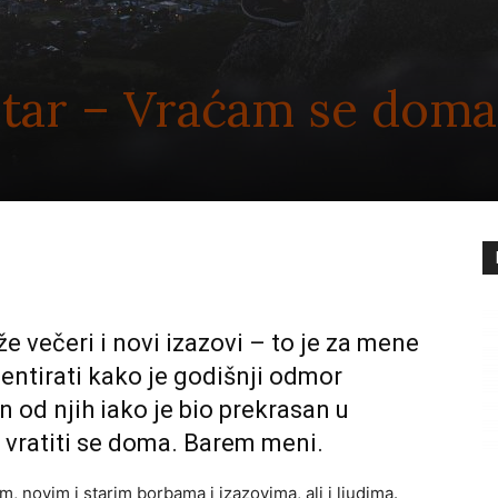
otar – Vraćam se doma
eže večeri i novi izazovi – to je za mene
entirati kako je godišnji odmor
n od njih iako je bio prekrasan u
e vratiti se doma. Barem meni.
em, novim i starim borbama i izazovima, ali i ljudima.