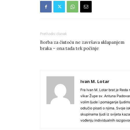
Prethodni članak
Borba za čistoću ne završava sklapanjem
braka – ona tada tek počinje
Ivan M. Lotar
Fra Ivan M. Lotar brat je Reda
vikar Župe sv. Antuna Padovan
volim ljude i pomaganje ljudim
odlučio pisati o njima. Svoje 
skupinama ljudi iz svijeta kaza
vođenju individualnih razgovor