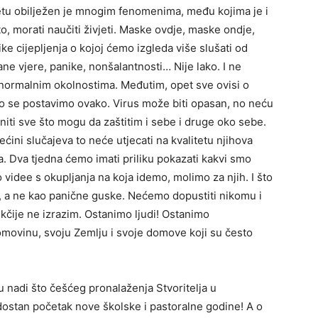
jetu obilježen je mnogim fenomenima, među kojima je i
, morati naučiti živjeti. Maske ovdje, maske ondje,
ke cijepljenja o kojoj ćemo izgleda više slušati od
čane vjere, panike, nonšalantnosti… Nije lako. I ne
 normalnim okolnostima. Međutim, opet sve ovisi o
to se postavimo ovako. Virus može biti opasan, no neću
initi sve što mogu da zaštitim i sebe i druge oko sebe.
ećini slučajeva to neće utjecati na kvalitetu njihova
na. Dva tjedna ćemo imati priliku pokazati kakvi smo
 videe s okupljanja na koja idemo, molimo za njih. I što
 a ne kao panične guske. Nećemo dopustiti nikomu i
kčije ne izrazim. Ostanimo ljudi! Ostanimo
movinu, svoju Zemlju i svoje domove koji su često
 nadi što češćeg pronalaženja Stvoritelja u
dostan početak nove školske i pastoralne godine! A o