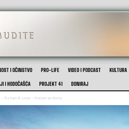
OST I OČINSTVO
PRO-LIFE
VIDEO I PODCAST
KULTURA
JI I HODOČAŠĆA
PROJEKT 41
DONIRAJ
fra Ivan M. Lotar – Vraćam se doma