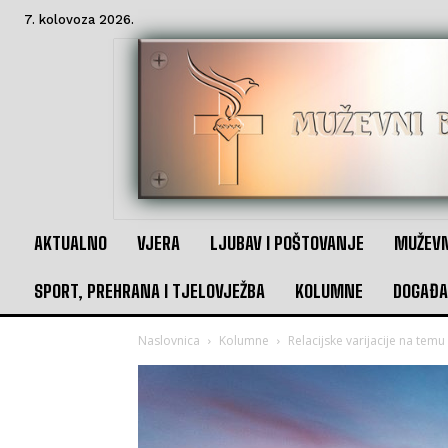
7. kolovoza 2026.
AKTUALNO
VJERA
LJUBAV I POŠTOVANJE
MUŽEVN
SPORT, PREHRANA I TJELOVJEŽBA
KOLUMNE
DOGAĐA
Naslovnica
Kolumne
Relacijske varijacije na temu