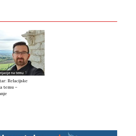
rijacije na temu
tar: Relacijske
na temu –
anje