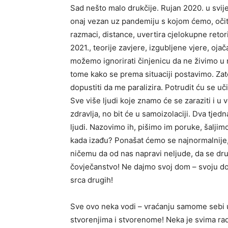
Sad nešto malo drukčije. Rujan 2020. u svi
onaj vezan uz pandemiju s kojom ćemo, očito
razmaci, distance, uvertira cjelokupne retori
2021., teorije zavjere, izgubljene vjere, oja
možemo ignorirati činjenicu da ne živimo u
tome kako se prema situaciji postavimo. Za
dopustiti da me paralizira. Potrudit ću se uč
Sve više ljudi koje znamo će se zaraziti i u v
zdravlja, no bit će u samoizolaciji. Dva tjed
ljudi. Nazovimo ih, pišimo im poruke, šaljimo
kada izađu? Ponašat ćemo se najnormalnije,
ničemu da od nas napravi neljude, da se dru
čovječanstvo! Ne dajmo svoj dom – svoju do
srca drugih!
Sve ovo neka vodi – vraćanju samome sebi u
stvorenjima i stvorenome! Neka je svima ra