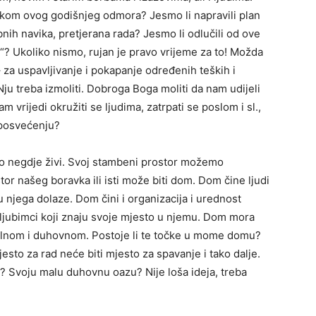
ekom ovog godišnjeg odmora? Jesmo li napravili plan
ih navika, pretjerana rada? Jesmo li odlučili od ove
“? Ukoliko nismo, rujan je pravo vrijeme za to! Možda
 za uspavljivanje i pokapanje određenih teških i
Nju treba izmoliti. Dobroga Boga moliti da nam udijeli
 vrijedi okružiti se ljudima, zatrpati se poslom i sl.,
 posvećenju?
o negdje živi. Svoj stambeni prostor možemo
tor našeg boravka ili isti može biti dom. Dom čine ljudi
 u njega dolaze. Dom čini i organizacija i urednost
 ljubimci koji znaju svoje mjesto u njemu. Dom mora
talnom i duhovnom. Postoje li te točke u mome domu?
esto za rad neće biti mjesto za spavanje i tako dalje.
? Svoju malu duhovnu oazu? Nije loša ideja, treba