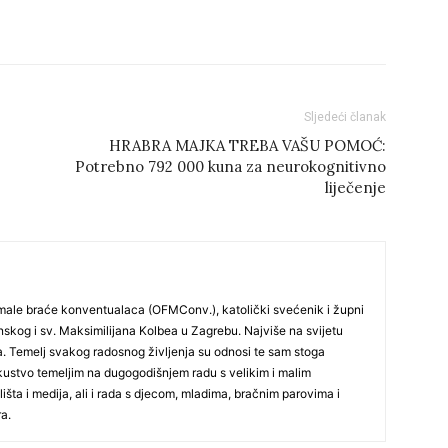
Sljedeći članak
HRABRA MAJKA TREBA VAŠU POMOĆ:
Potrebno 792 000 kuna za neurokognitivno
liječenje
 male braće konventualaca (OFMConv.), katolički svećenik i župni
skog i sv. Maksimilijana Kolbea u Zagrebu. Najviše na svijetu
a. Temelj svakog radosnog življenja su odnosi te sam stoga
iskustvo temeljim na dugogodišnjem radu s velikim i malim
lišta i medija, ali i rada s djecom, mladima, bračnim parovima i
a.