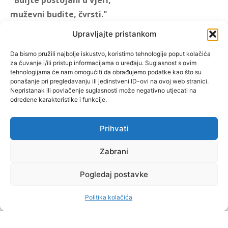
muževni budite, čvrsti."
(1 KOR 16, 13)
Upravljajte pristankom
"Muževni budite" prvi je
Da bismo pružili najbolje iskustvo, koristimo tehnologije poput kolačića
za čuvanje i/ili pristup informacijama o uređaju. Suglasnost s ovim
hrvatski portal za katoličke
tehnologijama će nam omogućiti da obrađujemo podatke kao što su
muškarce koji pokušava
ponašanje pri pregledavanju ili jedinstveni ID-ovi na ovoj web stranici.
reafirmirati u današnje
Nepristanak ili povlačenje suglasnosti može negativno utjecati na
određene karakteristike i funkcije.
vrijeme itekako narušen
biblijski koncept muževnosti,
koji pokušavamo osvijetliti iz
Prihvati
više aspekata, prigodnih
Zabrani
rubrika i poticajnih inicijativa.
Pogledaj postavke
O nama
Doniraj
Politika kolačića
by Dominis za Muževni budite