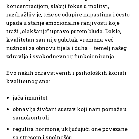
koncentracijom, slabiji fokus u molitvi,
razdražljiv je, teže se odupire napastima i često
upada u stanje emocionalne ranjivosti koje
traži „olakšanje” upravo putem bluda. Dakle,
kvalitetan san nije gubitak vremena već
nužnost za obnovu tijela i duha – temelj našeg
zdravlja i svakodnevnog funkcioniranja.
Evo nekih zdravstvenih i psiholoških koristi
kvalitetnog sna:
jača imunitet
obnavlja živčani sustav koji nam pomaže u
samokontroli
regulira hormone, uključujući one povezane
sa stresom i spolnošću