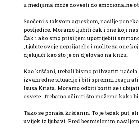
u medijima može dovesti do emocionalne otu
Suočeni s takvom agresijom, nasilje poneka
posljedice. Moramo ljubiti čak i one koji nas 
Čak i ako smo prisiljeni upotrijebiti smrto
„Ljubite svoje neprijatelje i molite za one k
djelujući kao što je on djelovao na križu.
Kao kršćani, trebali bismo prihvatiti načela
izvanredne situacije i biti spremni reagirat
Isusa Krista. Moramo odbiti boriti se i ubij
osvete. Trebamo učiniti što možemo kako bis
Tako se ponaša kršćanin. To je težak put, al
uvijek iz ljubavi. Pred besmislenim nasiljem