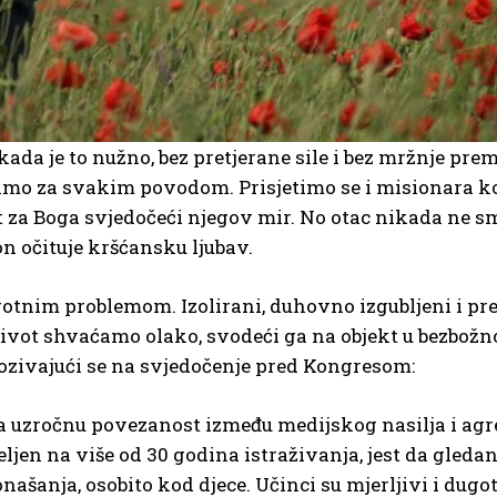
 kada je to nužno, bez pretjerane sile i bez mržnje prem
imo za svakim povodom. Prisjetimo se i misionara koj
t za Boga svjedočeći njegov mir. No otac nikada ne sm
 on očituje kršćansku ljubav.
tnim problemom. Izolirani, duhovno izgubljeni i pre
ki život shvaćamo olako, svodeći ga na objekt u bezb
pozivajući se na svjedočenje pred Kongresom:
na uzročnu povezanost između medijskog nasilja i ag
jen na više od 30 godina istraživanja, jest da gleda
ašanja, osobito kod djece. Učinci su mjerljivi i dugot