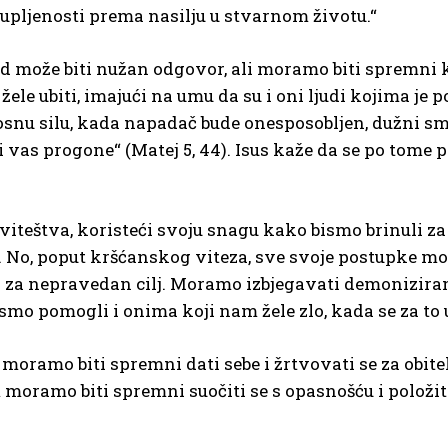
pljenosti prema nasilju u stvarnom životu.“
d može biti nužan odgovor, ali moramo biti spremni k
žele ubiti, imajući na umu da su i oni ljudi kojima je 
nosnu silu, kada napadač bude onesposobljen, dužni s
oji vas progone“ (Matej 5, 44). Isus kaže da se po tom
 viteštva, koristeći svoju snagu kako bismo brinuli za 
i. No, poput kršćanskog viteza, sve svoje postupke mo
ati za nepravedan cilj. Moramo izbjegavati demoniziran
mo pomogli i onima koji nam žele zlo, kada se za to 
i moramo biti spremni dati sebe i žrtvovati se za obite
 moramo biti spremni suočiti se s opasnošću i položit