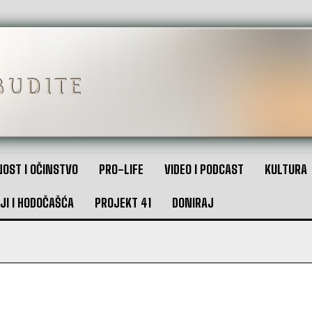
OST I OČINSTVO
PRO-LIFE
VIDEO I PODCAST
KULTURA
JI I HODOČAŠĆA
PROJEKT 41
DONIRAJ