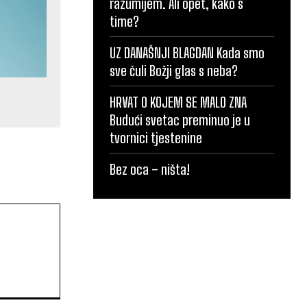
razumijem. Ali opet, kako s
time?
UZ DANAŠNJI BLAGDAN Kada smo
sve čuli Božji glas s neba?
HRVAT O KOJEM SE MALO ZNA
Budući svetac preminuo je u
tvornici tjestenine
Bez oca – ništa!