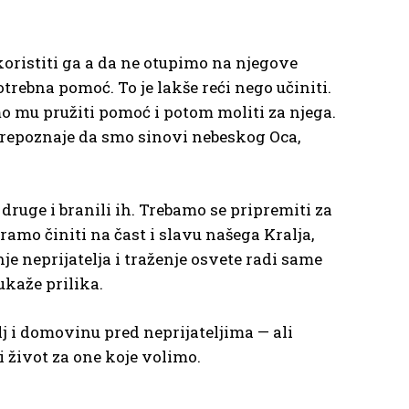
oristiti ga a da ne otupimo na njegove
potrebna pomoć. To je lakše reći nego učiniti.
mo mu pružiti pomoć i potom moliti za njega.
e prepoznaje da smo sinovi nebeskog Oca,
druge i branili ih. Trebamo se pripremiti za
ramo činiti na čast i slavu našega Kralja,
je neprijatelja i traženje osvete radi same
ukaže prilika.
lj i domovinu pred neprijateljima — ali
i život za one koje volimo.