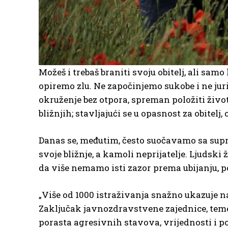
Možeš i trebaš braniti svoju obitelj, ali samo
opiremo zlu. Ne započinjemo sukobe i ne jur
okruženje bez otpora, spreman položiti živo
bližnjih; stavljajući se u opasnost za obitelj,
Danas se, međutim, često suočavamo sa supro
svoje bližnje, a kamoli neprijatelje. Ljuds
da više nemamo isti zazor prema ubijanju, 
„Više od 1000 istraživanja snažno ukazuje 
Zaključak javnozdravstvene zajednice, temel
porasta agresivnih stavova, vrijednosti i pon