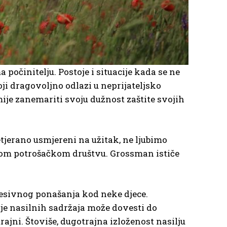
a počinitelju. Postoje i situacije kada se ne
i dragovoljno odlazi u neprijateljsko
ije zanemariti svoju dužnost zaštite svojih
tjerano usmjereni na užitak, ne ljubimo
ožnom potrošačkom društvu. Grossman ističe
resivnog ponašanja kod neke djece.
nje nasilnih sadržaja može dovesti do
rajni. Štoviše, dugotrajna izloženost nasilju