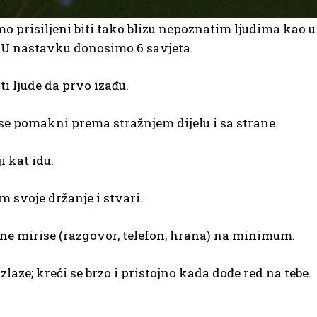
o prisiljeni biti tako blizu nepoznatim ljudima kao 
. U nastavku donosimo 6 savjeta.
i ljude da prvo izađu.
 se pomakni prema stražnjem dijelu i sa strane.
i kat idu.
m svoje držanje i stvari.
ne mirise (razgovor, telefon, hrana) na minimum.
laze; kreći se brzo i pristojno kada dođe red na tebe.