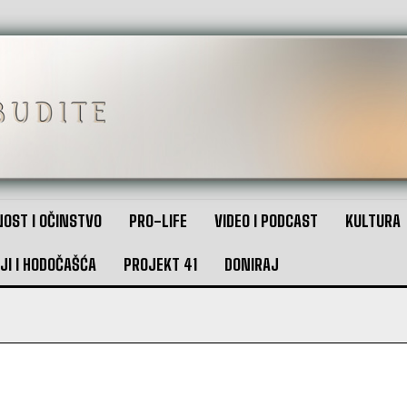
OST I OČINSTVO
PRO-LIFE
VIDEO I PODCAST
KULTURA
JI I HODOČAŠĆA
PROJEKT 41
DONIRAJ