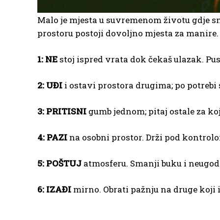
Malo je mjesta u suvremenom životu gdje sm
prostoru postoji dovoljno mjesta za manire
1: NE
stoj ispred vrata dok čekaš ulazak. Pust
2: UĐI
i ostavi prostora drugima; po potrebi
3: PRITISNI
gumb jednom; pitaj ostale za koj
4: PAZI
na osobni prostor. Drži pod kontrolo
5: POŠTUJ
atmosferu. Smanji buku i neugod
6: IZAĐI
mirno. Obrati pažnju na druge koji iz