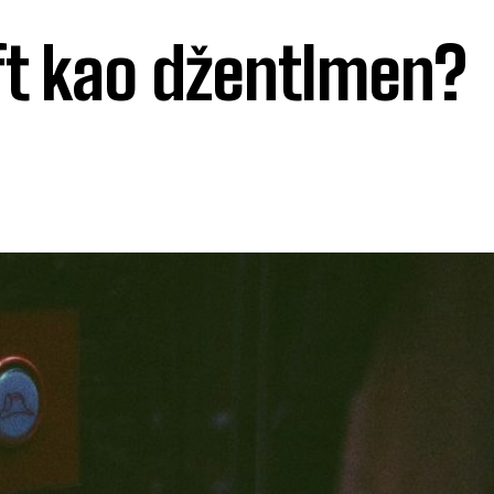
lift kao džentlmen?