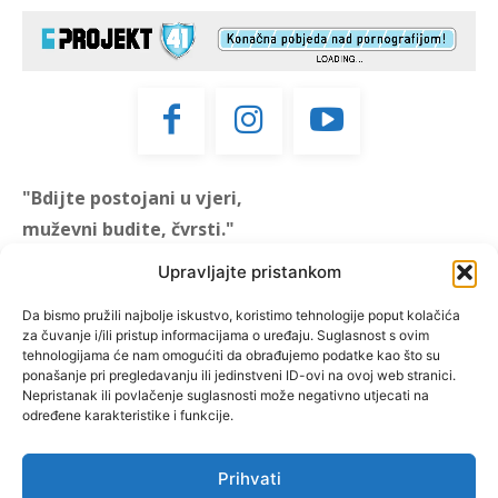
"Bdijte postojani u vjeri,
muževni budite, čvrsti."
(1 KOR 16, 13)
Upravljajte pristankom
"Muževni budite" prvi je
Da bismo pružili najbolje iskustvo, koristimo tehnologije poput kolačića
za čuvanje i/ili pristup informacijama o uređaju. Suglasnost s ovim
hrvatski portal za katoličke
tehnologijama će nam omogućiti da obrađujemo podatke kao što su
muškarce koji pokušava
ponašanje pri pregledavanju ili jedinstveni ID-ovi na ovoj web stranici.
reafirmirati u današnje
Nepristanak ili povlačenje suglasnosti može negativno utjecati na
određene karakteristike i funkcije.
vrijeme itekako narušen
biblijski koncept muževnosti,
koji pokušavamo osvijetliti iz
Prihvati