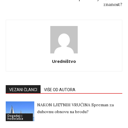
znanost?
Uredništvo
VEZANI ČLANCI
VIŠE OD AUTORA
NAKON LJETNIH VRUĆINA Spreman za
duhovnu obnovu na brodu?
Događaji i
hodočašća