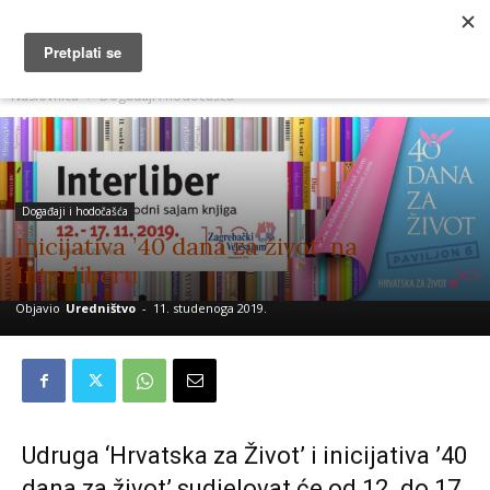
MUŽEVNI BUDITE
Naslovnica
Događaji i hodočašća
Događaji i hodočašća
Inicijativa ’40 dana za život’ na
Interliberu
Objavio
Uredništvo
-
11. studenoga 2019.
Udruga ‘Hrvatska za Život’ i inicijativa ’40
dana za život’ sudjelovat će od 12. do 17.