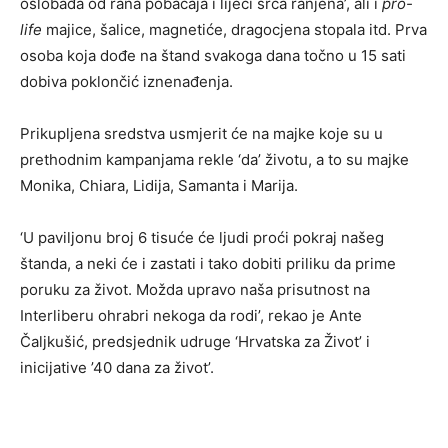
oslobađa od rana pobačaja i liječi srca ranjena’, ali i
pro-
life
majice, šalice, magnetiće, dragocjena stopala itd. P
rva
osoba koja dođe na štand svakoga dana točno u 15 sati
dobiva poklončić iznenađenja.
Prikupljena sredstva usmjerit će na majke koje su u
prethodnim kampanjama rekle ‘da’ životu, a to su majke
Monika, Chiara, Lidija, Samanta i Marija.
‘U paviljonu broj 6 tisuće će ljudi proći pokraj našeg
štanda, a neki će i zastati i tako dobiti priliku da prime
poruku za život. Možda upravo naša prisutnost na
Interliberu ohrabri nekoga da rodi’, rekao je Ante
Čaljkušić, predsjednik udruge ‘Hrvatska za Život’ i
inicijative ’40 dana za život’.