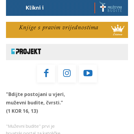
"Bdijte postojani u vjeri,
muževni budite, čvrsti."
(1 KOR 16, 13)
"Muževni budite" prvi je
hrvatski portal za katoličke