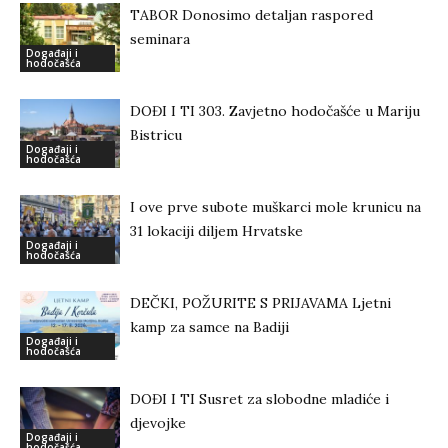
TABOR Donosimo detaljan raspored
seminara
Događaji i
hodočašća
DOĐI I TI 303. Zavjetno hodočašće u Mariju
Bistricu
Događaji i
hodočašća
I ove prve subote muškarci mole krunicu na
31 lokaciji diljem Hrvatske
Događaji i
hodočašća
DEČKI, POŽURITE S PRIJAVAMA Ljetni
kamp za samce na Badiji
Događaji i
hodočašća
DOĐI I TI Susret za slobodne mladiće i
djevojke
Događaji i
hodočašća