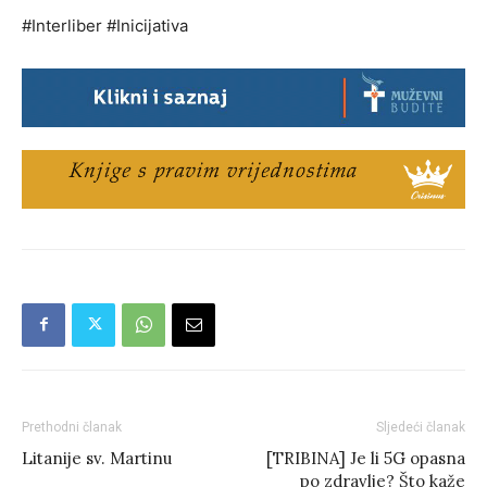
#Interliber #Inicijativa
Prethodni članak
Sljedeći članak
Litanije sv. Martinu
[TRIBINA] Je li 5G opasna
po zdravlje? Što kaže