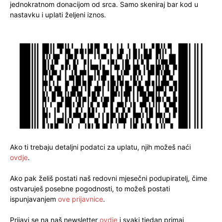
jednokratnom donacijom od srca. Samo skeniraj bar kod u
nastavku i uplati željeni iznos.
Ako ti trebaju detaljni podatci za uplatu, njih možeš naći
ovdje
.
Ako pak želiš postati naš redovni mjesečni podupiratelj, čime
ostvaruješ posebne pogodnosti, to možeš postati
ispunjavanjem
ove prijavnice
.
Prijavi se na naš newsletter
ovdje
i svaki tjedan primaj