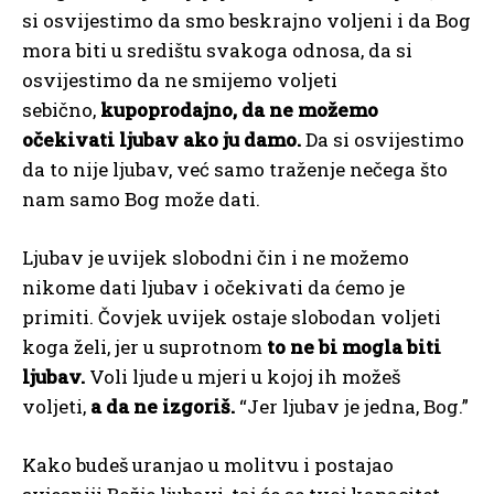
si osvijestimo da smo beskrajno voljeni i da Bog
mora biti u središtu svakoga odnosa, da si
osvijestimo da ne smijemo voljeti
sebično,
kupoprodajno, da ne možemo
očekivati ljubav ako ju damo.
Da si osvijestimo
da to nije ljubav, već samo traženje nečega što
nam samo Bog može dati.
Ljubav je uvijek slobodni čin i ne možemo
nikome dati ljubav i očekivati da ćemo je
primiti. Čovjek uvijek ostaje slobodan voljeti
koga želi, jer u suprotnom
to ne bi mogla biti
ljubav.
Voli ljude u mjeri u kojoj ih možeš
voljeti,
a da ne izgoriš.
“Jer ljubav je jedna, Bog.”
Kako budeš uranjao u molitvu i postajao