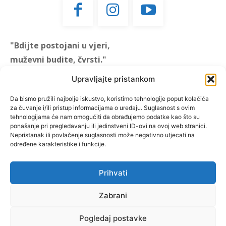
"Bdijte postojani u vjeri,
muževni budite, čvrsti."
(1 KOR 16, 13)
Upravljajte pristankom
"Muževni budite" prvi je
Da bismo pružili najbolje iskustvo, koristimo tehnologije poput kolačića
za čuvanje i/ili pristup informacijama o uređaju. Suglasnost s ovim
hrvatski portal za katoličke
tehnologijama će nam omogućiti da obrađujemo podatke kao što su
muškarce koji pokušava
ponašanje pri pregledavanju ili jedinstveni ID-ovi na ovoj web stranici.
reafirmirati u današnje
Nepristanak ili povlačenje suglasnosti može negativno utjecati na
određene karakteristike i funkcije.
vrijeme itekako narušen
biblijski koncept muževnosti,
koji pokušavamo osvijetliti iz
Prihvati
više aspekata, prigodnih
Zabrani
rubrika i poticajnih inicijativa.
Pogledaj postavke