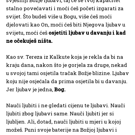
svjesniji Božje ljubavi, taj će se tvoj kapacitet
stalno povećavati i moći ćeš početi izgarati za
svijet. Što budeš više u Bogu, više ćeš moći
djelovati kao On, moći ćeš biti Njegova ljubav u
svijetu, moći ćeš
osjetiti ljubav u davanju i kad
ne očekuješ ništa.
Kao sv. Tereza iz Kalkute koja je rekla da bi na
kraju dana, nakon što je gorjela za druge, nekad
u svojoj tami osjetila tračak Božje blizine. Ljubav
koju nije osjećala da prima osjetila bi u davanju.
Jer ljubav je jedna,
Bog.
Nauči ljubiti i ne gledati cijenu te ljubavi. Nauči
ljubiti zbog ljubavi same. Nauči ljubiti jer si
ljubljen. Ali, dotad, nauči ljubiti u mjeri u kojoj
možeš. Puni svoje baterije na Božjoj ljubavi i