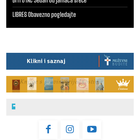
BITI OTAC Jedan od jamaca sreće
LIBRES Obavezno pogledajte