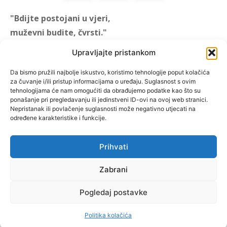
"Bdijte postojani u vjeri,
muževni budite, čvrsti."
(1 KOR 16, 13)
Upravljajte pristankom
"Muževni budite" prvi je
Da bismo pružili najbolje iskustvo, koristimo tehnologije poput kolačića
za čuvanje i/ili pristup informacijama o uređaju. Suglasnost s ovim
hrvatski portal za katoličke
tehnologijama će nam omogućiti da obrađujemo podatke kao što su
muškarce koji pokušava
ponašanje pri pregledavanju ili jedinstveni ID-ovi na ovoj web stranici.
reafirmirati u današnje
Nepristanak ili povlačenje suglasnosti može negativno utjecati na
određene karakteristike i funkcije.
vrijeme itekako narušen
biblijski koncept muževnosti,
koji pokušavamo osvijetliti iz
Prihvati
više aspekata, prigodnih
rubrika i poticajnih inicijativa.
Zabrani
Pogledaj postavke
O nama
Doniraj
Politika kolačića