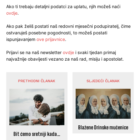
Ako ti trebaju detaljni podatci za uplatu, njih možeš naći
ovdje
.
Ako pak želiš postati naš redovni mjesečni podupiratelj, čime
ostvaruješ posebne pogodnosti, to možeš postati
ispunjavanjem
ove prijavnice
.
Prijavi se na naš newsletter
ovdje
i svaki tjedan primaj
najvažnije obavijesti vezano za naš rad, misiju i apostolat.
PRETHODNI ČLANAK
SLJEDEĆI ČLANAK
Blažene Drinske mučenice
Bit ćemo sretniji kada…