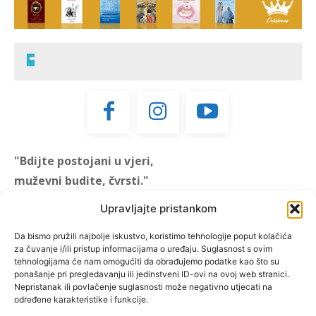
"Bdijte postojani u vjeri,
muževni budite, čvrsti."
(1 KOR 16, 13)
Upravljajte pristankom
"Muževni budite" prvi je
Da bismo pružili najbolje iskustvo, koristimo tehnologije poput kolačića
za čuvanje i/ili pristup informacijama o uređaju. Suglasnost s ovim
hrvatski portal za katoličke
tehnologijama će nam omogućiti da obrađujemo podatke kao što su
muškarce koji pokušava
ponašanje pri pregledavanju ili jedinstveni ID-ovi na ovoj web stranici.
reafirmirati u današnje
Nepristanak ili povlačenje suglasnosti može negativno utjecati na
određene karakteristike i funkcije.
vrijeme itekako narušen