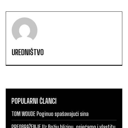
UREDNIŠTVO
POPULARNI ČLANCI
TOM WOUDE Poginuo spašavajući sina
PREOBRAŽENJE Uz Božju blizinu, osjećamo i vlastitu