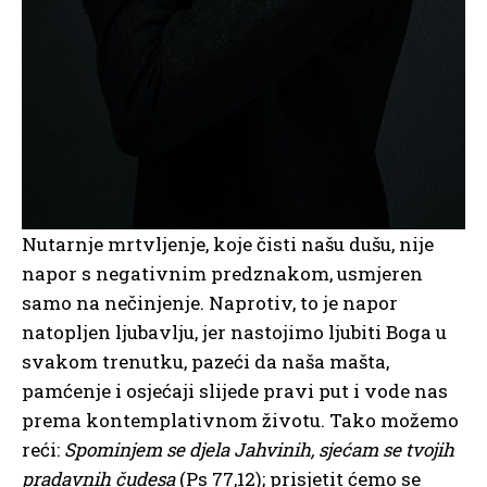
Nutarnje mrtvljenje, koje čisti našu dušu, nije
napor s negativnim predznakom, usmjeren
samo na nečinjenje. Naprotiv, to je napor
natopljen ljubavlju, jer nastojimo ljubiti Boga u
svakom trenutku, pazeći da naša mašta,
pamćenje i osjećaji slijede pravi put i vode nas
prema kontemplativnom životu. Tako možemo
reći:
Spominjem se djela Jahvinih, sjećam se tvojih
pradavnih čudesa
(Ps 77,12); prisjetit ćemo se