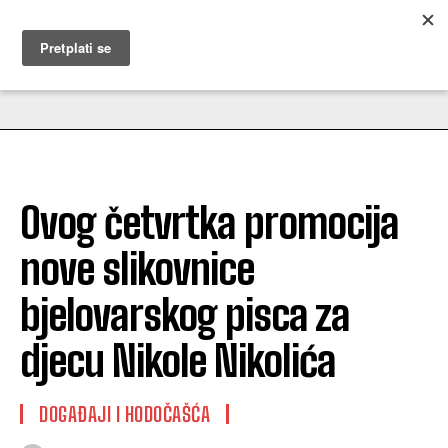
MUŽEVNI BUDITE
Ovog četvrtka promocija
nove slikovnice
bjelovarskog pisca za
djecu Nikole Nikolića
DOGAĐAJI I HODOČAŠĆA