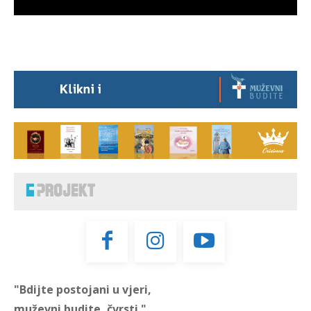
"Bdijte postojani u vjeri,
muževni budite, čvrsti."