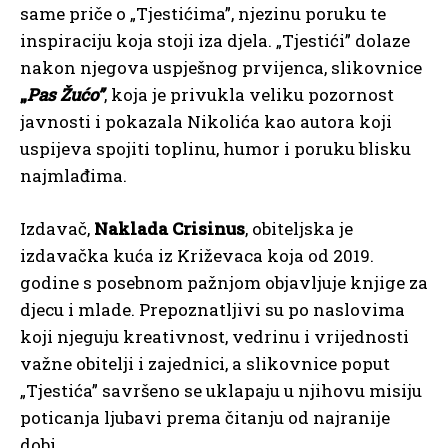
same priče o „Tjestićima”, njezinu poruku te
inspiraciju koja stoji iza djela. „Tjestići” dolaze
nakon njegova uspješnog prvijenca, slikovnice
„
Pas Žućo
”
, koja je privukla veliku pozornost
javnosti i pokazala Nikolića kao autora koji
uspijeva spojiti toplinu, humor i poruku blisku
najmlađima.
Izdavač,
Naklada Crisinus
, obiteljska je
izdavačka kuća iz Križevaca koja od 2019.
godine s posebnom pažnjom objavljuje knjige za
djecu i mlade. Prepoznatljivi su po naslovima
koji njeguju kreativnost, vedrinu i vrijednosti
važne obitelji i zajednici, a slikovnice poput
„Tjestića” savršeno se uklapaju u njihovu misiju
poticanja ljubavi prema čitanju od najranije
dobi.