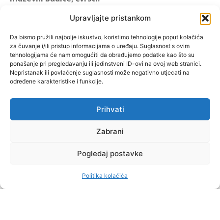
(1 KOR 16, 13)
Upravljajte pristankom
"Muževni budite" prvi je
Da bismo pružili najbolje iskustvo, koristimo tehnologije poput kolačića
za čuvanje i/ili pristup informacijama o uređaju. Suglasnost s ovim
hrvatski portal za katoličke
tehnologijama će nam omogućiti da obrađujemo podatke kao što su
muškarce koji pokušava
ponašanje pri pregledavanju ili jedinstveni ID-ovi na ovoj web stranici.
reafirmirati u današnje
Nepristanak ili povlačenje suglasnosti može negativno utjecati na
određene karakteristike i funkcije.
vrijeme itekako narušen
biblijski koncept muževnosti,
koji pokušavamo osvijetliti iz
Prihvati
više aspekata, prigodnih
rubrika i poticajnih inicijativa.
Zabrani
Pogledaj postavke
O nama
Doniraj
Politika kolačića
by Dominis za Muževni budite