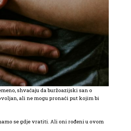
emeno, shvaćaju da buržoazijski san o
ovoljan, ali ne mogu pronaći put kojim bi
imamo se gdje vratiti. Ali oni rođeni u ovom