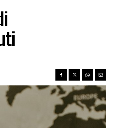
di
uti