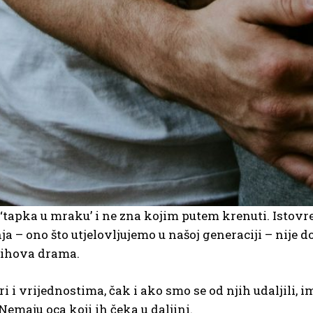
 ‘tapka u mraku’ i ne zna kojim putem krenuti. Istovr
 – ono što utjelovljujemo u našoj generaciji – nije d
njihova drama.
i i vrijednostima, čak i ako smo se od njih udaljili, 
emaju oca koji ih čeka u daljini.