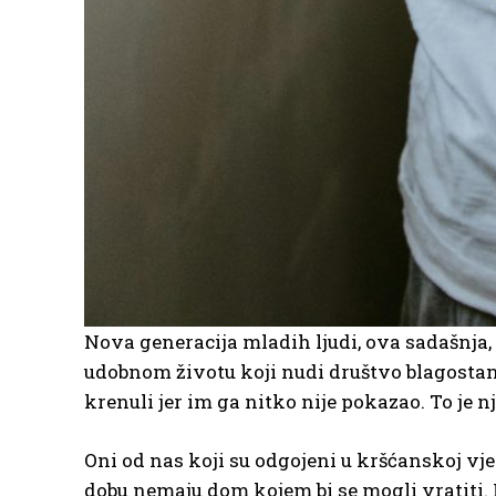
Nova generacija mladih ljudi, ova sadašnja,
udobnom životu koji nudi društvo blagostanja
krenuli jer im ga nitko nije pokazao. To je 
Oni od nas koji su odgojeni u kršćanskoj vjer
dobu nemaju dom kojem bi se mogli vratiti. N