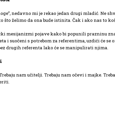
jedloge”, nedavno mi je rekao jedan drugi mladić. Ne 
to što želimo da ona bude istinita. Čak i ako nas to koš
ički mesijanizmi pojave kako bi popunili prazninu zna
teta i suočeni s potrebom za referentima, uzdići će se
ez drugih referenta lako će se manipulirati njima.
i
Trebaju nam učitelji. Trebaju nam očevi i majke. Treb
riti.