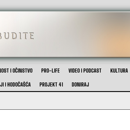
OST I OČINSTVO
PRO-LIFE
VIDEO I PODCAST
KULTURA
JI I HODOČAŠĆA
PROJEKT 41
DONIRAJ