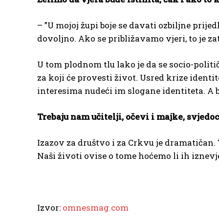
– ”U mojoj župi boje se davati ozbiljne pri
dovoljno. Ako se približavamo vjeri, to je za
U tom plodnom tlu lako je da se socio-polit
za koji će provesti život. Usred krize identi
interesima nudeći im slogane identiteta. A b
Trebaju nam učitelji, očevi i majke, svjedoc
Izazov za društvo i za Crkvu je dramatičan. 
Naši životi ovise o tome hoćemo li ih iznevje
Izvor:
omnesmag.com