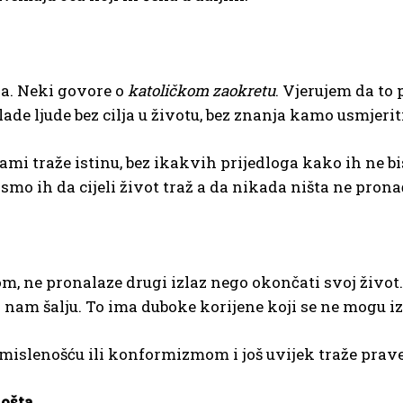
a. Neki govore o
katoličkom zaokretu
. Vjerujem da to
lade ljude bez cilja u životu, bez znanja kamo usmjerit
ami traže istinu, bez ikakvih prijedloga kako ih ne bi
li smo ih da cijeli život traž a da nikada ništa ne pro
om, ne pronalaze drugi izlaz nego okončati svoj živo
nam šalju. To ima duboke korijene koji se ne mogu izl
islenošću ili konformizmom i još uvijek traže prave u
košta