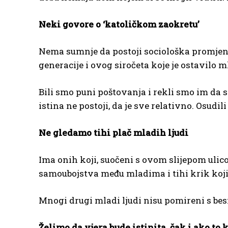
Neki govore o ‘katoličkom zaokretu’
Nema sumnje da postoji sociološka promjen
generacije i ovog siročeta koje je ostavilo m
Bili smo puni poštovanja i rekli smo im da s
istina ne postoji, da je sve relativno. Osudi
Ne gledamo tihi plač mladih ljudi
Ima onih koji, suočeni s ovom slijepom ulic
samoubojstva među mladima i tihi krik koji 
Mnogi drugi mladi ljudi nisu pomireni s besm
Želimo da vjera bude istinita, čak i ako to 