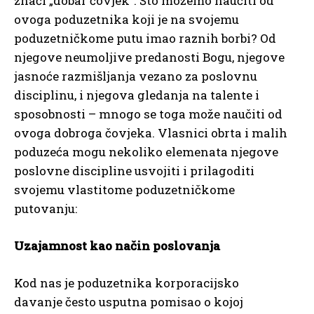
znači „dobar čovjek”. Što možemo naučiti od
ovoga poduzetnika koji je na svojemu
poduzetničkome putu imao raznih borbi? Od
njegove neumoljive predanosti Bogu, njegove
jasnoće razmišljanja vezano za poslovnu
disciplinu, i njegova gledanja na talente i
sposobnosti – mnogo se toga može naučiti od
ovoga dobroga čovjeka. Vlasnici obrta i malih
poduzeća mogu nekoliko elemenata njegove
poslovne discipline usvojiti i prilagoditi
svojemu vlastitome poduzetničkome
putovanju:
Uzajamnost kao način poslovanja
Kod nas je poduzetnika korporacijsko
davanje često usputna pomisao o kojoj