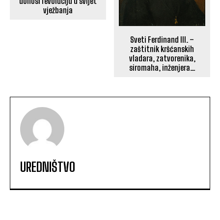
donosi revoluciju u svijet
vježbanja
Sveti Ferdinand III. –
zaštitnik kršćanskih
vladara, zatvorenika,
siromaha, inženjera…
UREDNIŠTVO