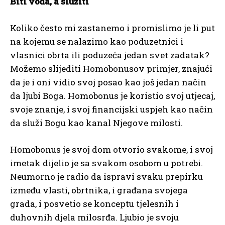
Biti vođa, a služiti
Koliko često mi zastanemo i promislimo je li put
na kojemu se nalazimo kao poduzetnici i
vlasnici obrta ili poduzeća jedan svet zadatak?
Možemo slijediti Homobonusov primjer, znajući
da je i oni vidio svoj posao kao još jedan način
da ljubi Boga. Homobonus je koristio svoj utjecaj,
svoje znanje, i svoj financijski uspjeh kao način
da služi Bogu kao kanal Njegove milosti.
Homobonus je svoj dom otvorio svakome, i svoj
imetak dijelio je sa svakom osobom u potrebi.
Neumorno je radio da ispravi svaku prepirku
između vlasti, obrtnika, i građana svojega
grada, i posvetio se konceptu tjelesnih i
duhovnih djela milosrđa. Ljubio je svoju