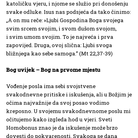
katoličku vjeru, i njome se služio pri donošenju
svake odluke. Isus nas podsjeća da tako činimo:
„A on mu reče: »Ljubi Gospodina Boga svojega
svim srcem svojim, i svom dušom svojom,
i svim umom svojim. To je najveća i prva
zapovijed. Druga, ovoj slična: Ljubi svoga
bližnjega kao sebe samoga.” (Mt 22,37-39)
Bog uvijek – Bog na prvome mjestu
Vođenje posla ima sebi svojstvene
svakodnevne pritiske i iskušenja, ali u Božjim je
očima najvažnije da svoj posao vodimo
kreposno. U svojemu svakodnevnome poslu mi
očitujemo kako izgleda hod u vjeri. Sveti
Homobonus znao je da iskušenje može brzo
dovesti do pokvarenosti. Svakoga se dana