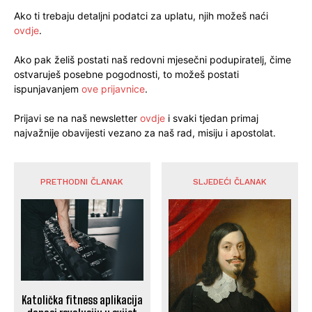
Ako ti trebaju detaljni podatci za uplatu, njih možeš naći
ovdje
.
Ako pak želiš postati naš redovni mjesečni podupiratelj, čime
ostvaruješ posebne pogodnosti, to možeš postati
ispunjavanjem
ove prijavnice
.
Prijavi se na naš newsletter
ovdje
i svaki tjedan primaj
najvažnije obavijesti vezano za naš rad, misiju i apostolat.
PRETHODNI ČLANAK
SLJEDEĆI ČLANAK
Katolička fitness aplikacija