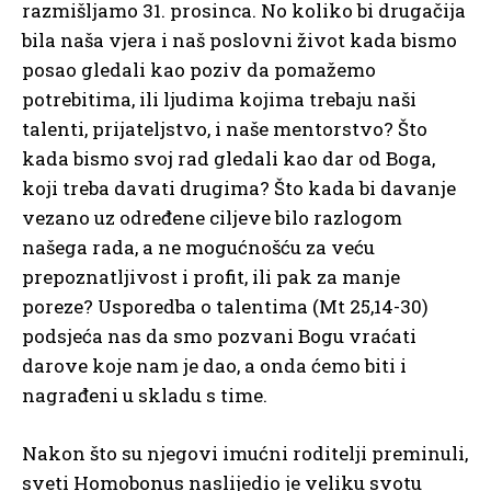
razmišljamo 31. prosinca. No koliko bi drugačija
bila naša vjera i naš poslovni život kada bismo
posao gledali kao poziv da pomažemo
potrebitima, ili ljudima kojima trebaju naši
talenti, prijateljstvo, i naše mentorstvo? Što
kada bismo svoj rad gledali kao dar od Boga,
koji treba davati drugima? Što kada bi davanje
vezano uz određene ciljeve bilo razlogom
našega rada, a ne mogućnošću za veću
prepoznatljivost i profit, ili pak za manje
poreze? Usporedba o talentima (Mt 25,14-30)
podsjeća nas da smo pozvani Bogu vraćati
darove koje nam je dao, a onda ćemo biti i
nagrađeni u skladu s time.
Nakon što su njegovi imućni roditelji preminuli,
sveti Homobonus naslijedio je veliku svotu