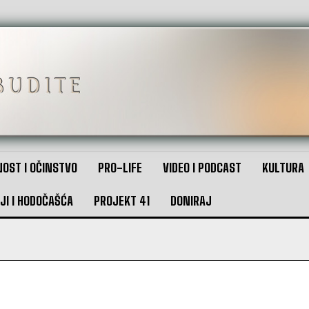
OST I OČINSTVO
PRO-LIFE
VIDEO I PODCAST
KULTURA
JI I HODOČAŠĆA
PROJEKT 41
DONIRAJ