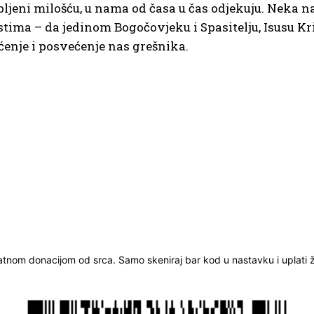
pljeni milošću, u nama od časa u čas odjekuju. Neka n
ima – da jedinom Bogočovjeku i Spasitelju, Isusu Kris
aćenje i posvećenje nas grešnika.
ratnom donacijom od srca. Samo skeniraj bar kod u nastavku i uplati že