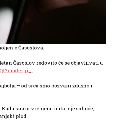
oljenje Časoslova.
letan Časoslov redovito će se objavljivati u
Qt?mode=gi_t
ajbolju – od srca smo pozvani zdušno i
ane. Kada smo u vremenu nutarnje suhoće,
anjski plod.