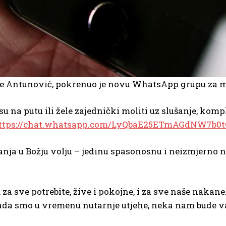
te Antunović, pokrenuo je novu WhatsApp grupu za m
su na putu ili žele zajednički moliti uz slušanje, komp
ttps://chat.whatsapp.com/LyQbaE25ETmAGdNW7b0t
nja u Božju volju – jedinu spasonosnu i neizmjerno n
, za sve potrebite, žive i pokojne, i za sve naše nak
ada smo u vremenu nutarnje utjehe, neka nam bude v