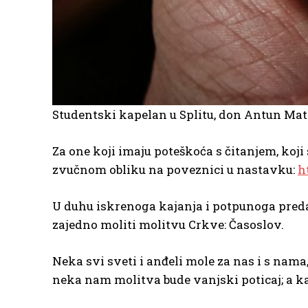
Studentski kapelan u Splitu, don Antun Ma
Za one koji imaju poteškoća s čitanjem, koji 
zvučnom obliku na poveznici u nastavku:
h
U duhu iskrenoga kajanja i potpunoga preda
zajedno moliti molitvu Crkve: Časoslov.
Neka svi sveti i anđeli mole za nas i s nama
neka nam molitva bude vanjski poticaj; a k