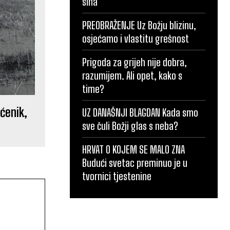
sina
PREOBRAŽENJE Uz Božju blizinu,
osjećamo i vlastitu grešnost
Prigoda za grijeh nije dobra,
razumijem. Ali opet, kako s
time?
ćenik,
UZ DANAŠNJI BLAGDAN Kada smo
sve čuli Božji glas s neba?
HRVAT O KOJEM SE MALO ZNA
Budući svetac preminuo je u
tvornici tjestenine