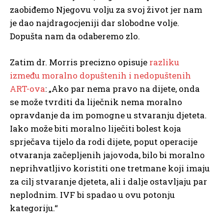
zaobiđemo Njegovu volju za svoj život jer nam
je dao najdragocjeniji dar slobodne volje.
Dopušta nam da odaberemo zlo.
Zatim dr. Morris precizno opisuje
razliku
između moralno dopuštenih i nedopuštenih
ART-ova
: „Ako par nema pravo na dijete, onda
se može tvrditi da liječnik nema moralno
opravdanje da im pomogne u stvaranju djeteta.
Iako može biti moralno liječiti bolest koja
sprječava tijelo da rodi dijete, poput operacije
otvaranja začepljenih jajovoda, bilo bi moralno
neprihvatljivo koristiti one tretmane koji imaju
za cilj stvaranje djeteta, ali i dalje ostavljaju par
neplodnim. IVF bi spadao u ovu potonju
kategoriju.“