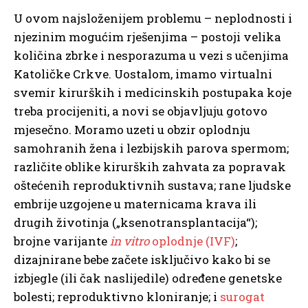
U ovom najsloženijem problemu – neplodnosti i
njezinim mogućim rješenjima – postoji velika
količina zbrke i nesporazuma u vezi s učenjima
Katoličke Crkve. Uostalom, imamo virtualni
svemir kirurških i medicinskih postupaka koje
treba procijeniti, a novi se objavljuju gotovo
mjesečno. Moramo uzeti u obzir oplodnju
samohranih žena i lezbijskih parova spermom;
različite oblike kirurških zahvata za popravak
oštećenih reproduktivnih sustava; rane ljudske
embrije uzgojene u maternicama krava ili
drugih životinja („ksenotransplantacija“);
brojne varijante
in vitro
oplodnje (IVF)
;
dizajnirane bebe začete isključivo kako bi se
izbjegle (ili čak naslijedile) određene genetske
bolesti; reproduktivno kloniranje; i
surogat