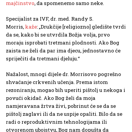
majčinstvo
, da spomenemo samo neke.
Specijalist za IVF, dr. med. Randy S.
Morris,
kaže
: „Drukčije [religiozno] gledište tvrdi
da se, kako bi se utvrdila Božja volja, prvo
moraju isprobati tretmani plodnosti. Ako Bog
zaista ne želi da par ima djecu, jednostavno će
spriječiti da tretmani djeluju.“
Nažalost, mnogi dijele dr. Morrisovo pogrešno
shvaćanje crkvenih učenja. Prema istom
rezoniranju, mogao bih uperiti pištolj u nekoga i
povući okidač. Ako Bog želi da moja
namjeravana žrtva živi, ​​pobrinut će se da se
pištolj zaglavi ili da ne uspije opaliti. Bilo da se
radi o reproduktivnim tehnologijama ili
otvorenom ubojstvu, Bog nam dopušta da