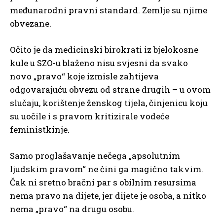
međunarodni pravni standard. Zemlje su njime
obvezane.
Očito je da medicinski birokrati iz bjelokosne
kule u SZO-u blaženo nisu svjesni da svako
novo „pravo“ koje izmisle zahtijeva
odgovarajuću obvezu od strane drugih – u ovom
slučaju, korištenje ženskog tijela, činjenicu koju
su uočile i s pravom kritizirale vodeće
feministkinje.
Samo proglašavanje nečega „apsolutnim
ljudskim pravom“ ne čini ga magično takvim.
Čak ni sretno bračni par s obilnim resursima
nema pravo na dijete, jer dijete je osoba, a nitko
nema „pravo“ na drugu osobu.