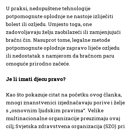
U praksi, nedopuštene tehnologije
potpomognute oplodnje ne nastoje izliječiti
bolest ili ozljedu. Umjesto toga, one
zadovoljavaju želju zaobilazeći ili zamjenjujući
bračni čin. Nasuprot tome, legalne metode
potpomognute oplodnje zapravo liječe ozljedu
ili nedostatak s namjerom da bračnom paru
omoguće prirodno začeće.
Je li imati djecu pravo?
Kao što pokazuje citat na početku ovog članka,
mnogi znanstvenici izjednačavaju porive i želje
s „osnovnim ljudskim pravima“. Velike
multinacionalne organizacije preuzimaju ovaj
cilj; Svjetska zdravstvena organizacija (SZO) pri