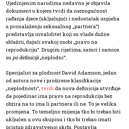
Ujedinjenim narodima nedavno je objavila
dokument u kojem tvrdi da nemogućnost
rađanja djece (uključujući i nedostatak uspjeha
u pronalaženju seksualnog „partnera“)
predstavlja invaliditet koji su vlade dužne
ublažiti, dajući svakoj osobi „pravo na
reprodukciju“. Drugim riječima, samci i samice
su
po definiciji
„neplodni“.
Specijalist za plodnost David Adamson, jedan
od autora nove i proširene klasifikacije
„neplodnosti“,
tvrdi
da nova definicija utvrđuje
da pojedinac ima pravo na reprodukciju bez
obzira na to ima li partnera ili ne. To je velika
promjena. To temeljno mijenja tko bi trebao biti
uključen u ovu skupinu i tko bi trebao imati
pristup zdravstvenoj skrbi. Postavlja