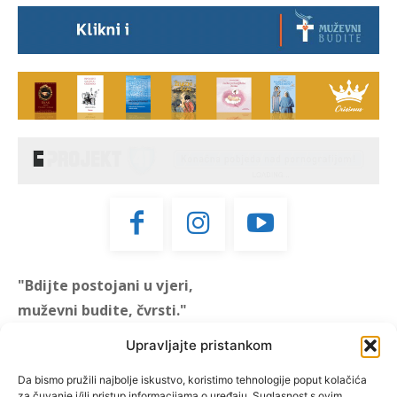
"Bdijte postojani u vjeri,
muževni budite, čvrsti."
(1 KOR 16, 13)
Upravljajte pristankom
"Muževni budite" prvi je
Da bismo pružili najbolje iskustvo, koristimo tehnologije poput kolačića
za čuvanje i/ili pristup informacijama o uređaju. Suglasnost s ovim