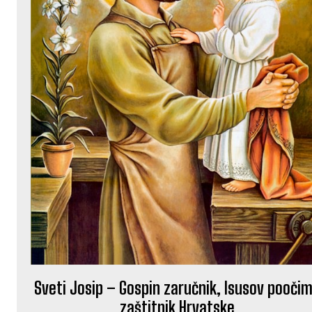
Sveti Josip – Gospin zaručnik, Isusov poočim
zaštitnik Hrvatske