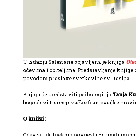
U izdanju Salesiane objavljena je knjiga
Ota
očevima i obiteljima. Predstavljanje knjige 
povodom proslave svetkovine sv. Josipa.
Knjigu će predstaviti psihologinja
Tanja K
bogoslovi Hercegovačke franjevačke provinci
O knjizi:
Očev su lik tijekom povijest uzdrmali mnogi p