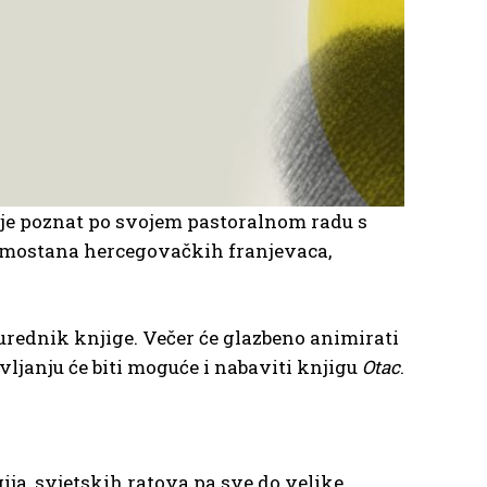
i je poznat po svojem pastoralnom radu s
mostana hercegovačkih franjevaca,
 urednik knjige. Večer će glazbeno animirati
ljanju će biti moguće i nabaviti knjigu
Otac
.
gija, svjetskih ratova pa sve do velike