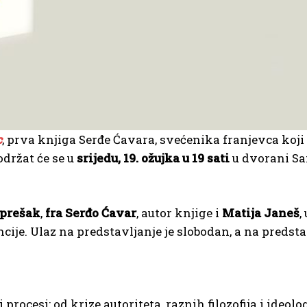
c
, prva knjiga Serđe Ćavara, svećenika franjevca koj
održat će se u
srijedu, 19. ožujka u 19 sati
u dvorani Sa
uprešak
,
fra Serđo Ćavar
, autor knjige i
Matija Janeš
,
je. Ulaz na predstavljanje je slobodan, a na predstav
rocesi: od krize autoriteta, raznih filozofija i ideolo