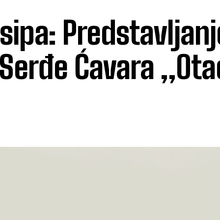
ipa: Predstavljanj
 Serđe Ćavara „Ota