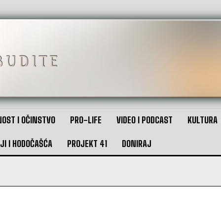
OST I OČINSTVO
PRO-LIFE
VIDEO I PODCAST
KULTURA
JI I HODOČAŠĆA
PROJEKT 41
DONIRAJ