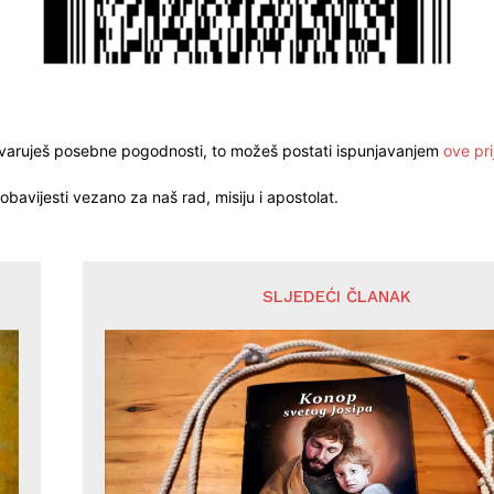
stvaruješ posebne pogodnosti, to možeš postati ispunjavanjem
ove pri
obavijesti vezano za naš rad, misiju i apostolat.
SLJEDEĆI ČLANAK