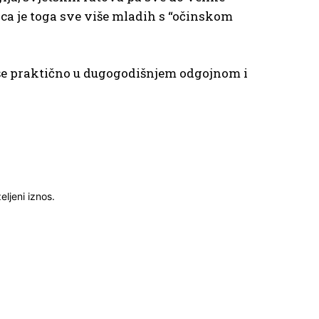
ica je toga sve više mladih s “očinskom
više praktično u dugogodišnjem odgojnom i
ljeni iznos.