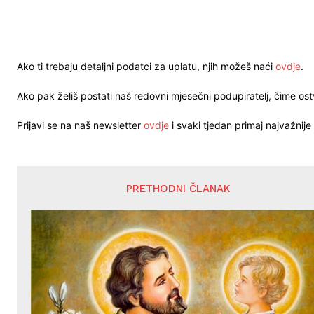
Ako ti trebaju detaljni podatci za uplatu, njih možeš naći
ovdje
.
Ako pak želiš postati naš redovni mjesečni podupiratelj, čime o
Prijavi se na naš newsletter
ovdje
i svaki tjedan primaj najvažnije 
PRETHODNI ČLANAK