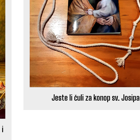
Jeste li čuli za konop sv. Josipa
 i