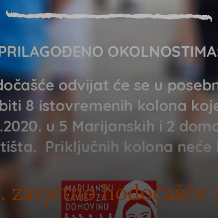
 6. zavjetno hodočašće 