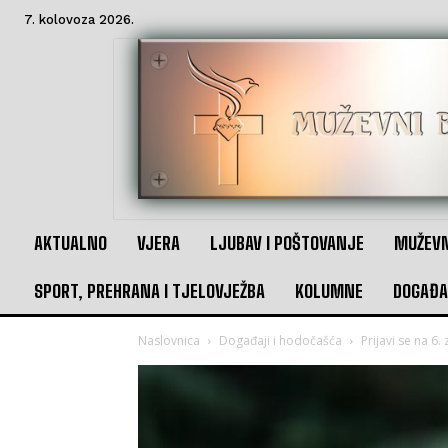
7. kolovoza 2026.
AKTUALNO
VJERA
LJUBAV I POŠTOVANJE
MUŽEVN
SPORT, PREHRANA I TJELOVJEŽBA
KOLUMNE
DOGAĐA
Naslovnica
Događaji i hodočašća
Prijavi se na 