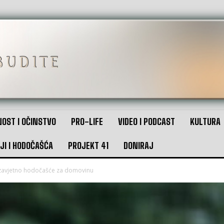
OST I OČINSTVO
PRO-LIFE
VIDEO I PODCAST
KULTURA
JI I HODOČAŠĆA
PROJEKT 41
DONIRAJ
6. zavjetno hodočašće za domovinu