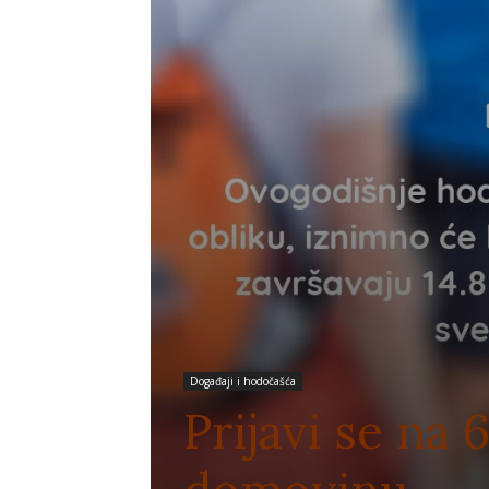
Događaji i hodočašća
Prijavi se na