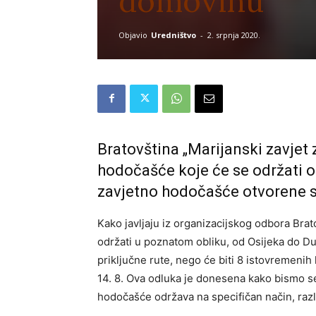
domovinu
Objavio
Uredništvo
-
2. srpnja 2020.
Bratovština „Marijanski zavjet
hodočašće koje će se održati od
zavjetno hodočašće otvorene su
Kako javljaju iz organizacijskog odbora Bra
održati u poznatom obliku, od Osijeka do Du
priključne rute, nego će biti 8 istovremenih 
14. 8. Ova odluka je donesena kako bismo se p
hodočašće održava na specifičan način, razli