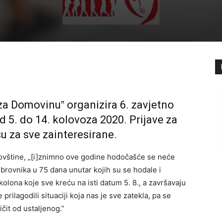
 za Domovinu‟ organizira 6. zavjetno
 5. do 14. kolovoza 2020. Prijave za
 za sve zainteresirane.
tovštine, „[i]znimno ove godine hodočašće se neće
brovnika u 75 dana unutar kojih su se hodale i
kolona koje sve kreću na isti datum 5. 8., a završavaju
rilagodili situaciji koja nas je sve zatekla, pa se
čit od ustaljenog.‟